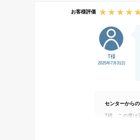
リフォーム完成
お客様評価
ね。
また、お困りの
T様
今後ともよろし
T様
2025年7月31日
センターからの
T様、この度は
T様のご希望、
た。