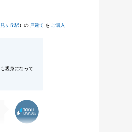
士見ヶ丘駅
）の
戸建て
を
ご購入
にも親身になって
東急リバブル