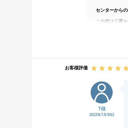
センターからの
この度は三鷹セ
また、励みにな
ご契約からお引
取引きを終える
重ねてお礼を申
引き続きご売却
お客様評価
今後ともどうぞ
T様
T様
2022年7月30日