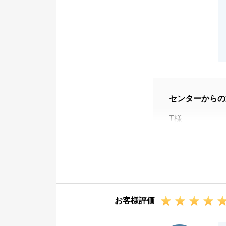
センターからの
T様
この度は初めて
す。
T様にもご尽力
タイミング的に
しますが、何卒
お客様評価
今後、不動産の
引き続き、よろ