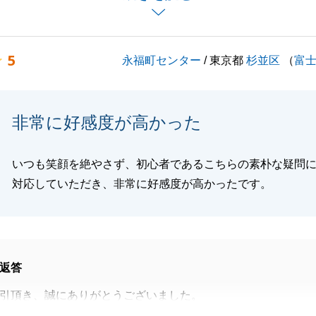
、ご満足いただけたことを大変嬉しく存じております。
ございましたら、お気軽にお申し付けくださいませ。
願いいたします。
5
永福町センター
/ 東京都
杉並区
（
富
閉じる
非常に好感度が高かった
いつも笑顔を絶やさず、初心者であるこちらの素朴な疑問
対応していただき、非常に好感度が高かったです。
返答
引頂き、誠にありがとうございました。
れた物件は、約半年間探されたうえで巡り合えた物件でござ