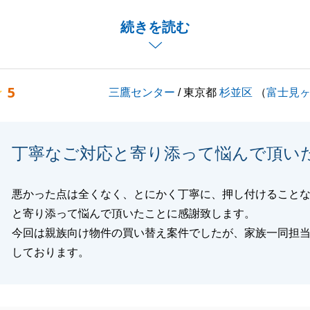
続きを読む
のご購入ということで、住宅ローンやお引渡しまでの流れ等
たかと思いますが、スムーズにお引渡しまで完了し、私自身
ます。
5
三鷹センター
/ 東京都
杉並区
（
富士見
お楽しみくださいませ。
し上げます。
丁寧なご対応と寄り添って悩んで頂い
閉じる
悪かった点は全くなく、とにかく丁寧に、押し付けること
と寄り添って悩んで頂いたことに感謝致します。
今回は親族向け物件の買い替え案件でしたが、家族一同担
しております。