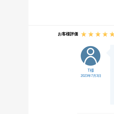
いました。
初めての不動産
ご不安も多かっ
も安心しており
お客様評価
新居での生活を
宜しくお願い申
T様
T様
2023年7月3日