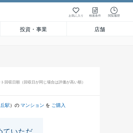
お気に入り
検索条件
閲覧履歴
投資・事業
店舗
ート回収日順（回収日が同じ場合は評価が高い順）
ヶ丘駅
）の
マンション
を
ご購入
めていただ