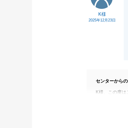
K様
2025年12月23日
センターからの
K様、この度は
Ｋ様がご検討の
感じておりまし
エリア限定で物
えたこと大変う