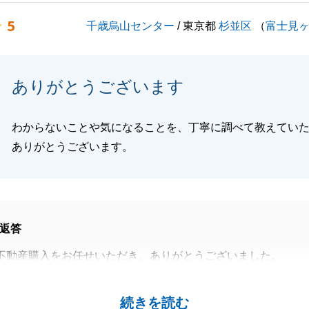
までお時間がありますが、ご新居リフォーム完成楽しみです
5
千歳烏山センター
/ 東京都
杉並区
（
富士見
際などはお気軽にお申し付けくださいませ。
くお願いいたします。
ありがとうございます
わからないことや気になることを、丁寧に調べて教えてい
閉じる
ありがとうございます。
返答
不動産購入をお任せいただき、ありがとうございました。
ご期待に応えられるよう誠心誠意、努めさせていただきまし
続きを読む