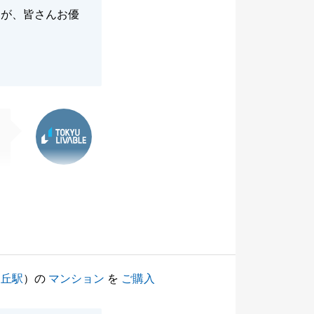
たが、皆さんお優
東急リバブル
ヶ丘駅
）の
マンション
を
ご購入