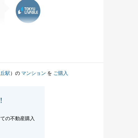
東急リバブル
ヶ丘駅
）の
マンション
を
ご購入
！
めての不動産購入