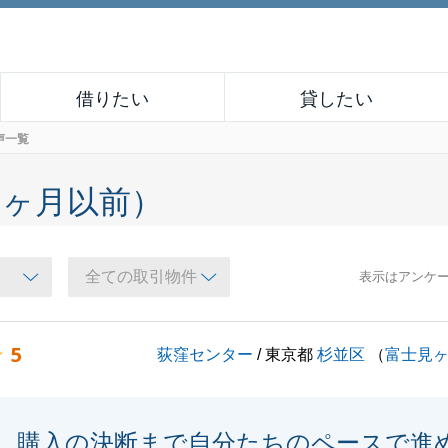
借りたい
貸したい
声一覧
６ヶ月以前）
表示はアンケ
5
荻窪センター
/ 東京都
杉並区
（
富士見
購入の決断まで自分たちのペースで進