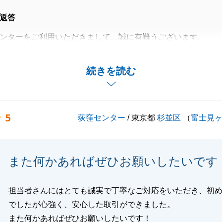
返答
ンターをご利用いただきまして、誠に有難うございます。
るお言葉を頂戴し、大変嬉しく思います。
渡しまで、T様には迅速にご対応頂けたことでスムーズにお
続きを読む
ことができました。
し上げます。
の方でもお力になれればと存じます。
5
荻窪センター
/ 東京都
杉並区
（
富士見
宜しくお願い致します。
また何かあればぜひお願いしたいです
閉じる
担当者さんにはとても誠実で丁寧なご対応をいただき、初
でしたが心強く、安心した取引ができました。
また何かあればぜひお願いしたいです！