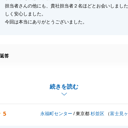
担当者さんの他にも、貴社担当者２名ほどとお会いしまし
しく安心しました。
今回は本当にありがとうございました。
返答
の不動産購入に当社をご利用頂き、誠にありがとうございま
続きを読む
頂き、無事に取引が完了できて大変嬉しく思います。
お引越しと大規模修繕工事が重なってしまいご苦労をおかけ
よろしくお願い申し上げます。
5
永福町センター
/ 東京都
杉並区
（
富士見
事でお困りごとがございましたら、お気軽にご連絡下さい。
しくお願い致します。