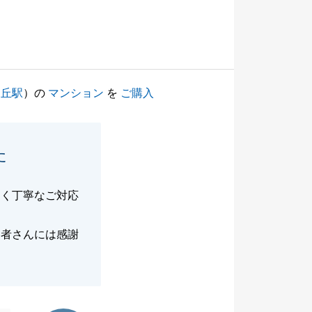
ヶ丘駅
）の
マンション
を
ご購入
た
なく丁寧なご対応
当者さんには感謝