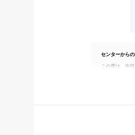
センターからの
この度は、中目
ます。
Ｉ様には取引完
また、住宅ロー
して、お詫び申
不動産に関する
くださいませ。
今後とも何卒よ