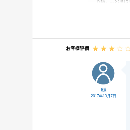
N様、この度は
お手数をお掛け
あり申し訳ござ
いただいたコメ
と思います。
今後ともどうぞ
お客様評価
I様
I様
2017年10月7日