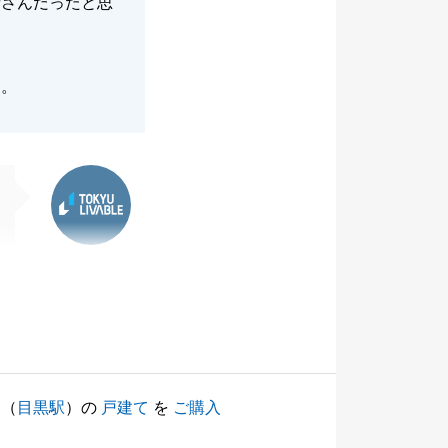
者さんだったと思
す。
東急リバブル
（
目黒駅
）の
戸建て
を
ご購入