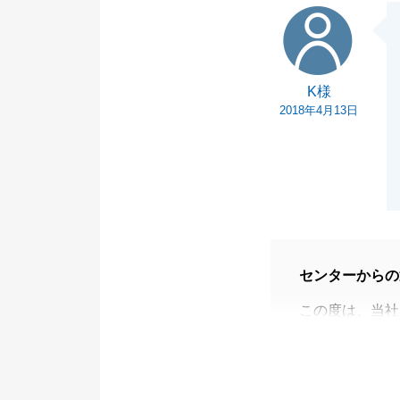
K様
K様
2018年4月13日
センターからの
この度は、当社
また、貴重なご
私の至らない部
Ｋ様にご指摘い