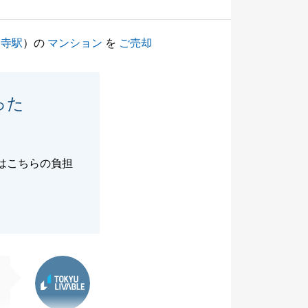
天寺駅
）の
マンション
を
ご売却
った
はこちらの負担
東急リバブル