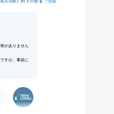
（
祐天寺駅
）の
その他
を
ご売却
余裕がありません
のですが、事前に
東急リバブル