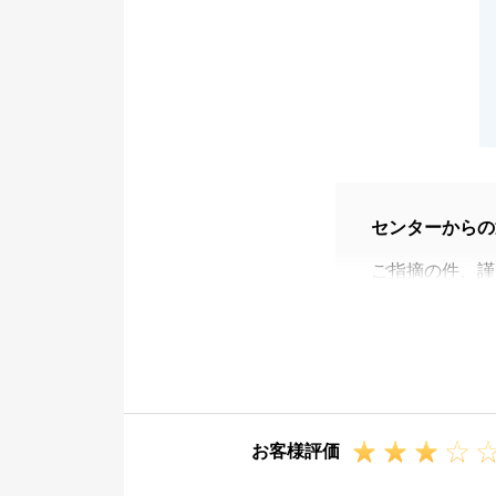
センターからの
ご指摘の件、謹
お取引に必要な
惑おかけしまし
今回お叱り頂い
いと思います。
お客様評価