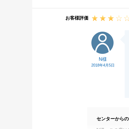
また何かお手伝
幸甚です。
お客様評価
今後ともよろし
N様
N様
2018年4月5日
センターからの