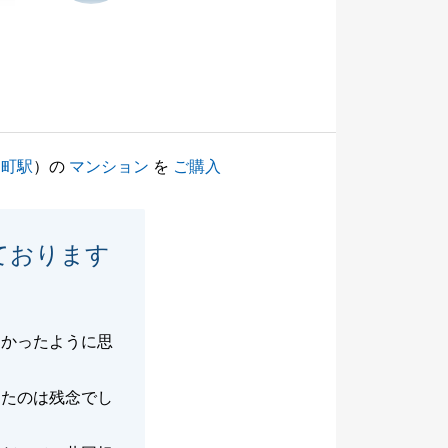
田町駅
）の
マンション
を
ご購入
ております
なかったように思
出たのは残念でし