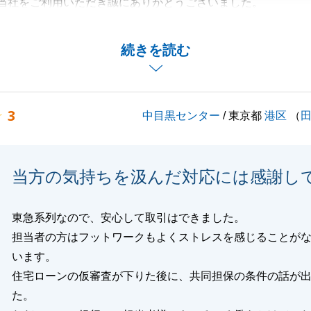
当社をご利用いただき誠にありがとうございました。
してしまった事が多く、N様のご要望に添えなかったことも
いませんでした。
続きを読む
ントをしっかりと反省致しまして、今後に活かして参りたい
お願い申し上げます。
3
中目黒センター
/ 東京都
港区
（
閉じる
当方の気持ちを汲んだ対応には感謝し
東急系列なので、安心して取引はできました。
担当者の方はフットワークもよくストレスを感じることが
います。
住宅ローンの仮審査が下りた後に、共同担保の条件の話が
た。