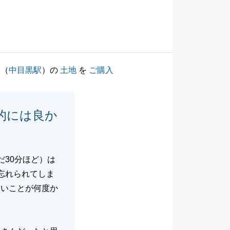
（
中目黒駅
）の
土地
を
ご購入
的には良か
だ30分ほど）は
忘れられてしま
しいことが何度か