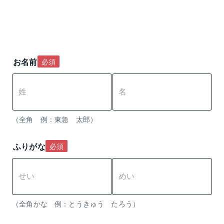
お名前
必須
（全角　例：東急　太郎）
ふりがな
必須
（全角かな　例：とうきゅう　たろう） 