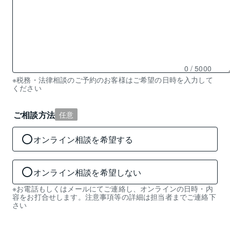
0
/ 5000
残
※税務・法律相談のご予約のお客様はご希望の日時を入力して
ください
り
0
文
ご相談方法
任意
字
入
オンライン相談を希望する
力
可
能
オンライン相談を希望しない
※お電話もしくはメールにてご連絡し、オンラインの日時・内
容をお打合せします。注意事項等の詳細は担当者までご連絡下
さい