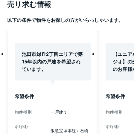
売り求む情報
以下の条件で物件をお探しの方がいらっしゃいます。
池田市緑丘2丁目エリアで築
【ユニア
15年以内の戸建を希望され
ジオ】の
ています。
のお客様
す。 ご
マンショ
で一度ご
希望条件
希望条件
せ。
物件種別
一戸建て
物件種別
沿線/駅
沿線/駅
阪急宝塚本線 / 石橋