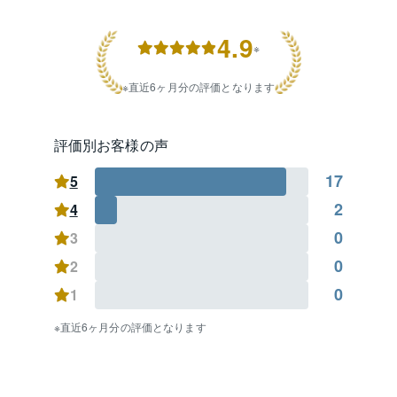
要）。

4.9
居住用の不動産のほか、収益・事業用不動産、相続、
※
不動産活用など、多様なお悩みやご相談に誠実に対応
させて頂きます。皆様のお問い合わせを心よりお待ち
直近6ヶ月分の評価となります
申し上げております。
評価別お客様の声
17
5
2
4
0
3
0
2
0
1
直近6ヶ月分の評価となります