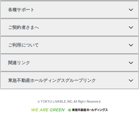
各種サポート
一棟リノベーションマンション L`GENTE（ルジェン
土地の購入
不動産査定について
リロケーションについて
マンション投資
マンションライブラリー
等価交換事業
テ）
ご契約者さまへ
不動産購入の流れ
売却サービス
貸すときの流れ
投資用マンション
人気マンションランキング
区分リノベーションマンション Lideas（リディアス）
不動産M&A
シニア向けサポート
ご利用について
投資用一棟レジデンスWELL SQUARE（ウェルスクエ
注目キーワード物件特集
不動産売却の流れ
貸すガイド
マンション一棟
暮らしに役立つ不動産メディア 「Lnote」
アセットマネジメント・出資
相続サポート
ご契約者さまサポートメニュー
ア）
関連リンク
購入ガイド
不動産買換えの流れ
アパート経営
不動産相場・不動産価格情報
不動産小口投資 LEGACIA（レガシア）
リフォームサポート
ご紹介・再契約特典
本人確認に関するお客様へのお願い
東急不動産ホールディングスグループリンク
売却ガイド
アパート投資用物件
不動産売却FAQ
入居者様専用-各種ご案内（賃貸）
金融商品取引について
すまいValue
多言語対応
English
繁体中文
簡体中文
これからご結婚される方に東急百貨店のブライダルク
© TOKYU LIVABLE,INC.All Right Reserved.
収益物件
不動産コラム・ニュース
東急こすもす会「こすもすWeb」
東急リバブル ソーシャルメディアポリシー
東急不動産
ラブ
ご意見・お問い合わせ（金融商品取引専用の相談・お
人材サービスのご用命は 東急リバブルスタッフ株式会
ビル購入（ビル一棟）
不動産用語集
東急コミュニティー
問い合わせ窓口）
社まで
投資用不動産の売却査定
不動産なんでもネット相談室
保険募集におけるプライバシー・ポリシー
東北の逸品を贈ります 東北すぐれものセレクション
東急リバブル