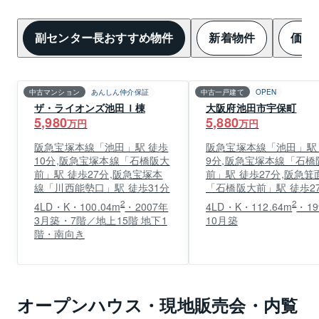
副センター長おすすめ物件
新着物件
価格
中古マンション
あんしん仲介保証
中古一戸建て
OPEN
ザ・ライオンズ池田Ｉ棟
大阪府池田市宇保町
5,980
5,880
万円
万円
阪急宝塚本線「池田」駅 徒歩
阪急宝塚本線「池田」駅
10分,阪急宝塚本線「石橋阪大
9分,阪急宝塚本線「石橋
前」駅 徒歩27分,阪急宝塚本
前」駅 徒歩27分,阪急箕
線「川西能勢口」駅 徒歩31分
「石橋阪大前」駅 徒歩2
2
2
4LD・K・100.04m
・2007年
4LD・K・112.64m
・19
3月築・7階／地上15階 地下1
10月築
階・南向き
オープンハウス・現地販売会・内覧