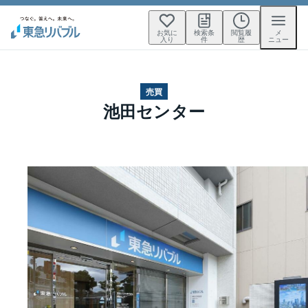
お気に
検索条
閲覧履
メ
入り
件
歴
ニュー
売買
池田センター