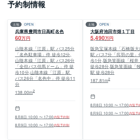
予約制情報
土地
OPEN
土地
OPEN
兵庫県豊岡市日高町名色
大阪府池田市畑１丁目
60
5,490
万円
万円
山陰本線「江原」駅 バス25分
阪急宝塚本線「石橋阪大
「名色駐車場」停 徒歩12分,
駅 バス7分「呉羽の里」
山陰本線「江原」駅 バス26分
歩1分,阪急箕面線「桜井」
「全但バス但馬ドーム」停 徒
徒歩28分,阪急箕面線「
歩10分,山陰本線「江原」駅 
駅 徒歩28分
バス26分「名色中」停 徒歩11
2
187.81m
分
2
138.00m
8月8日 10:00 〜 17:00
内覧予
8月9日 10:00 〜 17:00
内覧予
8月8日 10:00 〜 17:00
内覧予約制
8月9日 10:00 〜 17:00
内覧予約制