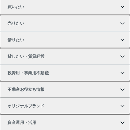
買いたい
売りたい
買いたいTOP
借りたい
マンションの購入
売りたいTOP
貸したい・賃貸経営
新築・分譲マンションの購入
マンションの売却・査定
借りたいTOP
投資用・事業用不動産
中古マンションの購入
一戸建ての売却・査定
物件を借りる
貸したいTOP
不動産お役立ち情報
一戸建ての購入
土地の売却・査定
オフィス・店舗の賃貸
無料賃料査定
投資用・事業用不動産TOP
オリジナルブランド
新築一戸建ての購入
スピードAI査定
借りるときの流れ
マンション賃料データ
投資用不動産
不動産お役立ち情報
資産運用・活用
中古一戸建ての購入
不動産売却について
借りるガイド
賃貸管理プラン
事業用不動産
不動産AIアドバイザー Tellus Talk
当社売主リノベーションマンション