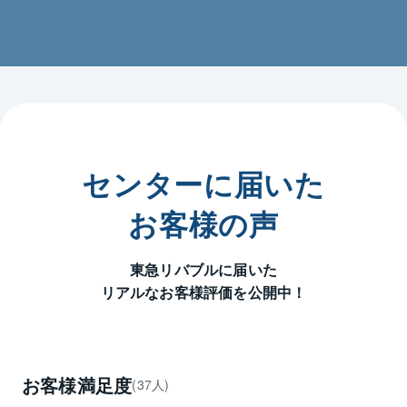
園、無料の動物園（五月山動物園）など、ファミリー
層に人気があります。

＜東急リバブルの総合力＞

●売買仲介取扱高No.1の実績

東急リバブルは、売買仲介取扱高業界No.1を2023年
度、2024年度、2025年度の3年連続で獲得し、2025年
度も売買仲介取扱高 は2兆円を突破、多くのお客様に
選ばれている実績があります。

センターに届いた
●全国ネットワーク

お客様の声
全国に広がるリバブルネットワーク（200カ所以上）と
グローバルに展開する海外拠点へ情報共有が可能であ
東急リバブルに届いた
り、豊富な経験から生まれるオーダーメイドの解決策
リアルなお客様評価を公開中！
をご提示致します。

●東急リバブルが直接買取いたします

早急に現金化したい、ご近所様に知られずに売却した
い等のご要望に対し「東急リバブルによる直接買取」
お客様満足度
(37人)
サービスも積極的にご提案いたします（仲介手数料不