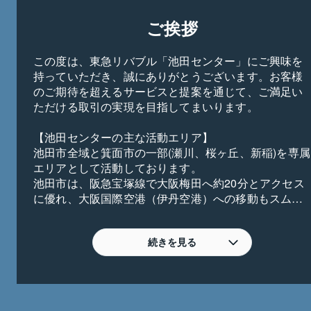
ご挨拶
この度は、東急リバブル「池田センター」にご興味を
持っていただき、誠にありがとうございます。お客様
のご期待を超えるサービスと提案を通じて、ご満足い
ただける取引の実現を目指してまいります。

【池田センターの主な活動エリア】

池田市全域と箕面市の一部(瀬川、桜ヶ丘、新稲)を専属
エリアとして活動しております。

池田市は、阪急宝塚線で大阪梅田へ約20分とアクセス
に優れ、大阪国際空港（伊丹空港）への移動もスムー
ズな交通利便性の高いエリアです。また、中国自動車
道や阪神高速池田線などインターチェンジが近く、車
で各方面へのアクセスも便利です。豊かな自然に恵ま
続きを見る
れ、五月山や猪名川など、水と緑が調和した落ち着き
ある住環境が魅力です。駅周辺には活気ある商店街や
商業施設があり、日常のお買い物にも困りません。特
に子育て支援が充実しており、教育環境の整備や公