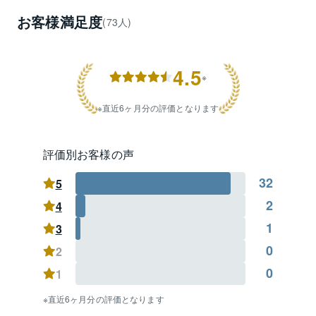
その他、多くの仲介サービスを活用した不動産の売却
お客様満足度
(73人)
に自信があります。

売却、査定は是非、八王子センターにお任せくださ
い！

4.5
※
マンション・一戸建て・土地の実需はもちろん、ア
パート・収益不動産などの有効活用等、売却・購入・
直近6ヶ月分の評価となります
お買換え等、多様化するお客様のニーズに対応させて
頂いておりますのでお気軽にご相談ください。スタッ
フ一同心よりお待ち申し上げております。
評価別お客様の声
32
5
2
4
1
3
0
2
0
1
直近6ヶ月分の評価となります