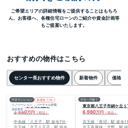
ご希望エリアの詳細情報をご提供することはもちろ
ん、
お客様へ、各種住宅ローンのご紹介や資金計画等
もご提案いたします。
おすすめの物件はこちら
センター長おすすめ物件
新着物件
価格変
中古マンション
中古一戸建て
新価格 7/26
リノベーション
バーチャル内覧
コートプラザ八王子
東京都八王子市絹ケ丘１
当社売主
3,980
6,980
万円
万円
（税込）
（税込）
中央線「八王子」駅 徒歩7分,
京王線「長沼」駅 徒歩11
京王線「京王八王子」駅 徒歩
京王高尾線「北野」駅 徒