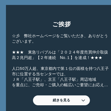
ご挨拶
☆彡　弊社ホームページをご覧いただき、ありがとう
ございます。

★★★　東急リバブルは「２０２４年度売買仲介取扱
高２兆円超」【２年連続　No.１】を達成！★★★

人口50万人超、東京都内で第１位の面積を持つ八王子
市に位置する当センターでは、

ＪＲ「八王子駅」、京王「八王子駅」周辺地域

を重点に、ご売却・ご購入の幅広いご要望にお応えし
ます。

☟【こんなご相談お待ちしています！】☟

続きを見る
〜住み替え〜
