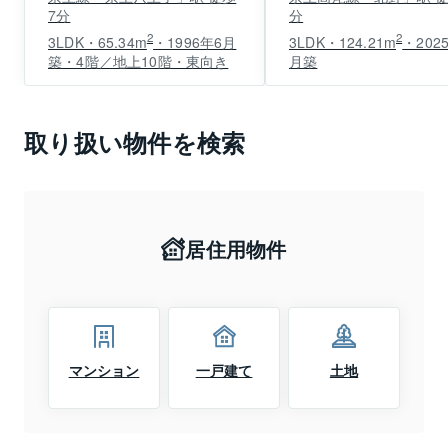
7分
分
2
2
3LDK・65.34m
・1996年6月
3LDK・124.21m
・202
築・4階／地上10階・東向き
月築
取り扱い物件を検索
居住用物件
マンション
一戸建て
土地