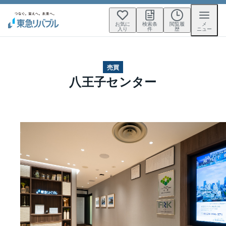
お気に
検索条
閲覧履
メ
入り
件
歴
ニュー
売買
八王子センター