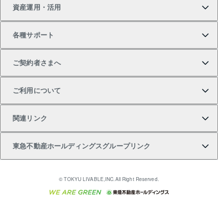
資産運用・活用
中古一戸建ての購入
不動産売却について
借りるガイド
賃貸管理プラン
事業用不動産
不動産AIアドバイザー Tellus Talk
当社売主リノベーションマンション
各種サポート
一棟リノベーションマンション L`GENTE（ルジェン
土地の購入
不動産査定について
リロケーションについて
マンション投資
マンションライブラリー
等価交換事業
テ）
ご契約者さまへ
不動産購入の流れ
売却サービス
貸すときの流れ
投資用マンション
人気マンションランキング
区分リノベーションマンション Lideas（リディアス）
不動産M&A
シニア向けサポート
ご利用について
投資用一棟レジデンスWELL SQUARE（ウェルスクエ
注目キーワード物件特集
不動産売却の流れ
貸すガイド
マンション一棟
暮らしに役立つ不動産メディア 「Lnote」
アセットマネジメント・出資
相続サポート
ご契約者さまサポートメニュー
ア）
関連リンク
購入ガイド
不動産買換えの流れ
アパート経営
不動産相場・不動産価格情報
不動産小口投資 LEGACIA（レガシア）
リフォームサポート
ご紹介・再契約特典
本人確認に関するお客様へのお願い
東急不動産ホールディングスグループリンク
売却ガイド
アパート投資用物件
不動産売却FAQ
入居者様専用-各種ご案内（賃貸）
金融商品取引について
すまいValue
多言語対応
English
繁体中文
簡体中文
これからご結婚される方に東急百貨店のブライダルク
© TOKYU LIVABLE,INC.All Right Reserved.
収益物件
不動産コラム・ニュース
東急こすもす会「こすもすWeb」
東急リバブル ソーシャルメディアポリシー
東急不動産
ラブ
ご意見・お問い合わせ（金融商品取引専用の相談・お
人材サービスのご用命は 東急リバブルスタッフ株式会
ビル購入（ビル一棟）
不動産用語集
東急コミュニティー
問い合わせ窓口）
社まで