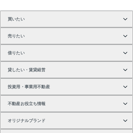
買いたい
売りたい
買いたいTOP
借りたい
マンションの購入
売りたいTOP
貸したい・賃貸経営
新築・分譲マンションの購入
マンションの売却・査定
借りたいTOP
投資用・事業用不動産
中古マンションの購入
一戸建ての売却・査定
物件を借りる
貸したいTOP
不動産お役立ち情報
一戸建ての購入
土地の売却・査定
オフィス・店舗の賃貸
無料賃料査定
投資用・事業用不動産TOP
オリジナルブランド
新築一戸建ての購入
スピードAI査定
借りるときの流れ
マンション賃料データ
投資用不動産
不動産お役立ち情報