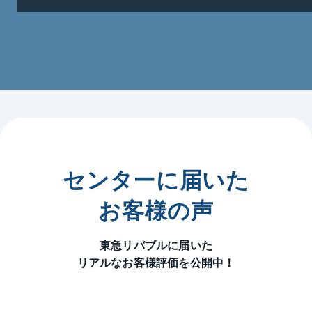
・広いお庭付の一戸建てから、駅に近いマンションに
買換えしたい。

　売るのが先？買うのが先？

〜相続〜

・相続が発生したので、所有不動産の価値を知りた
い。

〜査定〜

・とりあえず、査定だけでも聞いてみたい。

〜買取・売却保証〜

・東急リバブルの買取価格を知りたい。

〜リースバック〜

・売った後も住み続けられるのかしら？

センターに届いた
〜投資用不動産〜

・投資用物件を探したい。

お客様の声
〜有効活用〜

・土地、戸建の有効活用をしてみたい。

東急リバブルに届いた
リアルなお客様評価を公開中！
弊社では、業界先駆けとなる中古住宅の検査・保証
（インスペクション）する

「あんしん仲介保証」を開始し、既に6万件を超える実
績を誇ります。
