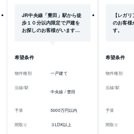
JR中央線「豊田」駅から徒
【レガリ
歩１０分以内限定で戸建を
のお客様
お探しのお客様がいます。
す。
室内状況は問いません。ご
売却をお考えになられてい
る方がおりましたらご相談
希望条件
希望条件
ください。
物件種別
一戸建て
物件種別
沿線/駅
沿線/駅
中央線 / 豊田
予算
5000万円以内
予算
間取り
３LDK以上
間取り