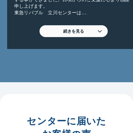
申し上げます。

東急リバブル　立川センターは

立川駅北口徒歩２分の立地にあり

発展著しい立川市を中心に

日野市・国立市・国分寺市・昭島市

続きを見る
と幅広いエリアを重点エリアとして営業活動を展開し
ております。

マンション等の居住用不動産を中心に

戸建や土地（所有権、借地権／底地権）

投資事業用不動産

（投資用区分マンション、１棟マンション、アパー
ト、ビル等）

等を数多くお取扱いしております。

【ご売却はお客様のご事情やご希望に

　　　　　　あわせて６つの売りかた】

①通常売却　　②売却・賃貸W査定

③リバブル売却保証

④リバブル不動産買取（直接買取）

センターに届いた
⑤プロの買取サポート

　　（紹介先約7800社から厳選）
