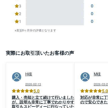
い。価格が妥当か再査定したい。

0
3
【リバブルでは不動産買取も行います】

東急リバブルでは、当社が買主となり

0
2
売主様から直接買い取る「不動産買取」

0
1
仲介手数料は不要です。

直近6ヶ月分の評価となります
①室内内覧に向けたお掃除や荷物の撤去が面倒なお客
様

②周りに知られないよう販売活動を行わずに売却した
実際にお取引頂いたお客様の声
いお客様

③仲介で売りづらい不動産の売却を検討しているお客
様

H
様
M
様
④お引渡し後の建物トラブルが心配なお客様

2026-02-13
2026-03-2
5.0
5.
⑤早急な引渡し、現金化を希望しているお客様

購入・売却と立て続けて行いました
対応が非常に丁
⑥安全・確実な売却方法を希望のお客様

が、説明も非常に丁寧でわかりやすく
ので安心できた
取引もスピーディーに行なっていただ