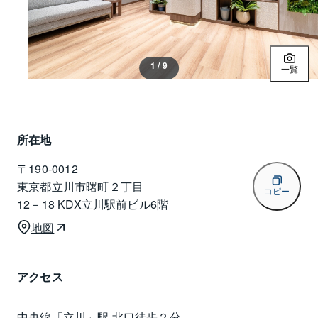
1 / 9
一覧
所在地
〒
190-0012
東京都立川市曙町２丁目
コピー
12－18 KDX立川駅前ビル6階
地図
アクセス
中央線「立川」駅 北口徒歩２分