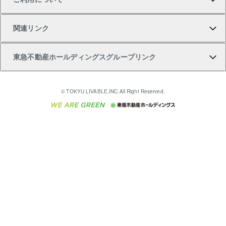
投資用一棟レジデンスWELL SQUARE（ウェルスクエ
注目キーワード物件特集
不動産売却の流れ
貸すガイド
マンション一棟
暮らしに役立つ不動産メディア 「Lnote」
アセットマネジメント・出資
相続サポート
ご契約者さまサポートメニュー
ア）
関連リンク
購入ガイド
不動産買換えの流れ
アパート経営
不動産相場・不動産価格情報
不動産小口投資 LEGACIA（レガシア）
リフォームサポート
ご紹介・再契約特典
本人確認に関するお客様へのお願い
東急不動産ホールディングスグループリンク
売却ガイド
アパート投資用物件
不動産売却FAQ
入居者様専用-各種ご案内（賃貸）
金融商品取引について
すまいValue
多言語対応
English
繁体中文
簡体中文
これからご結婚される方に東急百貨店のブライダルク
© TOKYU LIVABLE,INC.All Right Reserved.
収益物件
不動産コラム・ニュース
東急こすもす会「こすもすWeb」
東急リバブル ソーシャルメディアポリシー
東急不動産
ラブ
ご意見・お問い合わせ（金融商品取引専用の相談・お
人材サービスのご用命は 東急リバブルスタッフ株式会
ビル購入（ビル一棟）
不動産用語集
東急コミュニティー
問い合わせ窓口）
社まで
投資用不動産の売却査定
不動産なんでもネット相談室
保険募集におけるプライバシー・ポリシー
東北の逸品を贈ります 東北すぐれものセレクション
東急リバブル
ダイレクトメール（郵送物）・Eメールなどの送付停
事業用不動産の売却査定
住まいの税金
民泊の開業・運営のご相談は「ReINN株式会社」まで
東急住宅リース
止について
海外不動産
物件一括検索（購入＆賃貸）
宅地建物取引業者の皆様へ
学生情報センター（ナジック）