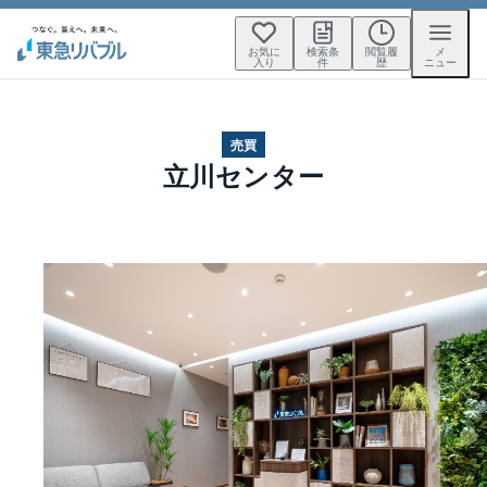
お気に
検索条
閲覧履
メ
入り
件
歴
ニュー
売買
立川センター