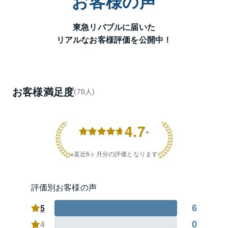
お客様の声
⑥収益・事業用不動産専門チーム連携サポートと立替
払制度を提案させていただきます。

東急リバブルに届いた
リアルなお客様評価を公開中！
立川センターでは、

経験豊富な営業スタッフ１１名と

契約管理調査スタッフ５名総勢１６名

がお客様の安心・安全なお取引のお手伝いをさせてい
ただきます。

お客様満足度
(70人)
【こんなご相談お待ちしております】

①手狭になったマンションを売却して一戸建に買換え
4.7
たいが、売却が先？購入が先？

※
②仕事がテレワーク中心となり部屋数が足りないので
直近6ヶ月分の評価となります
広い一戸建が欲しい。

③実家を相続したが、高く売れるのであれば売却を検
評価別お客様の声
討したい。

6
5
④他社に売却を任せているが、なかなかいい話が無
0
4