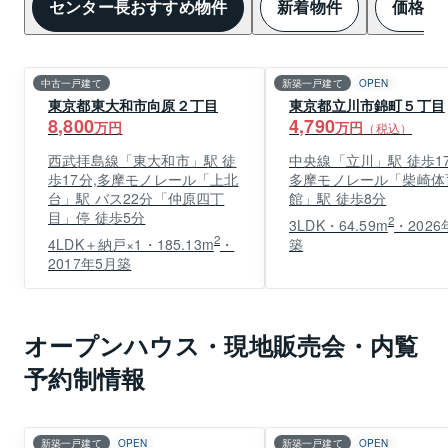
センター長おすすめ物件
新着物件
価格変
中古一戸建て
新築一戸建て
OPEN
東京都東大和市向原２丁目
東京都立川市錦町５丁目
8,800
4,790
万円
万円
（税込）
西武拝島線「東大和市」駅 徒
中央線「立川」駅 徒歩17
歩17分,多摩モノレール「上北
多摩モノレール「柴崎体
台」駅 バス22分「仲原四丁
館」駅 徒歩8分
目」停 徒歩5分
2
3LDK・64.59m
・2026
2
4LDK＋納戸×1・185.13m
・
築
2017年5月築
オープンハウス・現地販売会・内覧
予約制情報
新築一戸建て
OPEN
新築一戸建て
OPEN