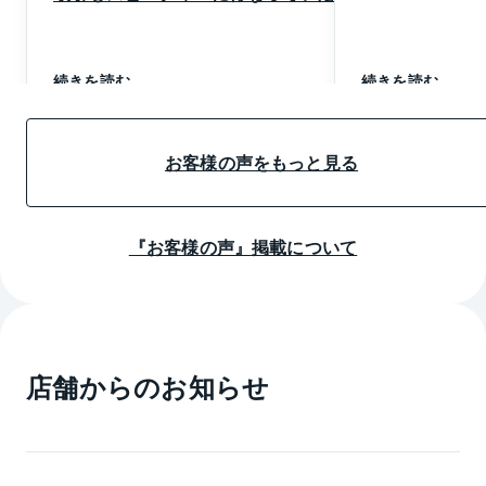
き、非常に満足しております。
不動産のご購入・ご売却について、無料相談を承って
おります！

皆様との出会いを楽しみに、スタッフ一同お待ちして
続きを読む
続きを読む
おります。

お気軽にご相談ください。

お客様の声をもっと見る
『お客様の声』掲載について
店舗からのお知らせ