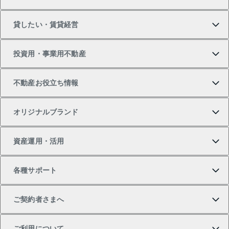
マンションの購入
売りたいTOP
貸したい・賃貸経営
新築・分譲マンションの購入
マンションの売却・査定
借りたいTOP
投資用・事業用不動産
中古マンションの購入
一戸建ての売却・査定
物件を借りる
貸したいTOP
不動産お役立ち情報
一戸建ての購入
土地の売却・査定
オフィス・店舗の賃貸
無料賃料査定
投資用・事業用不動産TOP
オリジナルブランド
新築一戸建ての購入
スピードAI査定
借りるときの流れ
マンション賃料データ
投資用不動産
不動産お役立ち情報
資産運用・活用
中古一戸建ての購入
不動産売却について
借りるガイド
賃貸管理プラン
事業用不動産
不動産AIアドバイザー Tellus Talk
当社売主リノベーションマンション
各種サポート
一棟リノベーションマンション L`GENTE（ルジェン
土地の購入
不動産査定について
リロケーションについて
マンション投資
マンションライブラリー
等価交換事業
テ）
ご契約者さまへ
不動産購入の流れ
売却サービス
貸すときの流れ
投資用マンション
人気マンションランキング
区分リノベーションマンション Lideas（リディアス）
不動産M&A
シニア向けサポート
ご利用について