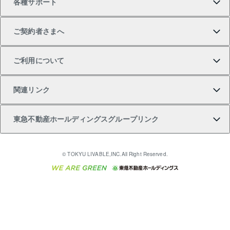
各種サポート
一棟リノベーションマンション L`GENTE（ルジェン
土地の購入
不動産査定について
リロケーションについて
マンション投資
マンションライブラリー
等価交換事業
テ）
ご契約者さまへ
不動産購入の流れ
売却サービス
貸すときの流れ
投資用マンション
人気マンションランキング
区分リノベーションマンション Lideas（リディアス）
不動産M&A
シニア向けサポート
ご利用について
投資用一棟レジデンスWELL SQUARE（ウェルスクエ
注目キーワード物件特集
不動産売却の流れ
貸すガイド
マンション一棟
暮らしに役立つ不動産メディア 「Lnote」
アセットマネジメント・出資
相続サポート
ご契約者さまサポートメニュー
ア）
関連リンク
購入ガイド
不動産買換えの流れ
アパート経営
不動産相場・不動産価格情報
不動産小口投資 LEGACIA（レガシア）
リフォームサポート
ご紹介・再契約特典
本人確認に関するお客様へのお願い
東急不動産ホールディングスグループリンク
売却ガイド
アパート投資用物件
不動産売却FAQ
入居者様専用-各種ご案内（賃貸）
金融商品取引について
すまいValue
多言語対応
English
繁体中文
簡体中文
これからご結婚される方に東急百貨店のブライダルク
© TOKYU LIVABLE,INC.All Right Reserved.
収益物件
不動産コラム・ニュース
東急こすもす会「こすもすWeb」
東急リバブル ソーシャルメディアポリシー
東急不動産
ラブ
ご意見・お問い合わせ（金融商品取引専用の相談・お
人材サービスのご用命は 東急リバブルスタッフ株式会
ビル購入（ビル一棟）
不動産用語集
東急コミュニティー
問い合わせ窓口）
社まで
投資用不動産の売却査定
不動産なんでもネット相談室
保険募集におけるプライバシー・ポリシー
東北の逸品を贈ります 東北すぐれものセレクション
東急リバブル