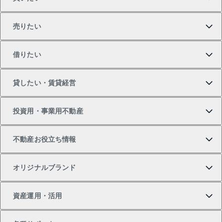
売りたい
買いたいTOP
借りたい
マンションの購入
売りたいTOP
貸したい・賃貸経営
新築・分譲マンションの購入
マンションの売却・査定
借りたいTOP
投資用・事業用不動産
中古マンションの購入
一戸建ての売却・査定
物件を借りる
貸したいTOP
不動産お役立ち情報
一戸建ての購入
土地の売却・査定
オフィス・店舗の賃貸
無料賃料査定
投資用・事業用不動産TOP
オリジナルブランド
新築一戸建ての購入
スピードAI査定
借りるときの流れ
マンション賃料データ
投資用不動産
不動産お役立ち情報
資産運用・活用
中古一戸建ての購入
不動産売却について
借りるガイド
賃貸管理プラン
事業用不動産
不動産AIアドバイザー Tellus Talk
当社売主リノベーションマンション