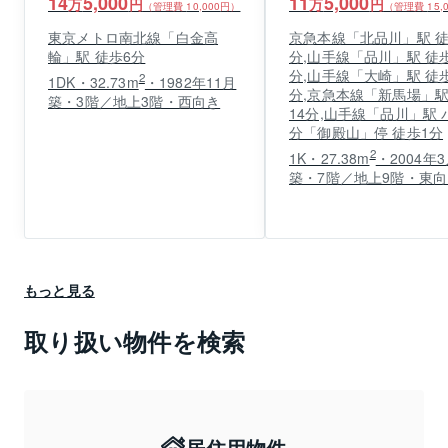
14
5,000
11
5,000
万
円
万
円
（管理費
10,000
円）
（管理費
15,
東京メトロ南北線「白金高
京急本線「北品川」駅 徒
輪」駅 徒歩6分
分,山手線「品川」駅 徒歩
分,山手線「大崎」駅 徒歩
2
1DK・32.73m
・1982年11月
分,京急本線「新馬場」駅
築・3階／地上3階・西向き
14分,山手線「品川」駅 
分「御殿山」停 徒歩1分
2
1K・27.38m
・2004年
築・7階／地上9階・東向
もっと見る
取り扱い物件を検索
居住用物件