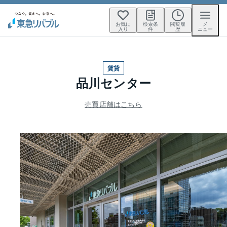
お気に
検索条
閲覧履
メ
入り
件
歴
ニュー
賃貸
品川センター
売買店舗はこちら