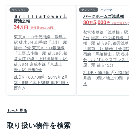
マンション
マンション
パノラマ
ＢｒｉｌｌｉａＴｏｗｅｒ上
パークホームズ浅草橋
野池之端
30
5,000
万
円
（管理費
25,
34
万円
（管理費
20,000
円）
都営浅草線「浅草橋」駅
東京メトロ千代田線「湯島」
2分,総武・中央緩行線「
駅 徒歩5分,山手線「上野」駅 
橋」駅 徒歩9分,都営浅
徒歩12分,東京メトロ銀座線
「蔵前」駅 徒歩11分,都
「上野広小路」駅 徒歩9分,都
宿線「馬喰横山」駅 徒歩
営大江戸線「上野御徒町」駅 
分,つくばエクスプレス
徒歩9分,京成本線「京成上
原」駅 徒歩12分
野」駅 徒歩9分
2
2LDK・55.95m
・2025
2
2LDK・60.73m
・2019年2月
月築・9階／地上19階・
築・6階／地上36階 地下1階・
き
西向き
もっと見る
取り扱い物件を検索