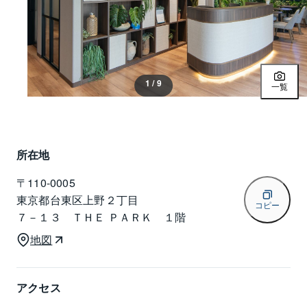
1 / 9
一覧
所在地
〒
110-0005
東京都台東区上野２丁目
コピー
７－１３ ＴＨＥ ＰＡＲＫ １階
地図
アクセス