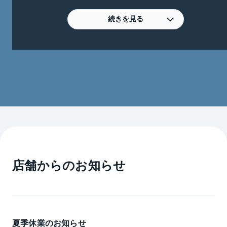
区・荒川区・足立区等の広範囲にわたり
豊富な物件を取り揃えています。
続きを見る
≪このようなご相談お待ちしております≫
・不動産の活用に困っている。貸す？売る？どうした
らよいか相談したい。
・転勤で引越しなければならないが、将来的には戻る
ため賃貸にしたい。
・他者に賃貸を任せているが、なかなか部屋が埋まら
ない。価格が妥当か査定してほしい。
・賃貸にしたいがどのぐらいリフォームをしなければ
いけないのか相談にのってほしい。
居住用物件（分譲マンション・賃貸マンション、戸建
店舗からのお知らせ
など）のほか、店舗・事務所といった
事業用物件まで幅広くお取り扱いしております。
また、ビデオ通話によるオンラインでの対応も可能と
なりますので、ご希望の際はお申し出
頂けると幸いです。
夏季休業のお知らせ