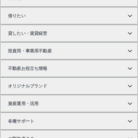
買いたいTOP
借りたい
マンションの購入
売りたいTOP
貸したい・賃貸経営
新築・分譲マンションの購入
マンションの売却・査定
借りたいTOP
投資用・事業用不動産
中古マンションの購入
一戸建ての売却・査定
物件を借りる
貸したいTOP
不動産お役立ち情報
一戸建ての購入
土地の売却・査定
オフィス・店舗の賃貸
無料賃料査定
投資用・事業用不動産TOP
オリジナルブランド
新築一戸建ての購入
スピードAI査定
借りるときの流れ
マンション賃料データ
投資用不動産
不動産お役立ち情報
資産運用・活用
中古一戸建ての購入
不動産売却について
借りるガイド
賃貸管理プラン
事業用不動産
不動産AIアドバイザー Tellus Talk
当社売主リノベーションマンション
各種サポート
一棟リノベーションマンション L`GENTE（ルジェン
土地の購入
不動産査定について
リロケーションについて
マンション投資
マンションライブラリー
等価交換事業
テ）