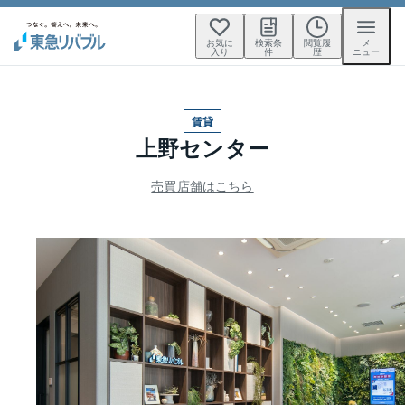
お気に
検索条
閲覧履
メ
入り
件
歴
ニュー
賃貸
上野センター
売買店舗はこちら