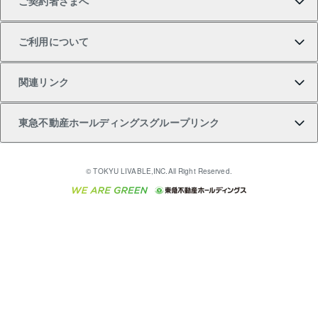
ご契約者さまへ
不動産購入の流れ
売却サービス
貸すときの流れ
投資用マンション
人気マンションランキング
区分リノベーションマンション Lideas（リディアス）
不動産M&A
シニア向けサポート
ご利用について
投資用一棟レジデンスWELL SQUARE（ウェルスクエ
注目キーワード物件特集
不動産売却の流れ
貸すガイド
マンション一棟
暮らしに役立つ不動産メディア 「Lnote」
アセットマネジメント・出資
相続サポート
ご契約者さまサポートメニュー
ア）
関連リンク
購入ガイド
不動産買換えの流れ
アパート経営
不動産相場・不動産価格情報
不動産小口投資 LEGACIA（レガシア）
リフォームサポート
ご紹介・再契約特典
本人確認に関するお客様へのお願い
東急不動産ホールディングスグループリンク
売却ガイド
アパート投資用物件
不動産売却FAQ
入居者様専用-各種ご案内（賃貸）
金融商品取引について
すまいValue
多言語対応
English
繁体中文
簡体中文
これからご結婚される方に東急百貨店のブライダルク
© TOKYU LIVABLE,INC.All Right Reserved.
収益物件
不動産コラム・ニュース
東急こすもす会「こすもすWeb」
東急リバブル ソーシャルメディアポリシー
東急不動産
ラブ
ご意見・お問い合わせ（金融商品取引専用の相談・お
人材サービスのご用命は 東急リバブルスタッフ株式会
ビル購入（ビル一棟）
不動産用語集
東急コミュニティー
問い合わせ窓口）
社まで
投資用不動産の売却査定
不動産なんでもネット相談室
保険募集におけるプライバシー・ポリシー
東北の逸品を贈ります 東北すぐれものセレクション
東急リバブル
ダイレクトメール（郵送物）・Eメールなどの送付停
事業用不動産の売却査定
住まいの税金
民泊の開業・運営のご相談は「ReINN株式会社」まで
東急住宅リース
止について