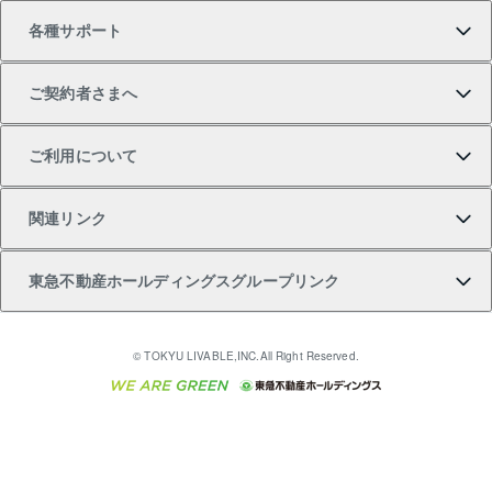
各種サポート
一棟リノベーションマンション L`GENTE（ルジェン
土地の購入
不動産査定について
リロケーションについて
マンション投資
マンションライブラリー
等価交換事業
テ）
ご契約者さまへ
不動産購入の流れ
売却サービス
貸すときの流れ
投資用マンション
人気マンションランキング
区分リノベーションマンション Lideas（リディアス）
不動産M&A
シニア向けサポート
ご利用について
投資用一棟レジデンスWELL SQUARE（ウェルスクエ
注目キーワード物件特集
不動産売却の流れ
貸すガイド
マンション一棟
暮らしに役立つ不動産メディア 「Lnote」
アセットマネジメント・出資
相続サポート
ご契約者さまサポートメニュー
ア）
関連リンク
購入ガイド
不動産買換えの流れ
アパート経営
不動産相場・不動産価格情報
不動産小口投資 LEGACIA（レガシア）
リフォームサポート
ご紹介・再契約特典
本人確認に関するお客様へのお願い
東急不動産ホールディングスグループリンク
売却ガイド
アパート投資用物件
不動産売却FAQ
入居者様専用-各種ご案内（賃貸）
金融商品取引について
すまいValue
多言語対応
English
繁体中文
簡体中文
これからご結婚される方に東急百貨店のブライダルク
© TOKYU LIVABLE,INC.All Right Reserved.
収益物件
不動産コラム・ニュース
東急こすもす会「こすもすWeb」
東急リバブル ソーシャルメディアポリシー
東急不動産
ラブ
ご意見・お問い合わせ（金融商品取引専用の相談・お
人材サービスのご用命は 東急リバブルスタッフ株式会
ビル購入（ビル一棟）
不動産用語集
東急コミュニティー
問い合わせ窓口）
社まで
投資用不動産の売却査定
不動産なんでもネット相談室
保険募集におけるプライバシー・ポリシー
東北の逸品を贈ります 東北すぐれものセレクション
東急リバブル