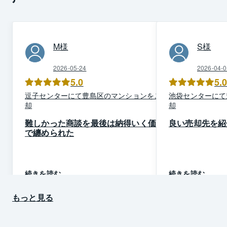
M
様
S
様
2026-05-24
2026-04-0
5.0
5.
逗子
センター
にて
豊島区
の
マンション
を
ご売
池袋
センター
にて
却
却
難しかった商談を最後は納得いく価格
良い売却先を紹
で纏められた
続きを読む
続きを読む
もっと見る