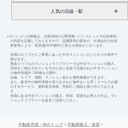
人気の沿線・駅
マンションの情報は、分譲当時の公開情報（パンフレットや広告物等）
の内容を記載しておりますので、交通環境の変化や、分譲会社の社名
変更等により、現況(販売中物件)と異なる場合がございます。
全国のエリアからご希望にあった中古マンションがこだわりの条件で
探せます。
東急リバブルのマンションライブラリーでは中古マンションの購入、
売却をご検討されている方のために全国で分譲された中古マンション
の物件情報91,789棟を公開中。
沿線、エリア、地図、マンション名から物件検索ができます。
また、販売中の物件情報や売り出された物件をいち早くメールでお届
けするサービス、無料査定依頼、売却のご相談も受け付けておりま
す。
全国にある中古マンションの購入、売却、賃貸をお考えの方は、マン
ションライブラリーを是非ご活用ください。
不動産売買・仲介トップ
不動産購入・賃貸