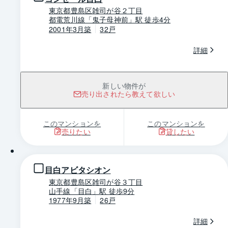
東京都豊島区雑司が谷２丁目
都電荒川線「鬼子母神前」駅 徒歩4分
2001年3月築
32戸
詳細
新しい物件が
売り出されたら教えて欲しい
このマンションを
このマンションを
売りたい
貸したい
1 / 0
目白アビタシオン
東京都豊島区雑司が谷３丁目
山手線「目白」駅 徒歩9分
1977年9月築
26戸
詳細