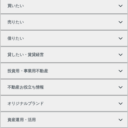
買いたい
売りたい
買いたいTOP
借りたい
マンションの購入
売りたいTOP
貸したい・賃貸経営
新築・分譲マンションの購入
マンションの売却・査定
借りたいTOP
投資用・事業用不動産
中古マンションの購入
一戸建ての売却・査定
物件を借りる
貸したいTOP
不動産お役立ち情報
一戸建ての購入
土地の売却・査定
オフィス・店舗の賃貸
無料賃料査定
投資用・事業用不動産TOP
オリジナルブランド
新築一戸建ての購入
スピードAI査定
借りるときの流れ
マンション賃料データ
投資用不動産
不動産お役立ち情報
資産運用・活用
中古一戸建ての購入
不動産売却について
借りるガイド
賃貸管理プラン
事業用不動産
不動産AIアドバイザー Tellus Talk
当社売主リノベーションマンション