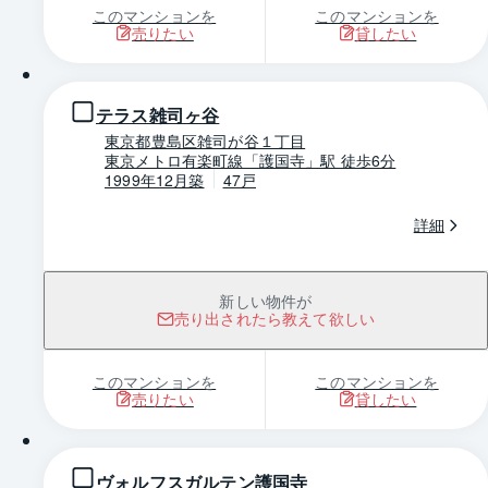
このマンションを
このマンションを
売りたい
貸したい
1 / 0
テラス雑司ヶ谷
東京都豊島区雑司が谷１丁目
東京メトロ有楽町線「護国寺」駅 徒歩6分
1999年12月築
47戸
詳細
新しい物件が
売り出されたら教えて欲しい
このマンションを
このマンションを
売りたい
貸したい
1 / 0
ヴォルフスガルテン護国寺