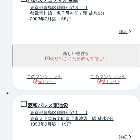
東京都豊島区雑司が谷３丁目
都電荒川線「鬼子母神前」駅 徒歩6分
2003年7月築
55戸
詳細
新しい物件が
売り出されたら教えて欲しい
このマンションを
このマンションを
売りたい
貸したい
1 / 0
菱和パレス東池袋
東京都豊島区雑司が谷１丁目
東京メトロ有楽町線「東池袋」駅 徒歩7分
1993年9月築
19戸
詳細