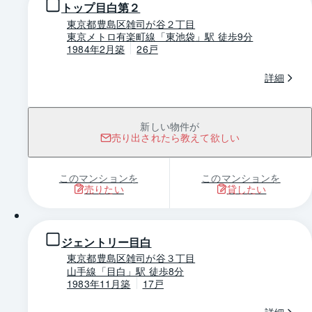
トップ目白第２
東京都豊島区雑司が谷２丁目
東京メトロ有楽町線「東池袋」駅 徒歩9分
1984年2月築
26戸
詳細
新しい物件が
売り出されたら教えて欲しい
このマンションを
このマンションを
売りたい
貸したい
1 / 0
ジェントリー目白
東京都豊島区雑司が谷３丁目
山手線「目白」駅 徒歩8分
1983年11月築
17戸