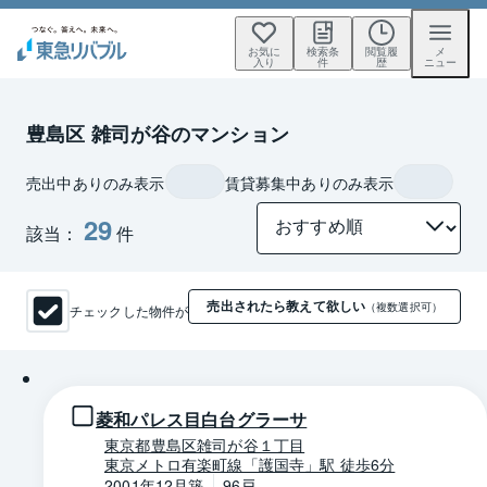
お気に
検索条
閲覧履
メ
入り
件
歴
ニュー
豊島区 雑司が谷のマンション
売出中ありのみ表示
賃貸募集中ありのみ表示
29
該当：
件
売出されたら教えて欲しい
チェックした物件が
（複数選択可）
1 / 0
菱和パレス目白台グラーサ
東京都豊島区雑司が谷１丁目
東京メトロ有楽町線「護国寺」駅 徒歩6分
2001年12月築
96戸