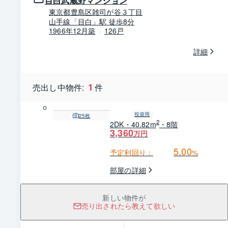
目白武蔵野マンション
東京都豊島区雑司が谷３丁目
山手線「目白」駅 徒歩8分
1966年12月築
126戸
詳細
1
売出し中物件:
件
投資用
25
枚
2
2DK・40.82m
・8階
3,360
万円
5.00
予定利回り：
%
部屋の詳細
新しい物件が
売り出されたら教えて欲しい