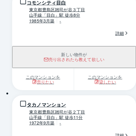
コモンシティ目白
東京都豊島区雑司が谷３丁目
山手線「目白」駅 徒歩8分
1985年3月築
-
詳細
新しい物件が
売り出されたら教えて欲しい
このマンションを
このマンションを
売りたい
貸したい
1 / 0
タカノマンション
東京都豊島区雑司が谷２丁目
山手線「目白」駅 徒歩11分
1972年9月築
-
詳細