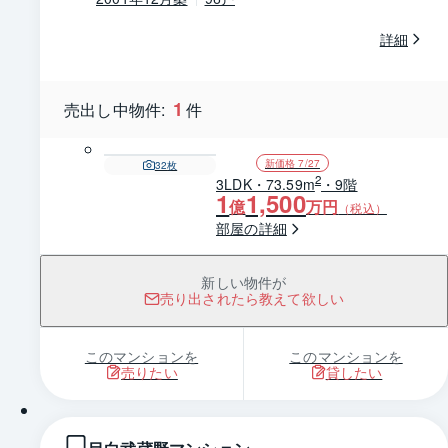
詳細
1
売出し中物件:
件
新価格 7/27
32
枚
2
3LDK・73.59m
・9階
1
1,500
億
万円
（税込）
部屋の詳細
新しい物件が
売り出されたら教えて欲しい
このマンションを
このマンションを
売りたい
貸したい
1 / 0