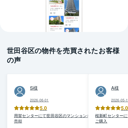
世田谷区の物件を売買されたお客様
の声
S
様
A
様
2026-06-01
2026-05-1
5.0
5.
用賀
センター
にて
世田谷区
の
マンション
を
ご
桜新町
センター
に
売却
ご購入