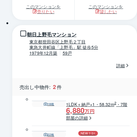
このマンションを
このマンションを
売りたい
貸したい
1 / 0
朝日上野毛マンション
東京都世田谷区上野毛２丁目
東急大井町線「上野毛」駅 徒歩5分
1979年12月築
59戸
詳細
2
売出し中物件:
件
2
1LDK＋納戸×1・58.32m
・7階
18
枚
6,880
万円
部屋の詳細
NEW 7/31
22
枚