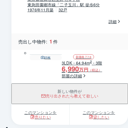
東急田園都市線「二子玉川」駅 徒歩6分
1976年11月築
32戸
詳細
1
売出し中物件:
件
新価格 7/14
25
枚
2
3LDK・64.94m
・3階
6,990
万円
（税込）
部屋の詳細
新しい物件が
売り出されたら教えて欲しい
このマンションを
このマンションを
売りたい
貸したい
1 / 0