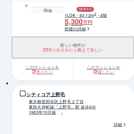
NEW 8/3
7
枚
2
1LDK・63.12m
・4階
5,300
万円
部屋の詳細
新しい物件が
売り出されたら教えて欲しい
このマンションを
このマンションを
売りたい
貸したい
1 / 0
シティコア上野毛
東京都世田谷区上野毛２丁目
東急大井町線「上野毛」駅 徒歩6分
1983年10月築
-
詳細