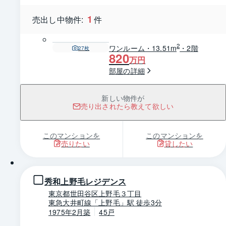
1
売出し中物件:
件
2
ワンルーム・13.51m
・2階
27
枚
820
万円
部屋の詳細
新しい物件が
売り出されたら教えて欲しい
このマンションを
このマンションを
売りたい
貸したい
1 / 0
秀和上野毛レジデンス
東京都世田谷区上野毛３丁目
東急大井町線「上野毛」駅 徒歩3分
1975年2月築
45戸