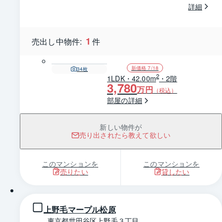
詳細
1
売出し中物件:
件
新価格 7/18
34
枚
2
1LDK・42.00m
・2階
3,780
万円
（税込）
部屋の詳細
新しい物件が
売り出されたら教えて欲しい
このマンションを
このマンションを
売りたい
貸したい
1 / 0
上野毛マープル松原
東京都世田谷区上野毛３丁目