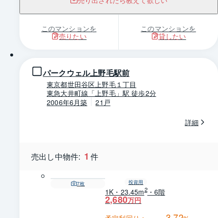
売り出されたら教えて欲しい
このマンションを
このマンションを
売りたい
貸したい
1 / 0
パークウェル上野毛駅前
東京都世田谷区上野毛１丁目
東急大井町線「上野毛」駅 徒歩2分
2006年6月築
21戸
詳細
1
売出し中物件:
件
投資用
7
枚
2
1K・23.45m
・6階
2,680
万円
3.72