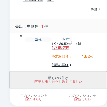
詳細
1
売出し中物件:
件
投資用
6
枚
2
1K・20.52m
・4階
1,790
万円
4.82
予定利回り：
%
部屋の詳細
新しい物件が
売り出されたら教えて欲しい
このマンションを
このマンションを
売りたい
貸したい
1 / 0