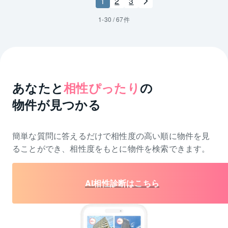
1
2
3
1
-
30
/
67
件
あなたと
相性ぴったり
の
物件が見つかる
簡単な質問に答えるだけで相性度の高い順に物件を
見
ることができ、相性度をもとに物件を検索できます。
AI相性診断はこちら