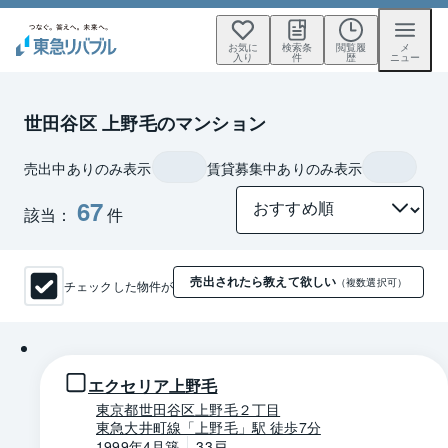
お気に
検索条
閲覧履
メ
入り
件
歴
ニュー
世田谷区 上野毛のマンション
売出中ありのみ表示
賃貸募集中ありのみ表示
67
該当：
件
売出されたら教えて欲しい
チェックした物件が
（複数選択可）
1 / 0
エクセリア上野毛
東京都世田谷区上野毛２丁目
東急大井町線「上野毛」駅 徒歩7分
1999年4月築
33戸