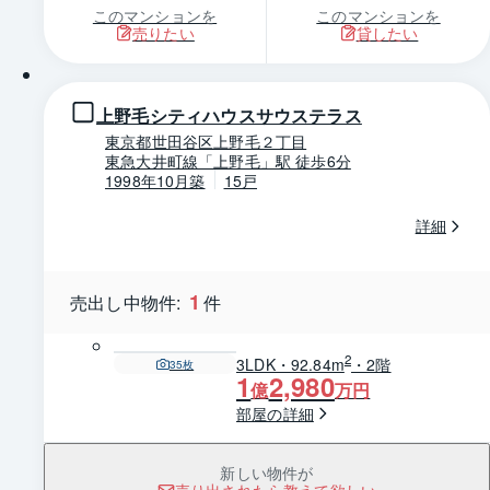
このマンションを
このマンションを
売りたい
貸したい
1 / 0
上野毛シティハウスサウステラス
東京都世田谷区上野毛２丁目
東急大井町線「上野毛」駅 徒歩6分
1998年10月築
15戸
詳細
1
売出し中物件:
件
2
3LDK・92.84m
・2階
35
枚
1
2,980
億
万円
部屋の詳細
新しい物件が