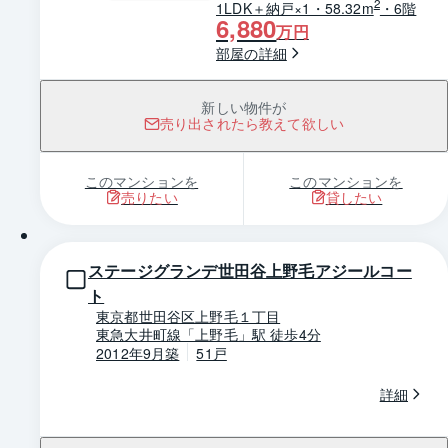
2
1LDK＋納戸×1・58.32m
・6階
6,880
万円
部屋の詳細
新しい物件が
売り出されたら教えて欲しい
このマンションを
このマンションを
売りたい
貸したい
1 / 0
ステージグランデ世田谷上野毛アジールコー
ト
東京都世田谷区上野毛１丁目
東急大井町線「上野毛」駅 徒歩4分
2012年9月築
51戸
詳細