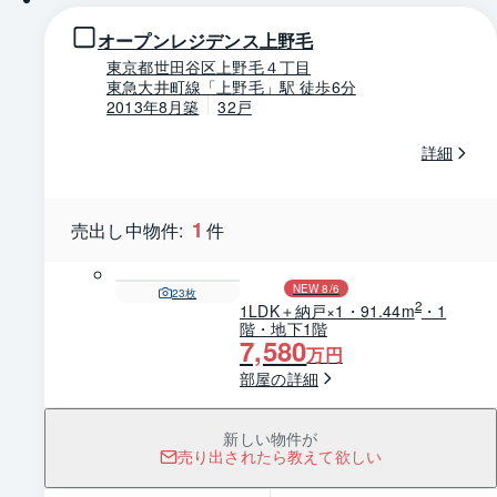
オープンレジデンス上野毛
東京都世田谷区上野毛４丁目
東急大井町線「上野毛」駅 徒歩6分
2013年8月築
32戸
詳細
1
売出し中物件:
件
NEW 8/6
23
枚
2
1LDK＋納戸×1・91.44m
・1
階・地下1階
7,580
万円
部屋の詳細
新しい物件が
売り出されたら教えて欲しい