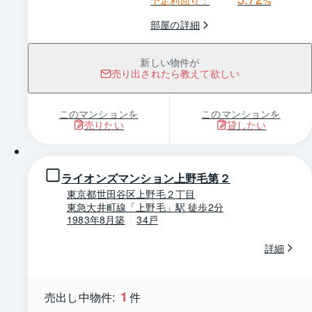
予定利回り：
%
部屋の詳細
新しい物件が
売り出されたら教えて欲しい
このマンションを
このマンションを
売りたい
貸したい
1 / 0
ライオンズマンション上野毛第２
東京都世田谷区上野毛２丁目
東急大井町線「上野毛」駅 徒歩2分
1983年8月築
34戸
詳細
1
売出し中物件:
件