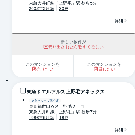
東急大井町線「上野毛」駅 徒歩5分
2002年3月築
20戸
詳細
新しい物件が
売り出されたら教えて欲しい
このマンションを
このマンションを
売りたい
貸したい
1 / 0
東急ドエルアルス上野毛アネックス
東急グループ既分譲
東京都世田谷区上野毛２丁目
東急大井町線「上野毛」駅 徒歩7分
1986年5月築
18戸
詳細