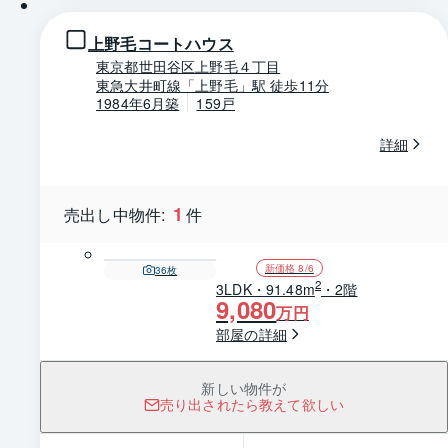
上野毛コートハウス
東京都世田谷区上野毛４丁目
東急大井町線「上野毛」駅 徒歩11分
1984年6月築
159戸
詳細
1
売出し中物件:
件
新価格 8/6
36
枚
2
3LDK・91.48m
・2階
9,080
万円
部屋の詳細
新しい物件が
売り出されたら教えて欲しい