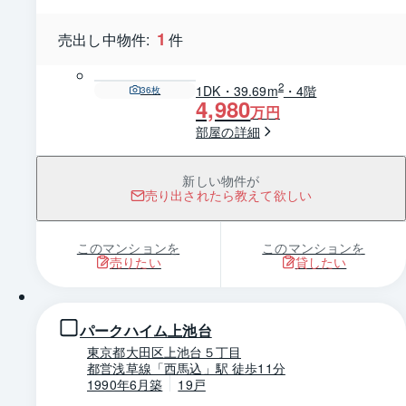
1
売出し中物件:
件
2
1DK・39.69m
・4階
36
枚
4,980
万円
部屋の詳細
新しい物件が
売り出されたら教えて欲しい
このマンションを
このマンションを
売りたい
貸したい
1 / 0
パークハイム上池台
東京都大田区上池台５丁目
都営浅草線「西馬込」駅 徒歩11分
1990年6月築
19戸