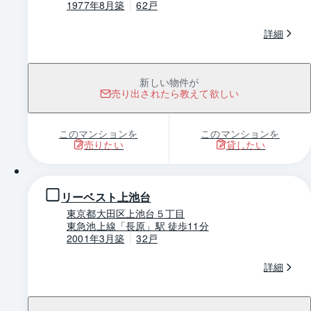
1977年8月築
62戸
詳細
新しい物件が
売り出されたら教えて欲しい
このマンションを
このマンションを
売りたい
貸したい
1 / 0
リーベスト上池台
東京都大田区上池台５丁目
東急池上線「長原」駅 徒歩11分
2001年3月築
32戸
詳細