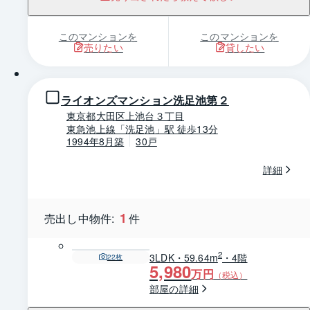
このマンションを
このマンションを
売りたい
貸したい
1 / 0
ライオンズマンション洗足池第２
東京都大田区上池台３丁目
東急池上線「洗足池」駅 徒歩13分
1994年8月築
30戸
詳細
1
売出し中物件:
件
2
3LDK・59.64m
・4階
22
枚
5,980
万円
（税込）
部屋の詳細