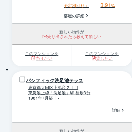
3.91
予定利回り：
%
部屋の詳細
新しい物件が
売り出されたら教えて欲しい
このマンションを
このマンションを
売りたい
貸したい
1 / 0
パシフィック洗足池テラス
東京都大田区上池台２丁目
東急池上線「洗足池」駅 徒歩3分
1981年7月築
-
詳細
新しい物件が