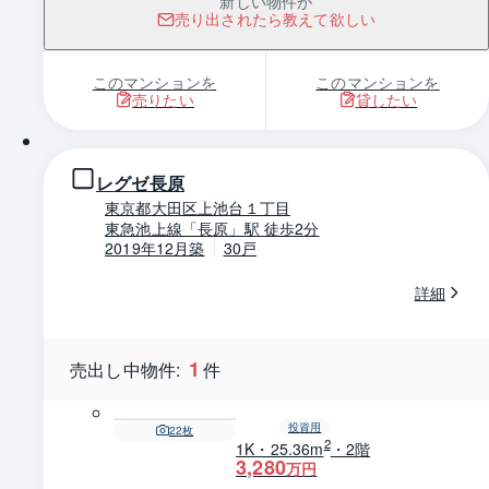
新しい物件が
売り出されたら教えて欲しい
このマンションを
このマンションを
売りたい
貸したい
1 / 0
レグゼ長原
東京都大田区上池台１丁目
東急池上線「長原」駅 徒歩2分
2019年12月築
30戸
詳細
1
売出し中物件:
件
投資用
22
枚
2
1K・25.36m
・2階
3,280
万円