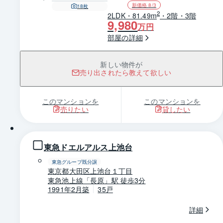
新価格 8/3
18
枚
2
2LDK・81.49m
・2階・3階
9,980
万円
部屋の詳細
新しい物件が
売り出されたら教えて欲しい
このマンションを
このマンションを
売りたい
貸したい
1 / 0
東急ドエルアルス上池台
東急グループ既分譲
東京都大田区上池台１丁目
東急池上線「長原」駅 徒歩3分
1991年2月築
35戸
詳細