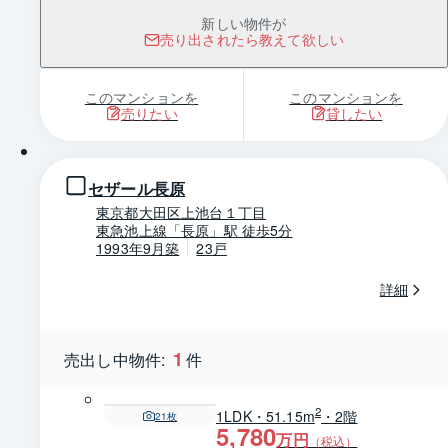
新しい物件が
売り出されたら教えて欲しい
このマンションを
このマンションを
売りたい
貸したい
1 / 0
セザール長原
東京都大田区上池台１丁目
東急池上線「長原」駅 徒歩5分
1993年9月築
23戸
詳細
1
売出し中物件:
件
2
1LDK・51.15m
・2階
21
枚
5,780
万円
（税込）