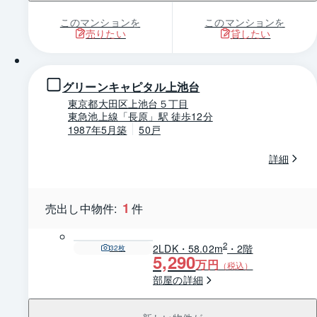
このマンションを
このマンションを
売りたい
貸したい
1 / 0
グリーンキャピタル上池台
東京都大田区上池台５丁目
東急池上線「長原」駅 徒歩12分
1987年5月築
50戸
詳細
1
売出し中物件:
件
2
2LDK・58.02m
・2階
32
枚
5,290
万円
（税込）
部屋の詳細