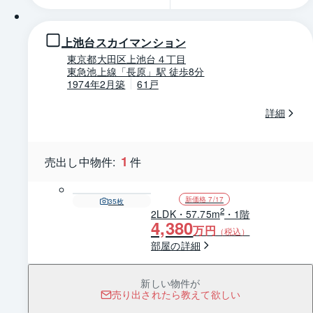
上池台スカイマンション
東京都大田区上池台４丁目
東急池上線「長原」駅 徒歩8分
1974年2月築
61戸
詳細
1
売出し中物件:
件
新価格 7/17
35
枚
2
2LDK・57.75m
・1階
4,380
万円
（税込）
部屋の詳細
新しい物件が
売り出されたら教えて欲しい