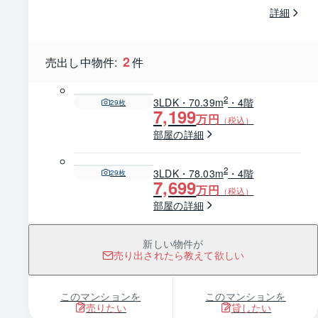
詳細
2
売出し中物件:
件
2
3LDK・70.39m
・4階
29
枚
7,199
万円
（税込）
部屋の詳細
2
3LDK・78.03m
・4階
29
枚
7,699
万円
（税込）
部屋の詳細
新しい物件が
売り出されたら教えて欲しい
このマンションを
このマンションを
売りたい
貸したい
1 / 0