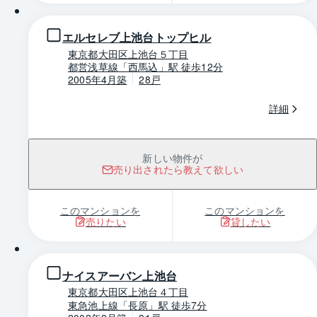
エルセレブ上池台トップヒル
東京都大田区上池台５丁目
都営浅草線「西馬込」駅 徒歩12分
2005年4月築
28戸
詳細
新しい物件が
売り出されたら教えて欲しい
このマンションを
このマンションを
売りたい
貸したい
1 / 0
ナイスアーバン上池台
東京都大田区上池台４丁目
東急池上線「長原」駅 徒歩7分