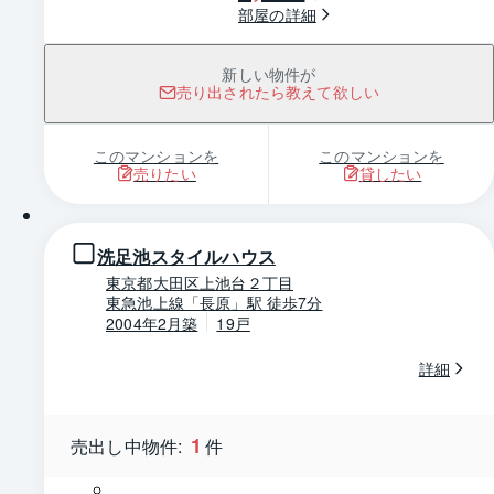
部屋の詳細
新しい物件が
売り出されたら教えて欲しい
このマンションを
このマンションを
売りたい
貸したい
1 / 0
洗足池スタイルハウス
東京都大田区上池台２丁目
東急池上線「長原」駅 徒歩7分
2004年2月築
19戸
詳細
1
売出し中物件:
件