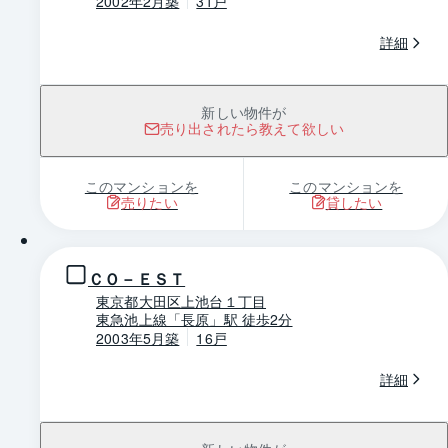
2002年2月築
31戸
詳細
新しい物件が
売り出されたら教えて欲しい
このマンションを
このマンションを
売りたい
貸したい
1 / 0
ＣＯ－ＥＳＴ
東京都大田区上池台１丁目
東急池上線「長原」駅 徒歩2分
2003年5月築
16戸
詳細