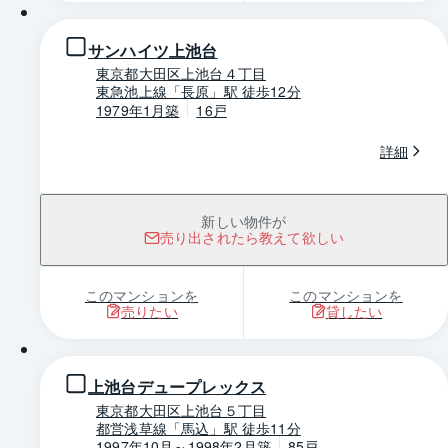
サンハイツ上池台
東京都大田区上池台４丁目
東急池上線「長原」駅 徒歩12分
1979年1月築
16戸
詳細
新しい物件が
売り出されたら教えて欲しい
このマンションを
このマンションを
売りたい
貸したい
1 / 0
上池台デュープレックス
東京都大田区上池台５丁目
都営浅草線「馬込」駅 徒歩11分
1997年10月～1998年2月築
85戸