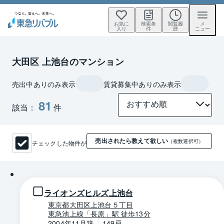
お気に
検索条
閲覧履
メ
入り
件
歴
ニュー
大田区 上池台のマンション
売出中ありのみ表示
賃貸募集中ありのみ表示
81
該当：
件
売出されたら教えて欲しい
チェックした物件が
（複数選択可）
1 / 0
ライオンズヒルズ上池台
東京都大田区上池台５丁目
東急池上線「長原」駅 徒歩13分
2004年11月築
149戸