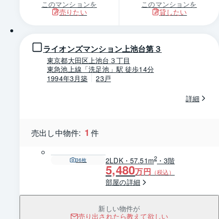
このマンションを
このマンションを
売りたい
貸したい
1 / 0
ライオンズマンション上池台第３
東京都大田区上池台３丁目
東急池上線「洗足池」駅 徒歩14分
1994年3月築
23戸
詳細
1
売出し中物件:
件
2
2LDK・57.51m
・3階
36
枚
5,480
万円
（税込）
部屋の詳細
新しい物件が
売り出されたら教えて欲しい