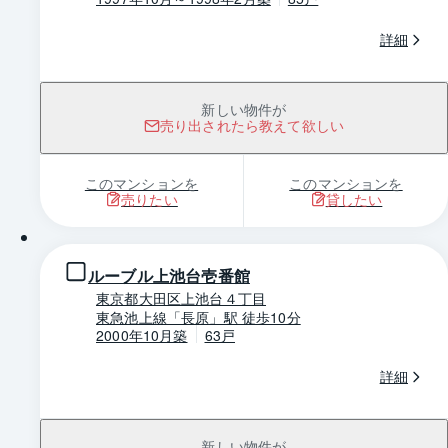
詳細
新しい物件が
売り出されたら教えて欲しい
このマンションを
このマンションを
売りたい
貸したい
1 / 0
ルーブル上池台壱番館
東京都大田区上池台４丁目
東急池上線「長原」駅 徒歩10分
2000年10月築
63戸
詳細
新しい物件が