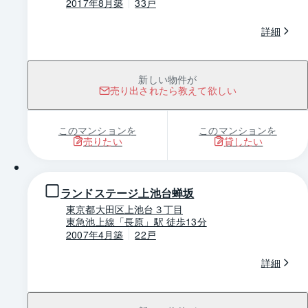
2017年8月築
33戸
詳細
新しい物件が
売り出されたら教えて欲しい
このマンションを
このマンションを
売りたい
貸したい
1 / 0
ランドステージ上池台蝉坂
東京都大田区上池台３丁目
東急池上線「長原」駅 徒歩13分
2007年4月築
22戸
詳細