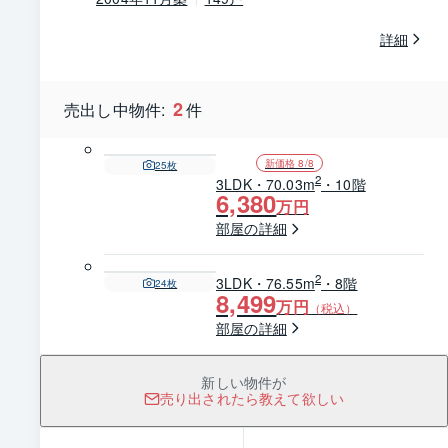
詳細
2
売出し中物件:
件
新価格 8/8
25
枚
2
3LDK・70.03m
・10階
6,380
万円
部屋の詳細
2
3LDK・76.55m
・8階
24
枚
8,499
万円
（税込）
部屋の詳細
新しい物件が
売り出されたら教えて欲しい