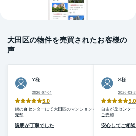
大田区の物件を売買されたお客様の
声
Y
様
S
様
2026-07-04
2026-03-2
5.0
5.
旗の台
センター
にて
大田区
の
マンション
を
ご
自由が丘
センター
売却
ご売却
説明が丁寧でした
安心してご相談