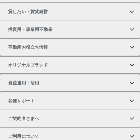
貸したい・賃貸経営
新築・分譲マンションの購入
マンションの売却・査定
借りたいTOP
投資用・事業用不動産
中古マンションの購入
一戸建ての売却・査定
物件を借りる
貸したいTOP
不動産お役立ち情報
一戸建ての購入
土地の売却・査定
オフィス・店舗の賃貸
無料賃料査定
投資用・事業用不動産TOP
オリジナルブランド
新築一戸建ての購入
スピードAI査定
借りるときの流れ
マンション賃料データ
投資用不動産
不動産お役立ち情報
資産運用・活用
中古一戸建ての購入
不動産売却について
借りるガイド
賃貸管理プラン
事業用不動産
不動産AIアドバイザー Tellus Talk
当社売主リノベーションマンション
各種サポート
一棟リノベーションマンション L`GENTE（ルジェン
土地の購入
不動産査定について
リロケーションについて
マンション投資
マンションライブラリー
等価交換事業
テ）
ご契約者さまへ
不動産購入の流れ
売却サービス
貸すときの流れ
投資用マンション
人気マンションランキング
区分リノベーションマンション Lideas（リディアス）
不動産M&A
シニア向けサポート
ご利用について
投資用一棟レジデンスWELL SQUARE（ウェルスクエ