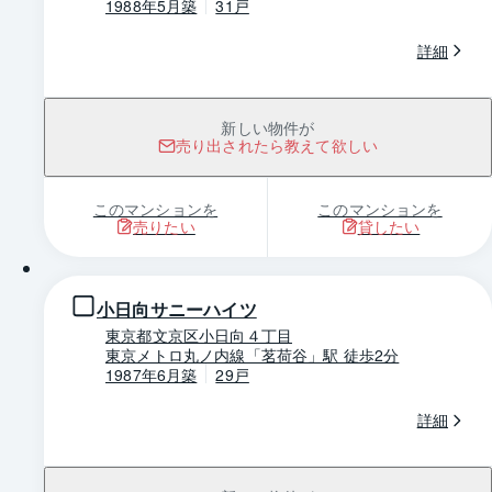
1988年5月築
31戸
詳細
新しい物件が
売り出されたら教えて欲しい
このマンションを
このマンションを
売りたい
貸したい
1 / 0
小日向サニーハイツ
東京都文京区小日向４丁目
東京メトロ丸ノ内線「茗荷谷」駅 徒歩2分
1987年6月築
29戸
詳細