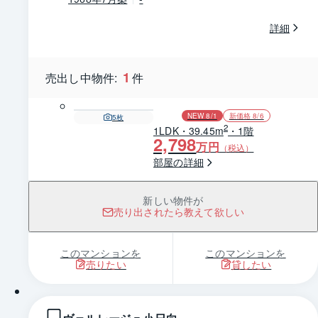
詳細
1
売出し中物件:
件
NEW 8/1
新価格 8/6
5
枚
2
1LDK・39.45m
・1階
2,798
万円
（税込）
部屋の詳細
新しい物件が
売り出されたら教えて欲しい
このマンションを
このマンションを
売りたい
貸したい
1 / 0