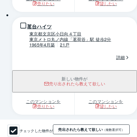
売りたい
貸したい
1 / 0
茗台ハイツ
東京都文京区小日向４丁目
東京メトロ丸ノ内線「茗荷谷」駅 徒歩2分
1965年4月築
21戸
詳細
新しい物件が
売り出されたら教えて欲しい
このマンションを
このマンションを
売りたい
貸したい
売出されたら教えて欲しい
チェックした物件が
（複数選択可）