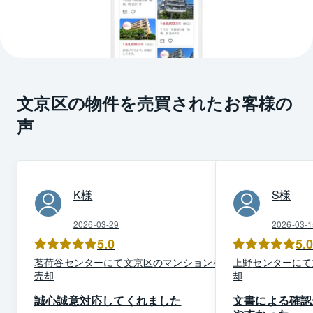
文京区の物件を売買されたお客様の
声
K
様
S
様
2026-03-29
2026-03-1
5.0
5.
茗荷谷
センター
にて
文京区
の
マンション
を
ご
上野
センター
にて
売却
却
誠心誠意対応してくれました
文書による確認