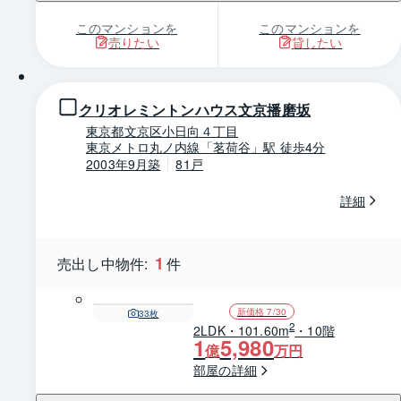
このマンションを
このマンションを
売りたい
貸したい
1 / 0
クリオレミントンハウス文京播磨坂
東京都文京区小日向４丁目
東京メトロ丸ノ内線「茗荷谷」駅 徒歩4分
2003年9月築
81戸
詳細
1
売出し中物件:
件
新価格 7/30
33
枚
2
2LDK・101.60m
・10階
1
5,980
億
万円
部屋の詳細