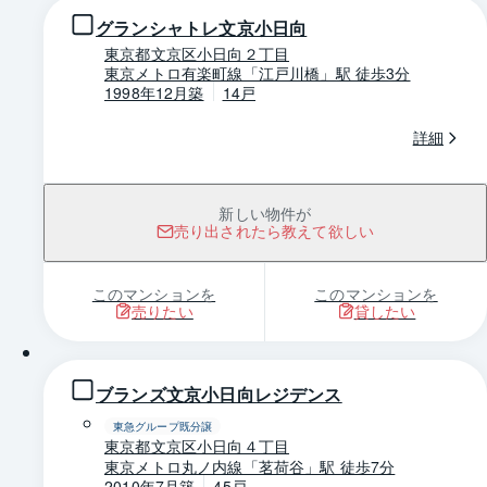
グランシャトレ文京小日向
東京都文京区小日向２丁目
東京メトロ有楽町線「江戸川橋」駅 徒歩3分
1998年12月築
14戸
詳細
新しい物件が
売り出されたら教えて欲しい
このマンションを
このマンションを
売りたい
貸したい
1 / 0
ブランズ文京小日向レジデンス
東急グループ既分譲
東京都文京区小日向４丁目
東京メトロ丸ノ内線「茗荷谷」駅 徒歩7分
2010年7月築
45戸