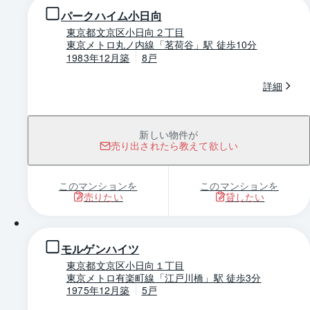
パークハイム小日向
東京都文京区小日向２丁目
東京メトロ丸ノ内線「茗荷谷」駅 徒歩10分
1983年12月築
8戸
詳細
新しい物件が
売り出されたら教えて欲しい
このマンションを
このマンションを
売りたい
貸したい
1 / 0
モルゲンハイツ
東京都文京区小日向１丁目
東京メトロ有楽町線「江戸川橋」駅 徒歩3分
1975年12月築
5戸