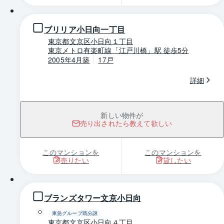
ブリリア小日向一丁目
東京都文京区小日向１丁目
東京メトロ有楽町線「江戸川橋」駅 徒歩5分
2005年4月築
17戸
詳細
新しい物件が
売り出されたら教えて欲しい
このマンションを
このマンションを
売りたい
貸したい
1 / 0
ブランズタワー文京小日向
東急グループ既分譲
東京都文京区小日向４丁目