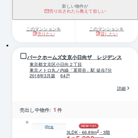
新しい物件が
売り出されたら教えて欲しい
このマンションを
このマンションを
売りたい
貸したい
1 / 0
パークホームズ文京小日向ザ レジデンス
東京都文京区小日向２丁目
東京メトロ丸ノ内線「茗荷谷」駅 徒歩7分
2018年3月築
64戸
詳細
1
売出し中物件:
件
NEW 7/27
7
枚
2
3LDK・66.89m
・3階