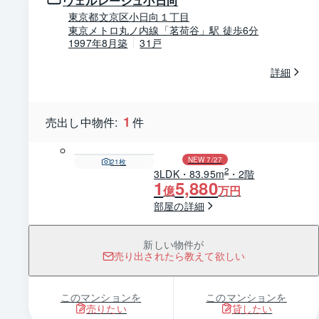
ヴェルレージュ小日向
東京都文京区小日向１丁目
東京メトロ丸ノ内線「茗荷谷」駅 徒歩6分
1997年8月築
31戸
詳細
1
売出し中物件:
件
NEW 7/27
21
枚
2
3LDK・83.95m
・2階
1
5,880
億
万円
部屋の詳細
新しい物件が
売り出されたら教えて欲しい
このマンションを
このマンションを
売りたい
貸したい
1 / 0