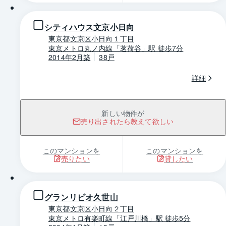
シティハウス文京小日向
東京都文京区小日向１丁目
東京メトロ丸ノ内線「茗荷谷」駅 徒歩7分
2014年2月築
38戸
詳細
新しい物件が
売り出されたら教えて欲しい
このマンションを
このマンションを
売りたい
貸したい
1 / 0
グランリビオ久世山
東京都文京区小日向２丁目
東京メトロ有楽町線「江戸川橋」駅 徒歩5分