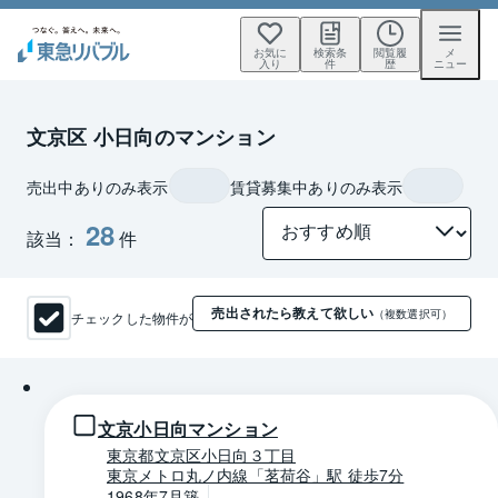
お気に
検索条
閲覧履
メ
入り
件
歴
ニュー
文京区 小日向のマンション
売出中ありのみ表示
賃貸募集中ありのみ表示
28
該当：
件
売出されたら教えて欲しい
チェックした物件が
（複数選択可）
1 / 0
文京小日向マンション
東京都文京区小日向３丁目
東京メトロ丸ノ内線「茗荷谷」駅 徒歩7分
1968年7月築
-