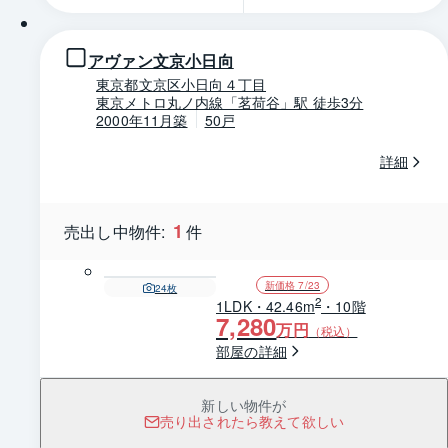
アヴァン文京小日向
東京都文京区小日向４丁目
東京メトロ丸ノ内線「茗荷谷」駅 徒歩3分
2000年11月築
50戸
詳細
1
売出し中物件:
件
新価格 7/23
24
枚
2
1LDK・42.46m
・10階
7,280
万円
（税込）
部屋の詳細
新しい物件が
売り出されたら教えて欲しい