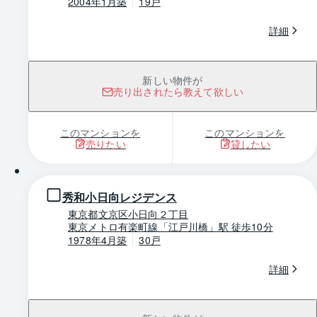
2004年1月築
19戸
詳細
新しい物件が
売り出されたら教えて欲しい
このマンションを
このマンションを
売りたい
貸したい
1 / 0
秀和小日向レジデンス
東京都文京区小日向２丁目
東京メトロ有楽町線「江戸川橋」駅 徒歩10分
1978年4月築
30戸
詳細