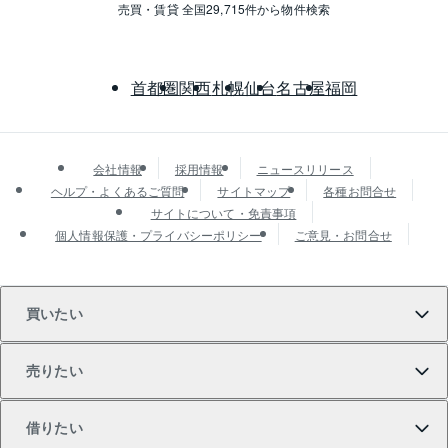
売買・賃貸 全国29,715件から物件検索
首都圏
関西
札幌
仙台
名古屋
福岡
会社情報
採用情報
ニュースリリース
ヘルプ・よくあるご質問
サイトマップ
各種お問合せ
サイトについて・免責事項
個人情報保護・プライバシーポリシー
ご意見・お問合せ
買いたい
売りたい
買いたいTOP
借りたい
マンションの購入
売りたいTOP