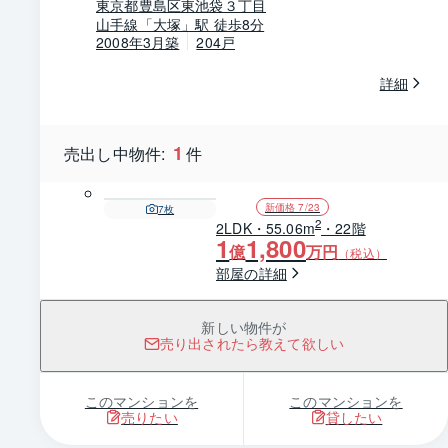
東京都豊島区東池袋３丁目
山手線「大塚」駅 徒歩8分
2008年3月築
204戸
詳細
1
売出し中物件:
件
新価格 7/23
7
枚
2
2LDK・55.06m
・22階
1
1,800
億
万円
（税込）
部屋の詳細
新しい物件が
売り出されたら教えて欲しい
このマンションを
このマンションを
売りたい
貸したい
1 / 0