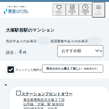
お気に
検索条
閲覧履
メ
入り
件
歴
ニュー
大塚駅前駅のマンション
売出中ありのみ表示
賃貸募集中ありのみ表示
4
該当：
件
売出されたら教えて欲しい
チェックした物件が
（複数選択可）
1 / 0
ステーションフロントタワー
東京都豊島区北大塚２丁目
山手線「大塚」駅 徒歩3分
2000年8月築
224戸