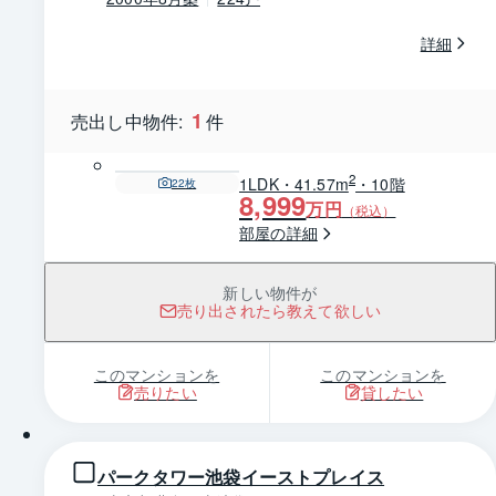
詳細
1
売出し中物件:
件
2
1LDK・41.57m
・10階
22
枚
8,999
万円
（税込）
部屋の詳細
新しい物件が
売り出されたら教えて欲しい
このマンションを
このマンションを
売りたい
貸したい
1 / 0
パークタワー池袋イーストプレイス