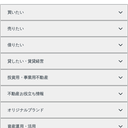
買いたい
売りたい
買いたいTOP
借りたい
マンションの購入
売りたいTOP
貸したい・賃貸経営
新築・分譲マンションの購入
マンションの売却・査定
借りたいTOP
投資用・事業用不動産
中古マンションの購入
一戸建ての売却・査定
物件を借りる
貸したいTOP
不動産お役立ち情報
一戸建ての購入
土地の売却・査定
オフィス・店舗の賃貸
無料賃料査定
投資用・事業用不動産TOP
オリジナルブランド
新築一戸建ての購入
スピードAI査定
借りるときの流れ
マンション賃料データ
投資用不動産
不動産お役立ち情報
資産運用・活用