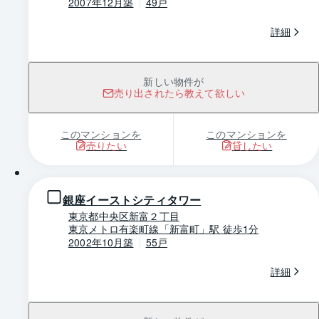
2007年12月築
49戸
詳細
新しい物件が
売り出されたら教えて欲しい
このマンションを
このマンションを
売りたい
貸したい
1 / 0
銀座イーストシティタワー
東京都中央区新富２丁目
東京メトロ有楽町線「新富町」駅 徒歩1分
2002年10月築
55戸
詳細