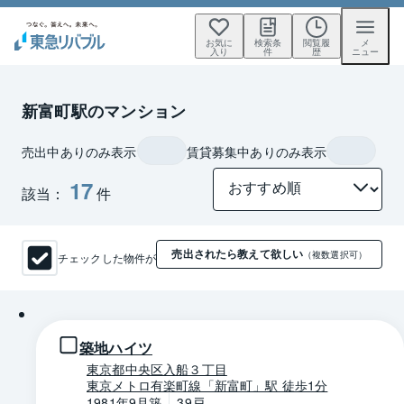
お気に
検索条
閲覧履
メ
入り
件
歴
ニュー
新富町駅のマンション
売出中ありのみ表示
賃貸募集中ありのみ表示
17
該当：
件
売出されたら教えて欲しい
チェックした物件が
（複数選択可）
1 / 0
築地ハイツ
東京都中央区入船３丁目
東京メトロ有楽町線「新富町」駅 徒歩1分
1981年9月築
39戸