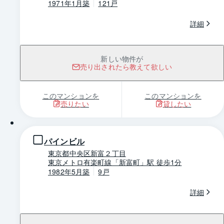
1971年1月築
121戸
詳細
新しい物件が
売り出されたら教えて欲しい
このマンションを
このマンションを
売りたい
貸したい
1 / 0
パインビル
東京都中央区新富２丁目
東京メトロ有楽町線「新富町」駅 徒歩1分
1982年5月築
9戸
詳細