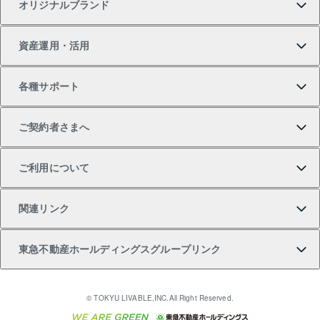
オリジナルブランド
新築一戸建ての購入
スピードAI査定
借りるときの流れ
マンション賃料データ
投資用不動産
不動産お役立ち情報
資産運用・活用
中古一戸建ての購入
不動産売却について
借りるガイド
賃貸管理プラン
事業用不動産
不動産AIアドバイザー Tellus Talk
当社売主リノベーションマンション
各種サポート
一棟リノベーションマンション L`GENTE（ルジェン
土地の購入
不動産査定について
リロケーションについて
マンション投資
マンションライブラリー
等価交換事業
テ）
ご契約者さまへ
不動産購入の流れ
売却サービス
貸すときの流れ
投資用マンション
人気マンションランキング
区分リノベーションマンション Lideas（リディアス）
不動産M&A
シニア向けサポート
ご利用について
投資用一棟レジデンスWELL SQUARE（ウェルスクエ
注目キーワード物件特集
不動産売却の流れ
貸すガイド
マンション一棟
暮らしに役立つ不動産メディア 「Lnote」
アセットマネジメント・出資
相続サポート
ご契約者さまサポートメニュー
ア）
関連リンク
購入ガイド
不動産買換えの流れ
アパート経営
不動産相場・不動産価格情報
不動産小口投資 LEGACIA（レガシア）
リフォームサポート
ご紹介・再契約特典
本人確認に関するお客様へのお願い
東急不動産ホールディングスグループリンク
売却ガイド
アパート投資用物件
不動産売却FAQ
入居者様専用-各種ご案内（賃貸）
金融商品取引について
すまいValue
多言語対応
English
繁体中文
簡体中文
これからご結婚される方に東急百貨店のブライダルク
© TOKYU LIVABLE,INC.All Right Reserved.
収益物件
不動産コラム・ニュース
東急こすもす会「こすもすWeb」
東急リバブル ソーシャルメディアポリシー
東急不動産
ラブ