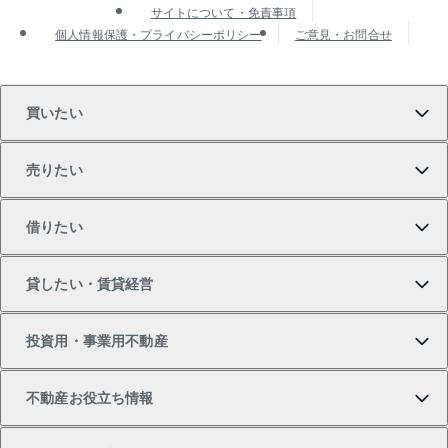
サイトについて・免責事項
個人情報保護・プライバシーポリシー
ご意見・お問合せ
買いたい
売りたい
買いたいTOP
借りたい
マンションの購入
売りたいTOP
貸したい・賃貸経営
新築・分譲マンションの購入
マンションの売却・査定
借りたいTOP
投資用・事業用不動産
中古マンションの購入
一戸建ての売却・査定
物件を借りる
貸したいTOP
不動産お役立ち情報
一戸建ての購入
土地の売却・査定
オフィス・店舗の賃貸
無料賃料査定
投資用・事業用不動産TOP