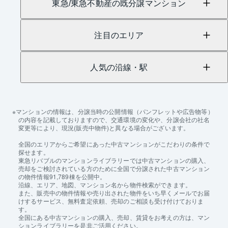
東急/東急不動産の既分譲マンション
注目のエリア
人気の沿線・駅
マンションの情報は、分譲当時の公開情報（パンフレットや広告物等）
の内容を記載しておりますので、交通環境の変化や、分譲会社の社名
変更等により、現況(販売中物件)と異なる場合がございます。
全国のエリアからご希望にあった中古マンションがこだわりの条件で
探せます。
東急リバブルのマンションライブラリーでは中古マンションの購入、
売却をご検討されている方のために全国で分譲された中古マンション
の物件情報91,789棟を公開中。
沿線、エリア、地図、マンション名から物件検索ができます。
また、販売中の物件情報や売り出された物件をいち早くメールでお届
けするサービス、無料査定依頼、売却のご相談も受け付けておりま
す。
全国にある中古マンションの購入、売却、賃貸をお考えの方は、マン
ションライブラリーを是非ご活用ください。