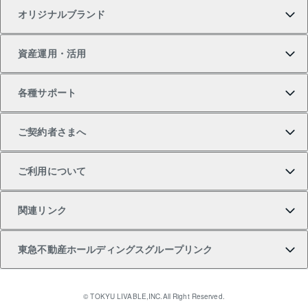
オリジナルブランド
新築一戸建ての購入
スピードAI査定
借りるときの流れ
マンション賃料データ
投資用不動産
不動産お役立ち情報
資産運用・活用
中古一戸建ての購入
不動産売却について
借りるガイド
賃貸管理プラン
事業用不動産
不動産AIアドバイザー Tellus Talk
当社売主リノベーションマンション
各種サポート
一棟リノベーションマンション L`GENTE（ルジェン
土地の購入
不動産査定について
リロケーションについて
マンション投資
マンションライブラリー
等価交換事業
テ）
ご契約者さまへ
不動産購入の流れ
売却サービス
貸すときの流れ
投資用マンション
人気マンションランキング
区分リノベーションマンション Lideas（リディアス）
不動産M&A
シニア向けサポート
ご利用について
投資用一棟レジデンスWELL SQUARE（ウェルスクエ
注目キーワード物件特集
不動産売却の流れ
貸すガイド
マンション一棟
暮らしに役立つ不動産メディア 「Lnote」
アセットマネジメント・出資
相続サポート
ご契約者さまサポートメニュー
ア）
関連リンク
購入ガイド
不動産買換えの流れ
アパート経営
不動産相場・不動産価格情報
不動産小口投資 LEGACIA（レガシア）
リフォームサポート
ご紹介・再契約特典
本人確認に関するお客様へのお願い
東急不動産ホールディングスグループリンク
売却ガイド
アパート投資用物件
不動産売却FAQ
入居者様専用-各種ご案内（賃貸）
金融商品取引について
すまいValue
多言語対応
English
繁体中文
簡体中文
これからご結婚される方に東急百貨店のブライダルク
© TOKYU LIVABLE,INC.All Right Reserved.
収益物件
不動産コラム・ニュース
東急こすもす会「こすもすWeb」
東急リバブル ソーシャルメディアポリシー
東急不動産
ラブ