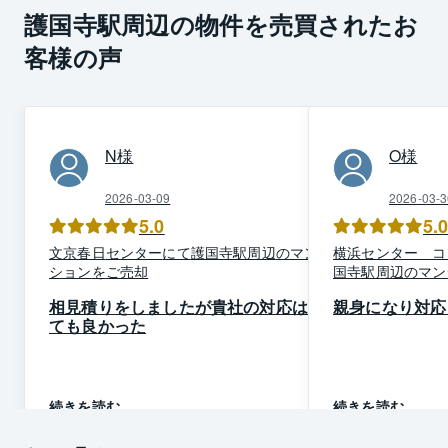
護国寺駅周辺の物件を売買されたお
客様の声
N
様
O
様
2026-03-09
2026-03-3
5.0
5.
文京春日
センター
にて
護国寺駅周辺
の
マン
横浜センター コ
ション
を
ご売却
国寺駅周辺
の
マン
相見積りをしましたが貴社の対応はと
親身になり対応
ても良かった
続きを読む
続きを読む