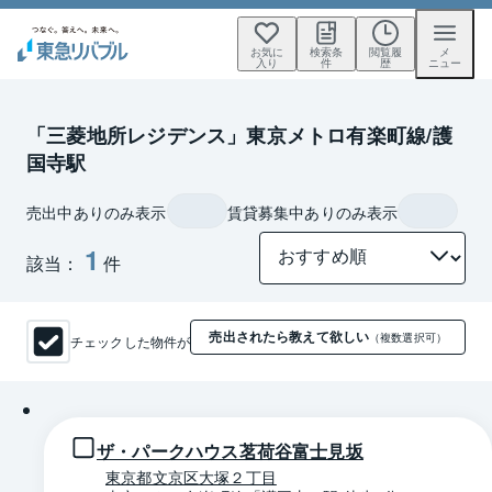
お気に
検索条
閲覧履
メ
入り
件
歴
ニュー
「三菱地所レジデンス」東京メトロ有楽町線/護
国寺駅
売出中ありのみ表示
賃貸募集中ありのみ表示
1
該当：
件
売出されたら教えて欲しい
チェックした物件が
（複数選択可）
1 / 0
ザ・パークハウス茗荷谷富士見坂
東京都文京区大塚２丁目