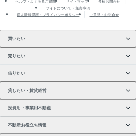
ヘルプ・よくあるご質問
サイトマップ
各種お問合せ
サイトについて・免責事項
個人情報保護・プライバシーポリシー
ご意見・お問合せ
買いたい
売りたい
買いたいTOP
借りたい
マンションの購入
売りたいTOP
貸したい・賃貸経営
新築・分譲マンションの購入
マンションの売却・査定
借りたいTOP
投資用・事業用不動産
中古マンションの購入
一戸建ての売却・査定
物件を借りる
貸したいTOP
不動産お役立ち情報
一戸建ての購入
土地の売却・査定
オフィス・店舗の賃貸
無料賃料査定
投資用・事業用不動産TOP