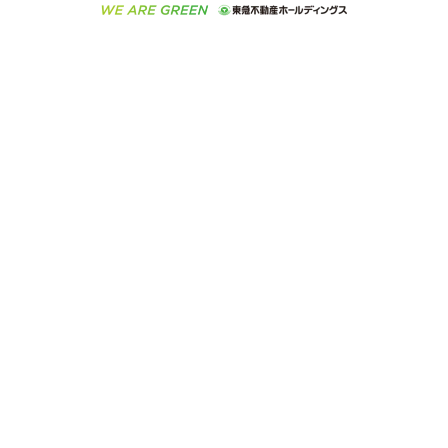
ご意見・お問い合わせ（金融商品取引専用の相談・お
人材サービスのご用命は 東急リバブルスタッフ株式会
ビル購入（ビル一棟）
不動産用語集
東急コミュニティー
問い合わせ窓口）
社まで
投資用不動産の売却査定
不動産なんでもネット相談室
保険募集におけるプライバシー・ポリシー
東北の逸品を贈ります 東北すぐれものセレクション
東急リバブル
ダイレクトメール（郵送物）・Eメールなどの送付停
事業用不動産の売却査定
住まいの税金
民泊の開業・運営のご相談は「ReINN株式会社」まで
東急住宅リース
止について
海外不動産
物件一括検索（購入＆賃貸）
宅地建物取引業者の皆様へ
学生情報センター（ナジック）
グループの一覧をもっと見る