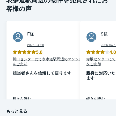
客様の声
F
様
S
様
2026-04-20
2026-04-1
5.0
4.
川口
センター
にて
表参道駅周辺
の
マンション
赤坂
センター
にて
を
ご売却
を
ご売却
担当者さんを信頼して居ります
親身に対応いた
ます
続きを読む
続きを読む
もっと見る