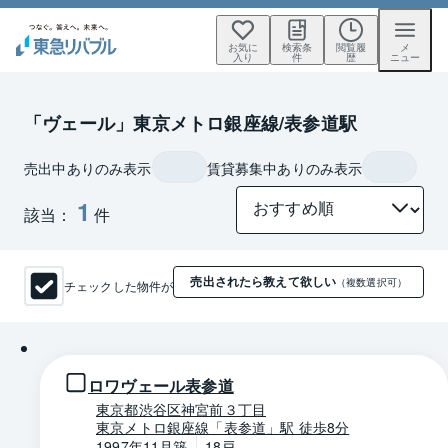
お気に
検索条
閲覧履
メ
入り
件
歴
ニュー
「ヴェール」東京メトロ銀座線/表参道駅
売出中ありのみ表示
賃貸募集中ありのみ表示
1
該当：
件
売出されたら教えて欲しい
チェックした物件が
（複数選択可）
1 / 0
ロワヴェール表参道
東京都渋谷区神宮前３丁目
東京メトロ銀座線「表参道」駅 徒歩8分
1997年11月築
18戸