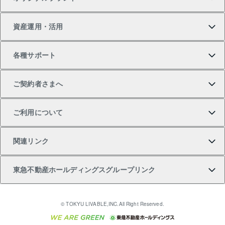
新築一戸建ての購入
スピードAI査定
借りるときの流れ
マンション賃料データ
投資用不動産
不動産お役立ち情報
資産運用・活用
中古一戸建ての購入
不動産売却について
借りるガイド
賃貸管理プラン
事業用不動産
不動産AIアドバイザー Tellus Talk
当社売主リノベーションマンション
各種サポート
一棟リノベーションマンション L`GENTE（ルジェン
土地の購入
不動産査定について
リロケーションについて
マンション投資
マンションライブラリー
等価交換事業
テ）
ご契約者さまへ
不動産購入の流れ
売却サービス
貸すときの流れ
投資用マンション
人気マンションランキング
区分リノベーションマンション Lideas（リディアス）
不動産M&A
シニア向けサポート
ご利用について
投資用一棟レジデンスWELL SQUARE（ウェルスクエ
注目キーワード物件特集
不動産売却の流れ
貸すガイド
マンション一棟
暮らしに役立つ不動産メディア 「Lnote」
アセットマネジメント・出資
相続サポート
ご契約者さまサポートメニュー
ア）
関連リンク
購入ガイド
不動産買換えの流れ
アパート経営
不動産相場・不動産価格情報
不動産小口投資 LEGACIA（レガシア）
リフォームサポート
ご紹介・再契約特典
本人確認に関するお客様へのお願い
東急不動産ホールディングスグループリンク
売却ガイド
アパート投資用物件
不動産売却FAQ
入居者様専用-各種ご案内（賃貸）
金融商品取引について
すまいValue
多言語対応
English
繁体中文
簡体中文
これからご結婚される方に東急百貨店のブライダルク
© TOKYU LIVABLE,INC.All Right Reserved.
収益物件
不動産コラム・ニュース
東急こすもす会「こすもすWeb」
東急リバブル ソーシャルメディアポリシー
東急不動産
ラブ