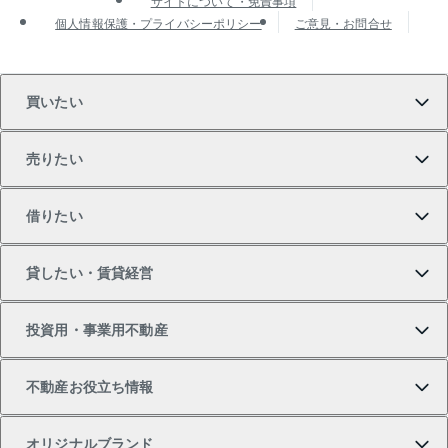
サイトについて・免責事項
個人情報保護・プライバシーポリシー
ご意見・お問合せ
買いたい
売りたい
買いたいTOP
借りたい
マンションの購入
売りたいTOP
貸したい・賃貸経営
新築・分譲マンションの購入
マンションの売却・査定
借りたいTOP
投資用・事業用不動産
中古マンションの購入
一戸建ての売却・査定
物件を借りる
貸したいTOP
不動産お役立ち情報
一戸建ての購入
土地の売却・査定
オフィス・店舗の賃貸
無料賃料査定
投資用・事業用不動産TOP
オリジナルブランド