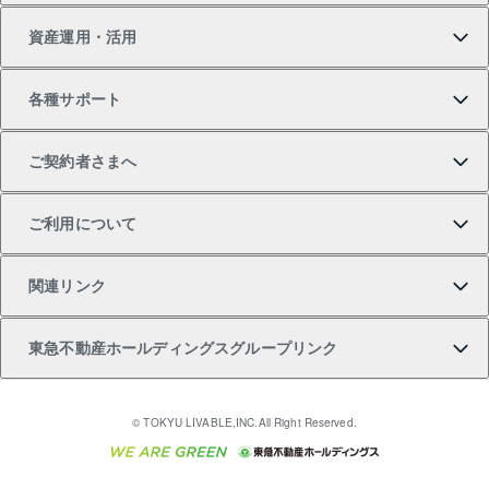
資産運用・活用
中古一戸建ての購入
不動産売却について
借りるガイド
賃貸管理プラン
事業用不動産
不動産AIアドバイザー Tellus Talk
当社売主リノベーションマンション
各種サポート
一棟リノベーションマンション L`GENTE（ルジェン
土地の購入
不動産査定について
リロケーションについて
マンション投資
マンションライブラリー
等価交換事業
テ）
ご契約者さまへ
不動産購入の流れ
売却サービス
貸すときの流れ
投資用マンション
人気マンションランキング
区分リノベーションマンション Lideas（リディアス）
不動産M&A
シニア向けサポート
ご利用について
投資用一棟レジデンスWELL SQUARE（ウェルスクエ
注目キーワード物件特集
不動産売却の流れ
貸すガイド
マンション一棟
暮らしに役立つ不動産メディア 「Lnote」
アセットマネジメント・出資
相続サポート
ご契約者さまサポートメニュー
ア）
関連リンク
購入ガイド
不動産買換えの流れ
アパート経営
不動産相場・不動産価格情報
不動産小口投資 LEGACIA（レガシア）
リフォームサポート
ご紹介・再契約特典
本人確認に関するお客様へのお願い
東急不動産ホールディングスグループリンク
売却ガイド
アパート投資用物件
不動産売却FAQ
入居者様専用-各種ご案内（賃貸）
金融商品取引について
すまいValue
多言語対応
English
繁体中文
簡体中文
これからご結婚される方に東急百貨店のブライダルク
© TOKYU LIVABLE,INC.All Right Reserved.
収益物件
不動産コラム・ニュース
東急こすもす会「こすもすWeb」
東急リバブル ソーシャルメディアポリシー
東急不動産
ラブ
ご意見・お問い合わせ（金融商品取引専用の相談・お
人材サービスのご用命は 東急リバブルスタッフ株式会
ビル購入（ビル一棟）
不動産用語集
東急コミュニティー