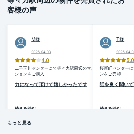
客様の声
M
様
T
様
2026-04-03
2026-04-0
4.0
5.
二子玉川
センター
にて
等々力駅周辺
の
マン
桜新町
センター
に
ション
を
ご購入
ン
を
ご売却
力になって頂けて嬉しかったです
話を良く聞いて
続きを読む
続きを読む
もっと見る