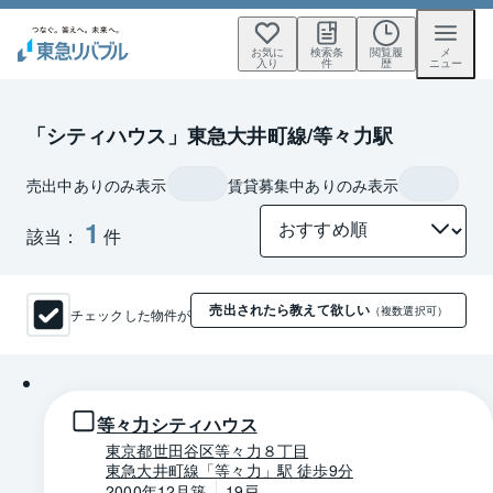
お気に
検索条
閲覧履
メ
入り
件
歴
ニュー
「シティハウス」東急大井町線/等々力駅
売出中ありのみ表示
賃貸募集中ありのみ表示
1
該当：
件
売出されたら教えて欲しい
チェックした物件が
（複数選択可）
1 / 0
等々力シティハウス
東京都世田谷区等々力８丁目
東急大井町線「等々力」駅 徒歩9分
2000年12月築
19戸