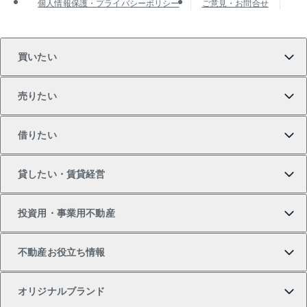
個人情報保護・プライバシーポリシー
ご意見・お問合せ
買いたい
売りたい
買いたいTOP
借りたい
マンションの購入
売りたいTOP
貸したい・賃貸経営
新築・分譲マンションの購入
マンションの売却・査定
借りたいTOP
投資用・事業用不動産
中古マンションの購入
一戸建ての売却・査定
物件を借りる
貸したいTOP
不動産お役立ち情報
一戸建ての購入
土地の売却・査定
オフィス・店舗の賃貸
無料賃料査定
投資用・事業用不動産TOP
オリジナルブランド
新築一戸建ての購入
スピードAI査定
借りるときの流れ
マンション賃料データ
投資用不動産
不動産お役立ち情報