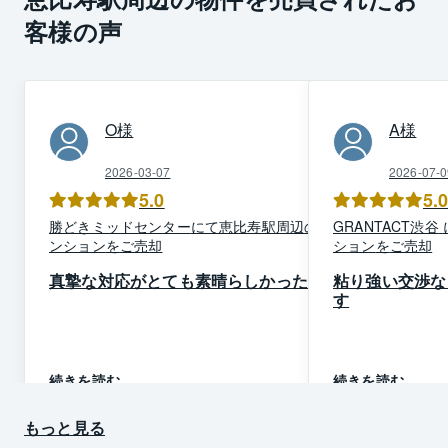
客様の声
O
様
A
様
2026-03-07
2026-07-0
5.0
5.
勝どきミッド
センター
にて
恵比寿駅周辺
の
マ
GRANTACT渋谷
ンション
を
ご売却
ション
を
ご売却
真摯な対応がとても素晴らしかった
粘り強い交渉な
す
続きを読む
続きを読む
もっと見る