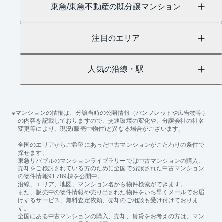
東急/東急不動産の既分譲マンション
注目のエリア
人気の沿線・駅
マンションの情報は、分譲当時の公開情報（パンフレットや広告物等）
の内容を記載しておりますので、交通環境の変化や、分譲会社の社名
変更等により、現況(販売中物件)と異なる場合がございます。
全国のエリアからご希望にあった中古マンションがこだわりの条件で
探せます。
東急リバブルのマンションライブラリーでは中古マンションの購入、
売却をご検討されている方のために全国で分譲された中古マンション
の物件情報91,789棟を公開中。
沿線、エリア、地図、マンション名から物件検索ができます。
また、販売中の物件情報や売り出された物件をいち早くメールでお届
けするサービス、無料査定依頼、売却のご相談も受け付けておりま
す。
全国にある中古マンションの購入、売却、賃貸をお考えの方は、マン