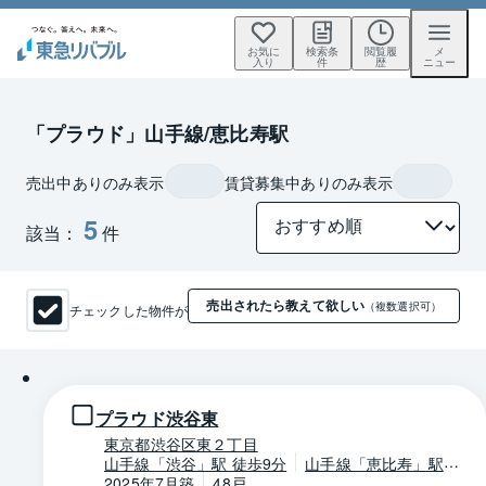
お気に
検索条
閲覧履
メ
入り
件
歴
ニュー
「プラウド」山手線/恵比寿駅
売出中ありのみ表示
賃貸募集中ありのみ表示
5
該当：
件
売出されたら教えて欲しい
チェックした物件が
（複数選択可）
1 / 0
プラウド渋谷東
東京都渋谷区東２丁目
山手線「渋谷」駅 徒歩9分
山手線「恵比寿」駅 
徒歩9分
2025年7月築
48戸