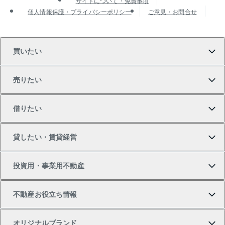
サイトについて・免責事項
個人情報保護・プライバシーポリシー
ご意見・お問合せ
買いたい
売りたい
買いたいTOP
借りたい
マンションの購入
売りたいTOP
貸したい・賃貸経営
新築・分譲マンションの購入
マンションの売却・査定
借りたいTOP
投資用・事業用不動産
中古マンションの購入
一戸建ての売却・査定
物件を借りる
貸したいTOP
不動産お役立ち情報
一戸建ての購入
土地の売却・査定
オフィス・店舗の賃貸
無料賃料査定
投資用・事業用不動産TOP
オリジナルブランド