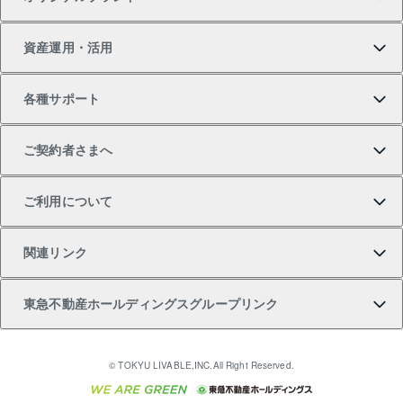
新築一戸建ての購入
スピードAI査定
借りるときの流れ
マンション賃料データ
投資用不動産
不動産お役立ち情報
資産運用・活用
中古一戸建ての購入
不動産売却について
借りるガイド
賃貸管理プラン
事業用不動産
不動産AIアドバイザー Tellus Talk
当社売主リノベーションマンション
各種サポート
一棟リノベーションマンション L`GENTE（ルジェン
土地の購入
不動産査定について
リロケーションについて
マンション投資
マンションライブラリー
等価交換事業
テ）
ご契約者さまへ
不動産購入の流れ
売却サービス
貸すときの流れ
投資用マンション
人気マンションランキング
区分リノベーションマンション Lideas（リディアス）
不動産M&A
シニア向けサポート
ご利用について
投資用一棟レジデンスWELL SQUARE（ウェルスクエ
注目キーワード物件特集
不動産売却の流れ
貸すガイド
マンション一棟
暮らしに役立つ不動産メディア 「Lnote」
アセットマネジメント・出資
相続サポート
ご契約者さまサポートメニュー
ア）
関連リンク
購入ガイド
不動産買換えの流れ
アパート経営
不動産相場・不動産価格情報
不動産小口投資 LEGACIA（レガシア）
リフォームサポート
ご紹介・再契約特典
本人確認に関するお客様へのお願い
東急不動産ホールディングスグループリンク
売却ガイド
アパート投資用物件
不動産売却FAQ
入居者様専用-各種ご案内（賃貸）
金融商品取引について
すまいValue
多言語対応
English
繁体中文
簡体中文
これからご結婚される方に東急百貨店のブライダルク
© TOKYU LIVABLE,INC.All Right Reserved.
収益物件
不動産コラム・ニュース
東急こすもす会「こすもすWeb」
東急リバブル ソーシャルメディアポリシー
東急不動産
ラブ