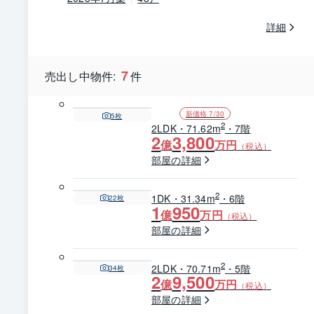
詳細
7
売出し中物件:
件
新価格 7/30
5
枚
2
2LDK・71.62m
・7階
2
3,800
億
万円
（税込）
部屋の詳細
2
1DK・31.34m
・6階
22
枚
1
950
億
万円
（税込）
部屋の詳細
2
2LDK・70.71m
・5階
34
枚
2
9,500
億
万円
（税込）
部屋の詳細