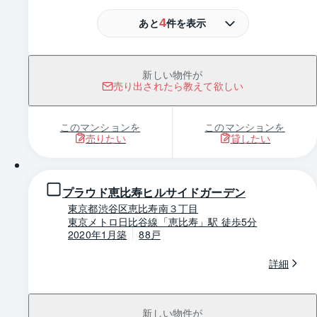
2
4
1DK・31.34m
・4階
あと
件を表示
22
枚
1
880
億
万円
（税込）
部屋の詳細
新しい物件が
売り出されたら教えて欲しい
新価格 8/7
22
枚
2
1DK・31.34m
・4階
8,980
万円
（税込）
このマンションを
このマンションを
売りたい
貸したい
部屋の詳細
1 / 0
新価格 7/17
7
枚
2
2LDK・61.11m
・3階
プラウド恵比寿ヒルサイドガーデン
1
9,900
億
万円
（税込）
東京都渋谷区恵比寿南３丁目
東京メトロ日比谷線「恵比寿」駅 徒歩5分
部屋の詳細
2020年1月築
88戸
NEW 8/7
4
枚
詳細
2
2LDK・70.71m
・3階
2
4,800
億
万円
部屋の詳細
新しい物件が