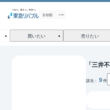
買いたい
売りたい
「三井不
9
該当：
件