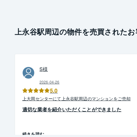
上永谷駅周辺の物件を売買されたお
S
様
2026-04-26
5.0
上大岡
センター
にて
上永谷駅周辺
の
マンション
を
ご売却
適切な業者を紹介いただくことができました
続きを読む