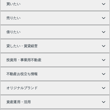
買いたい
売りたい
買いたいTOP
借りたい
マンションの購入
売りたいTOP
貸したい・賃貸経営
新築・分譲マンションの購入
マンションの売却・査定
借りたいTOP
投資用・事業用不動産
中古マンションの購入
一戸建ての売却・査定
物件を借りる
貸したいTOP
不動産お役立ち情報
一戸建ての購入
土地の売却・査定
オフィス・店舗の賃貸
無料賃料査定
投資用・事業用不動産TOP
オリジナルブランド
新築一戸建ての購入
スピードAI査定
借りるときの流れ
マンション賃料データ
投資用不動産
不動産お役立ち情報
資産運用・活用
中古一戸建ての購入
不動産売却について
借りるガイド
賃貸管理プラン
事業用不動産
不動産AIアドバイザー Tellus Talk
当社売主リノベーションマンション