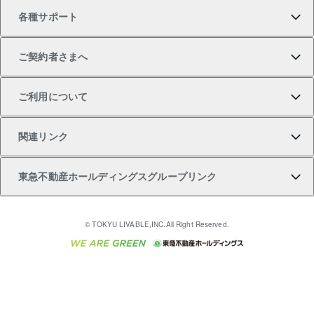
各種サポート
一棟リノベーションマンション L`GENTE（ルジェン
土地の購入
不動産査定について
リロケーションについて
マンション投資
マンションライブラリー
等価交換事業
テ）
ご契約者さまへ
不動産購入の流れ
売却サービス
貸すときの流れ
投資用マンション
人気マンションランキング
区分リノベーションマンション Lideas（リディアス）
不動産M&A
シニア向けサポート
ご利用について
投資用一棟レジデンスWELL SQUARE（ウェルスクエ
注目キーワード物件特集
不動産売却の流れ
貸すガイド
マンション一棟
暮らしに役立つ不動産メディア 「Lnote」
アセットマネジメント・出資
相続サポート
ご契約者さまサポートメニュー
ア）
関連リンク
購入ガイド
不動産買換えの流れ
アパート経営
不動産相場・不動産価格情報
不動産小口投資 LEGACIA（レガシア）
リフォームサポート
ご紹介・再契約特典
本人確認に関するお客様へのお願い
東急不動産ホールディングスグループリンク
売却ガイド
アパート投資用物件
不動産売却FAQ
入居者様専用-各種ご案内（賃貸）
金融商品取引について
すまいValue
多言語対応
English
繁体中文
簡体中文
これからご結婚される方に東急百貨店のブライダルク
© TOKYU LIVABLE,INC.All Right Reserved.
収益物件
不動産コラム・ニュース
東急こすもす会「こすもすWeb」
東急リバブル ソーシャルメディアポリシー
東急不動産
ラブ
ご意見・お問い合わせ（金融商品取引専用の相談・お
人材サービスのご用命は 東急リバブルスタッフ株式会
ビル購入（ビル一棟）
不動産用語集
東急コミュニティー
問い合わせ窓口）
社まで
投資用不動産の売却査定
不動産なんでもネット相談室
保険募集におけるプライバシー・ポリシー
東北の逸品を贈ります 東北すぐれものセレクション
東急リバブル