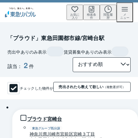
お気に
検索条
閲覧履
メ
入り
件
歴
ニュー
「プラウド」東急田園都市線/宮崎台駅
売出中ありのみ表示
賃貸募集中ありのみ表示
2
該当：
件
売出されたら教えて欲しい
チェックした物件が
（複数選択可）
1 / 0
プラウド宮崎台
東急グループ既分譲
神奈川県川崎市宮前区宮崎３丁目