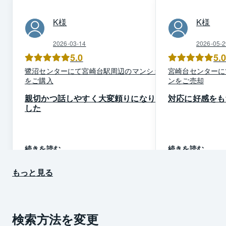
K
様
K
様
2026-03-14
2026-05-2
5.0
5.
鷺沼
センター
にて
宮崎台駅周辺
の
マンション
宮崎台
センター
に
を
ご購入
ン
を
ご売却
親切かつ話しやすく大変頼りになりま
対応に好感をも
した
続きを読む
続きを読む
もっと見る
検索方法を変更