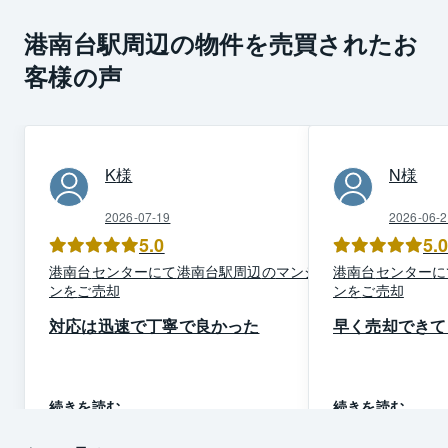
港南台駅周辺の物件を売買されたお
客様の声
K
様
N
様
2026-07-19
2026-06-2
5.0
5.
港南台
センター
にて
港南台駅周辺
の
マンショ
港南台
センター
に
ン
を
ご売却
ン
を
ご売却
対応は迅速で丁寧で良かった
早く売却できて
続きを読む
続きを読む