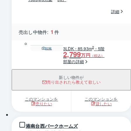
詳細
1
売出し中物件:
件
2
3LDK・85.93m
・5階
32
枚
2,799
万円
（税込）
部屋の詳細
新しい物件が
売り出されたら教えて欲しい
このマンションを
このマンションを
売りたい
貸したい
1 / 0
港南台西パークホームズ