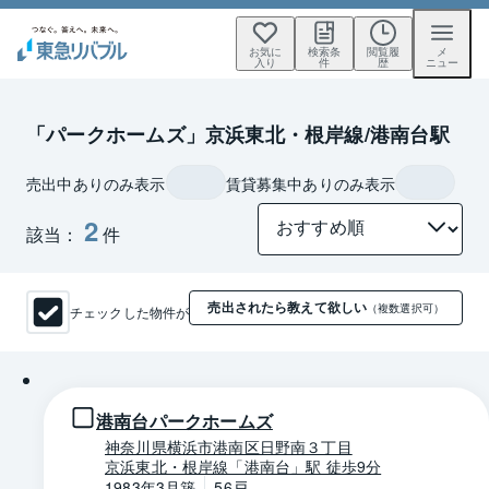
お気に
検索条
閲覧履
メ
入り
件
歴
ニュー
「パークホームズ」京浜東北・根岸線/港南台駅
売出中ありのみ表示
賃貸募集中ありのみ表示
2
該当：
件
売出されたら教えて欲しい
チェックした物件が
（複数選択可）
1 / 0
港南台パークホームズ
神奈川県横浜市港南区日野南３丁目
京浜東北・根岸線「港南台」駅 徒歩9分
1983年3月築
56戸