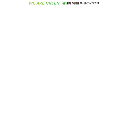
ご意見・お問い合わせ（金融商品取引専用の相談・お
人材サービスのご用命は 東急リバブルスタッフ株式会
ビル購入（ビル一棟）
不動産用語集
東急コミュニティー
問い合わせ窓口）
社まで
投資用不動産の売却査定
不動産なんでもネット相談室
保険募集におけるプライバシー・ポリシー
東北の逸品を贈ります 東北すぐれものセレクション
東急リバブル
ダイレクトメール（郵送物）・Eメールなどの送付停
事業用不動産の売却査定
住まいの税金
民泊の開業・運営のご相談は「ReINN株式会社」まで
東急住宅リース
止について
海外不動産
物件一括検索（購入＆賃貸）
宅地建物取引業者の皆様へ
学生情報センター（ナジック）
グループの一覧をもっと見る