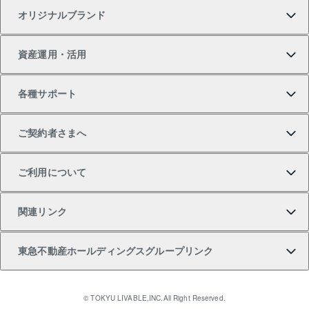
オリジナルブランド
新築一戸建ての購入
スピードAI査定
借りるときの流れ
マンション賃料データ
投資用不動産
不動産お役立ち情報
資産運用・活用
中古一戸建ての購入
不動産売却について
借りるガイド
賃貸管理プラン
事業用不動産
不動産AIアドバイザー Tellus Talk
当社売主リノベーションマンション
各種サポート
一棟リノベーションマンション L`GENTE（ルジェン
土地の購入
不動産査定について
リロケーションについて
マンション投資
マンションライブラリー
等価交換事業
テ）
ご契約者さまへ
不動産購入の流れ
売却サービス
貸すときの流れ
投資用マンション
人気マンションランキング
区分リノベーションマンション Lideas（リディアス）
不動産M&A
シニア向けサポート
ご利用について
投資用一棟レジデンスWELL SQUARE（ウェルスクエ
注目キーワード物件特集
不動産売却の流れ
貸すガイド
マンション一棟
暮らしに役立つ不動産メディア 「Lnote」
アセットマネジメント・出資
相続サポート
ご契約者さまサポートメニュー
ア）
関連リンク
購入ガイド
不動産買換えの流れ
アパート経営
不動産相場・不動産価格情報
不動産小口投資 LEGACIA（レガシア）
リフォームサポート
ご紹介・再契約特典
本人確認に関するお客様へのお願い
東急不動産ホールディングスグループリンク
売却ガイド
アパート投資用物件
不動産売却FAQ
入居者様専用-各種ご案内（賃貸）
金融商品取引について
すまいValue
多言語対応
English
繁体中文
簡体中文
これからご結婚される方に東急百貨店のブライダルク
© TOKYU LIVABLE,INC.All Right Reserved.
収益物件
不動産コラム・ニュース
東急こすもす会「こすもすWeb」
東急リバブル ソーシャルメディアポリシー
東急不動産
ラブ