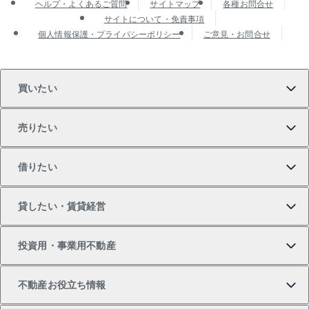
ヘルプ・よくあるご質問
サイトマップ
各種お問合せ
サイトについて・免責事項
個人情報保護・プライバシーポリシー
ご意見・お問合せ
買いたい
売りたい
買いたいTOP
借りたい
マンションの購入
売りたいTOP
貸したい・賃貸経営
新築・分譲マンションの購入
マンションの売却・査定
借りたいTOP
投資用・事業用不動産
中古マンションの購入
一戸建ての売却・査定
物件を借りる
貸したいTOP
不動産お役立ち情報
一戸建ての購入
土地の売却・査定
オフィス・店舗の賃貸
無料賃料査定
投資用・事業用不動産TOP