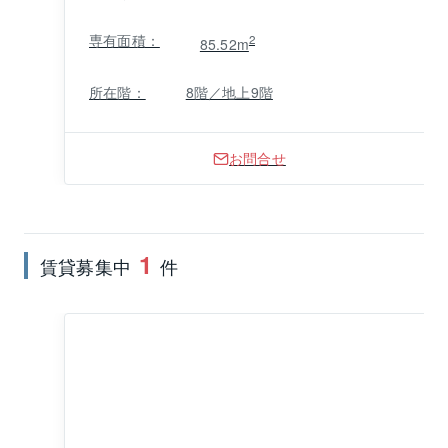
専有面積：
2
85.52m
所在階：
8階／地上9階
お問合せ
1
賃貸募集中
件