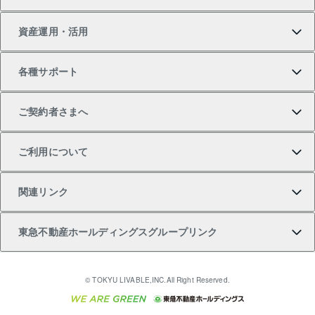
新築一戸建ての購入
スピードAI査定
借りるときの流れ
マンション賃料データ
投資用不動産
不動産お役立ち情報
資産運用・活用
中古一戸建ての購入
不動産売却について
借りるガイド
賃貸管理プラン
事業用不動産
不動産AIアドバイザー Tellus Talk
当社売主リノベーションマンション
各種サポート
一棟リノベーションマンション L`GENTE（ルジェン
土地の購入
不動産査定について
リロケーションについて
マンション投資
マンションライブラリー
等価交換事業
テ）
ご契約者さまへ
不動産購入の流れ
売却サービス
貸すときの流れ
投資用マンション
人気マンションランキング
区分リノベーションマンション Lideas（リディアス）
不動産M&A
シニア向けサポート
ご利用について
投資用一棟レジデンスWELL SQUARE（ウェルスクエ
注目キーワード物件特集
不動産売却の流れ
貸すガイド
マンション一棟
暮らしに役立つ不動産メディア 「Lnote」
アセットマネジメント・出資
相続サポート
ご契約者さまサポートメニュー
ア）
関連リンク
購入ガイド
不動産買換えの流れ
アパート経営
不動産相場・不動産価格情報
不動産小口投資 LEGACIA（レガシア）
リフォームサポート
ご紹介・再契約特典
本人確認に関するお客様へのお願い
東急不動産ホールディングスグループリンク
売却ガイド
アパート投資用物件
不動産売却FAQ
入居者様専用-各種ご案内（賃貸）
金融商品取引について
すまいValue
多言語対応
English
繁体中文
簡体中文
これからご結婚される方に東急百貨店のブライダルク
© TOKYU LIVABLE,INC.All Right Reserved.
収益物件
不動産コラム・ニュース
東急こすもす会「こすもすWeb」
東急リバブル ソーシャルメディアポリシー
東急不動産
ラブ