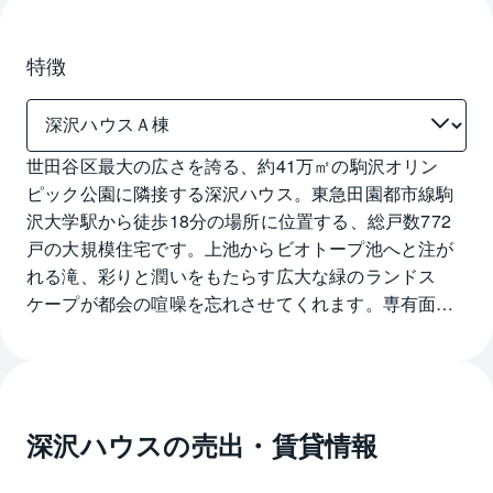
特徴
世田谷区最大の広さを誇る、約41万㎡の駒沢オリン
ピック公園に隣接する深沢ハウス。東急田園都市線駒
沢大学駅から徒歩18分の場所に位置する、総戸数772
戸の大規模住宅です。上池からビオトープ池へと注が
れる滝、彩りと潤いをもたらす広大な緑のランドス
ケープが都会の喧噪を忘れさせてくれます。専有面積
は65.84㎡～122.94㎡と広々。深沢ハウスは共用設備も
多彩で、1階にサロン、2階には宿泊可能なゲストルー
ム「森の家」、コミュニケーションの場となる「コ
ミュニティコア」、シアタールームなども揃っていま
深沢ハウス
の売出・賃貸情報
す。