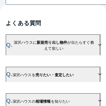
よくある質問
深沢ハウスに
新規売り出し物件
が出たらすぐ教
Q.
えて欲しい
A.
当サイトには、
「売り出されたら教えて」
リクエス
ト機能がございます。お気に入りのマンションをご
Q.
深沢ハウスを
売りたい・査定したい
登録いただきますと、新着情報をいち早くお届けし
ます。
ご登録はこちら→
深沢ハウスの新着登録
A.
深沢ハウスの無料売却査定は
お問い合わせフォーム
よりお問い合わせください。
Q.
深沢ハウスの
相場情報
を知りたい