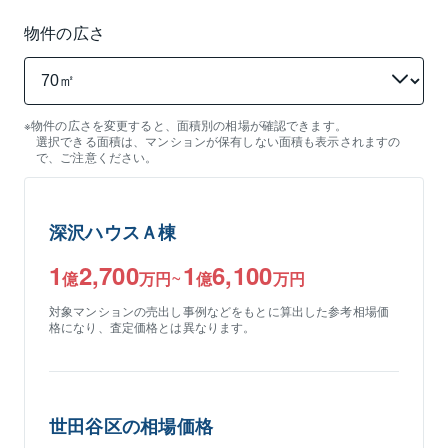
物件の広さ
物件の広さを変更すると、面積別の相場が確認できます。
選択できる面積は、マンションが保有しない面積も表示されますの
で、ご注意ください。
深沢ハウスＡ棟
1
2,700
1
6,100
~
億
万円
億
万円
対象マンションの
売出し
事例などをもとに算出した参考相場
価
格
になり、査定
価格
とは異なります。
世田谷区
の相場価格