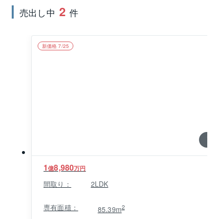
2
売出し中
件
新価格 7/25
1 / 0
1
8,980
億
万円
間取り：
2LDK
専有面積：
2
85.39m