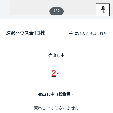
1 / 0
一覧
13
深沢ハウス
全
棟
291
人売り出し待ち
売出し中
2
件
売出し中（投資用）
売出し中はございません