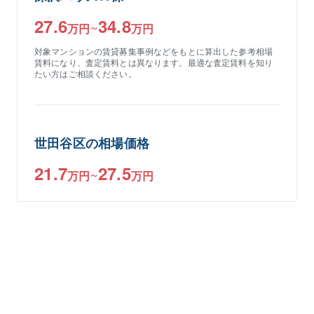
27.6
34.8
~
万円
万円
対象マンションの
賃貸募集
事例などをもとに算出した参考相場
賃料
になり、査定
賃料
とは異なります。
最適な査定賃料を知り
たい方はご相談ください。
世田谷区
の相場価格
21.7
27.5
~
万円
万円