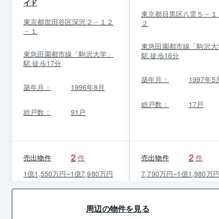
イド
東京都目黒区八雲５－１
東京都世田谷区深沢２－１２
２
－１
東急田園都市線「駒沢大
東急田園都市線「駒沢大学」
駅 徒歩16分
駅 徒歩17分
築年月：
1997年5
築年月：
1996年8月
総戸数：
17戸
総戸数：
91戸
2
2
売出物件
件
売出物件
件
1
億
1,550
万円
~
1
億
7,980
万円
7,790
万円
~
1
億
1,980
万
周辺の物件を見る