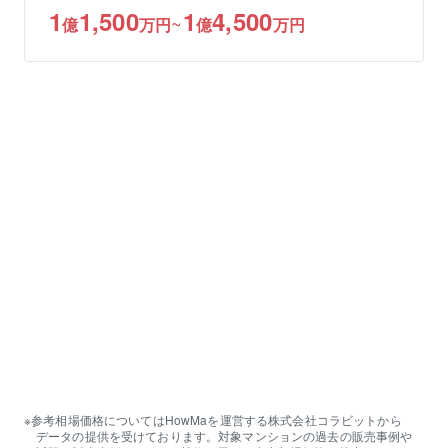
1
1,500
1
4,500
~
億
万円
億
万円
参考相場
価格
についてはHowMaを運営する株式会社コラビットから
データの提供を受けております。対象マンションの過去の
販売
事例や