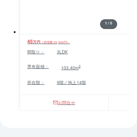
1 / 0
45
万円
（管理費
25,000
円）
間取り：
3LDK
専有面積：
2
103.40m
所在階：
9階／地上14階
お問合せ