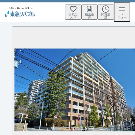
お気に
検索条
閲覧履
メ
入り
件
歴
ニュー