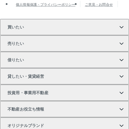
個人情報保護・プライバシーポリシー
ご意見・お問合せ
買いたい
売りたい
買いたいTOP
借りたい
マンションの購入
売りたいTOP
貸したい・賃貸経営
新築・分譲マンションの購入
マンションの売却・査定
借りたいTOP
投資用・事業用不動産
中古マンションの購入
一戸建ての売却・査定
物件を借りる
貸したいTOP
不動産お役立ち情報
一戸建ての購入
土地の売却・査定
オフィス・店舗の賃貸
無料賃料査定
投資用・事業用不動産TOP
オリジナルブランド