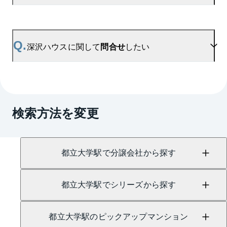
マンションAI査定では、ご所有マンションの推定価
格をAIがすぐにスピード査定いたします。
→
AI査定はこちら
A.
参考相場価格、参考相場賃料
を掲載しております。
深沢ハウスの過去の販売事例や、周辺の販売実績か
Q.
深沢ハウスに関して
問合せ
したい
らAIが算出した数値です。ご希望の広さに合わせて
ご確認いただけますので、平米数選択もご活用くだ
さい。
A.
売買に関するお問い合わせは、
自由が丘センター
（TEL：0120-481-109）
検索方法を変更
賃貸に関するお問い合わせは、
自由が丘センター
（TEL：0120-936-544）
にて承っております。
都立大学駅で分譲会社から探す
都立大学駅でシリーズから探す
都立大学駅のピックアップマンション