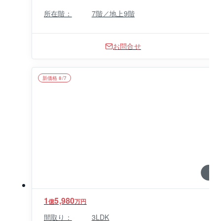
所在階：
7階／地上9階
お問合せ
新価格 8/7
1 / 0
1
5,980
億
万円
間取り：
3LDK