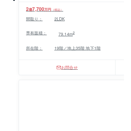
2
7,700
億
万円
（税込）
間取り：
2LDK
専有面積：
2
79.14m
所在階：
19階／地上35階 地下1階
お問合せ