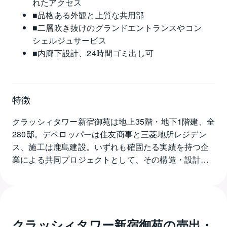
れたアクセス
■品格ある外観と上質な共用部
■二層吹き抜けのグランドエントランスやコン
シェルジュサービス
■内廊下設計、24時間ゴミ出し可
特徴
クラッシィタワー新宿御苑は地上35階・地下1階建、全
280邸。デベロッパーは住友商事と三菱地所レジデン
ス、施工は鹿島建設。いずれも確固たる実績を持つ企
業による共同プロジェクトとして、その構造・設計・
仕様すべてにおいて長期的な価値創出が徹底されてい
ます。東京の中心にして、比類なき緑と静けさを抱く
地──「新宿御苑」。春は桜、夏は深緑、秋は紅葉、冬
は凛とした木立の佇まい。四季を映す都心の庭園を日
クラッシィタワー新宿御苑
の売出・
常に取り入れながら、東京メトロ丸ノ内線「新宿御苑