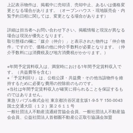
上記表示物件は、掲載中に売却済、売却中止、あるいは価格変
更となる場合があります。（オープンハウス・現地販売会・内
覧予約日程に関しては、変更となる場合があります）
詳細は担当者へお問い合わせ下さい。掲載情報と現況が異なる
場合は現況が優先となります。
取引態様の欄に「媒介（仲介）」と表示された物件は「仲介物
件」ですので、価格の他に仲介手数料が必要となります。（仲
介手数料には消費税及び地方消費税がかかります。）
※年間予定賃料収入は、満室時における1年間予定賃料収入で
す。（共益費等を含む）
※「予定利回り」は、公租公課・共益費・その他当該物件を維
持するために必要な費用の控除前のものです。
※当社は年間予定賃料収入が確実に得られることを保証するも
のではありません。
東急リバブル株式会社 東京都渋谷区道玄坂1-9-5 〒150-0043
国土交通大臣（１２）第２６１１号
一般社団法人不動産流通経営協会会員、一般社団法人不動産協
会会員、公益社団法人首都圏不動産公正取引協議会加盟