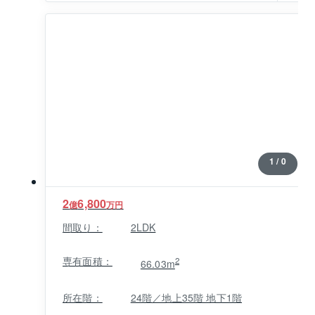
1 / 0
2
6,800
億
万円
間取り：
2LDK
専有面積：
2
66.03m
所在階：
24階／地上35階 地下1階