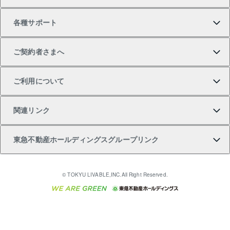
中古一戸建ての購入
不動産売却について
借りるガイド
賃貸管理プラン
事業用不動産
不動産AIアドバイザー Tellus Talk
当社売主リノベーションマンション
各種サポート
一棟リノベーションマンション L`GENTE（ルジェン
土地の購入
不動産査定について
リロケーションについて
マンション投資
マンションライブラリー
等価交換事業
テ）
ご契約者さまへ
不動産購入の流れ
売却サービス
貸すときの流れ
投資用マンション
人気マンションランキング
区分リノベーションマンション Lideas（リディアス）
不動産M&A
シニア向けサポート
ご利用について
投資用一棟レジデンスWELL SQUARE（ウェルスクエ
注目キーワード物件特集
不動産売却の流れ
貸すガイド
マンション一棟
暮らしに役立つ不動産メディア 「Lnote」
アセットマネジメント・出資
相続サポート
ご契約者さまサポートメニュー
ア）
関連リンク
購入ガイド
不動産買換えの流れ
アパート経営
不動産相場・不動産価格情報
不動産小口投資 LEGACIA（レガシア）
リフォームサポート
ご紹介・再契約特典
本人確認に関するお客様へのお願い
東急不動産ホールディングスグループリンク
売却ガイド
アパート投資用物件
不動産売却FAQ
入居者様専用-各種ご案内（賃貸）
金融商品取引について
すまいValue
多言語対応
English
繁体中文
簡体中文
これからご結婚される方に東急百貨店のブライダルク
© TOKYU LIVABLE,INC.All Right Reserved.
収益物件
不動産コラム・ニュース
東急こすもす会「こすもすWeb」
東急リバブル ソーシャルメディアポリシー
東急不動産
ラブ
ご意見・お問い合わせ（金融商品取引専用の相談・お
人材サービスのご用命は 東急リバブルスタッフ株式会
ビル購入（ビル一棟）
不動産用語集
東急コミュニティー
問い合わせ窓口）
社まで