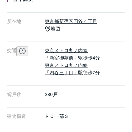
所在地
東京都
新宿区
四谷４丁目
地図
交通
東京メトロ丸ノ内線
「新宿御苑前」駅
徒歩4分
東京メトロ丸ノ内線
「四谷三丁目」駅
徒歩7分
総戸数
280戸
建物構造
ＲＣ一部Ｓ