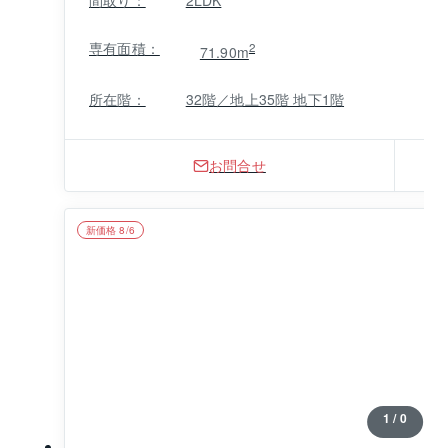
ます。
専有面積：
2
71.90m
所在階：
32階／地上35階 地下1階
お問合せ
新価格 8/6
1 / 0