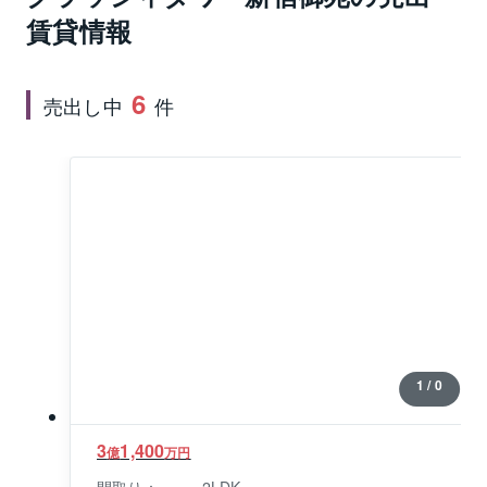
前」駅徒歩4分をはじめとする4駅5路線の優れた交通網
賃貸情報
を享受する、まさに“都市と自然の結節点”に誕生したマ
ンションです。クラッシィタワー新宿御苑の外観は新
6
宿御苑の自然と共鳴するような端正なラインと素材感
売出し中
件
を纏い、都市の風景に品格あるアクセントを与える存
在に。二層吹き抜けのグランドエントランス、ギャラ
リーラウンジ、コンシェルジュカウンターなど共用部
の意匠には、迎賓性と私邸性を両立させた美学が息づ
いています。住戸は1LDK～3LDK、専有面積は約45㎡
～208㎡超。最上階ペントハウスには約4mの天井高と
新宿副都心の摩天楼、眼下に広がる新宿御苑の緑を望
む圧倒的な眺望を享受できます。室内にはディスポー
ザー、ビルトイン食洗器、浄水器一体型水栓、天井カ
セット式エアコン、などが標準装備され、静音性・断
1 / 0
熱性・意匠性に優れた空間が用意されています。ま
た、内廊下設計、24時間ゴミ出し可能なごみ置き場、3
3
1,400
重セキュリティ体制、そしてコンシェルジュサービス
億
万円
など、都市生活の快適性と安心を高水準で実現してい
間取り：
2LDK