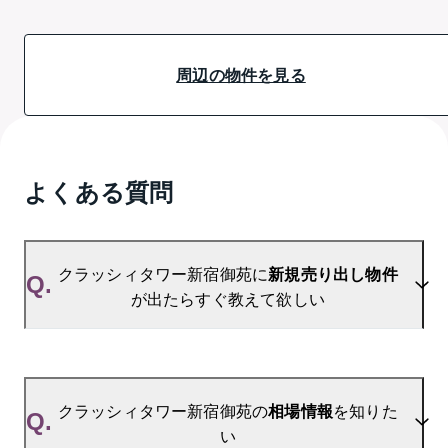
周辺の物件を見る
よくある質問
クラッシィタワー新宿御苑に
新規売り出し物件
Q.
が出たらすぐ教えて欲しい
A.
当サイトには、
「売り出されたら教えて」
リクエス
ト機能がございます。お気に入りのマンションをご
クラッシィタワー新宿御苑の
相場情報
を知りた
Q.
登録いただきますと、新着情報をいち早くお届けし
い