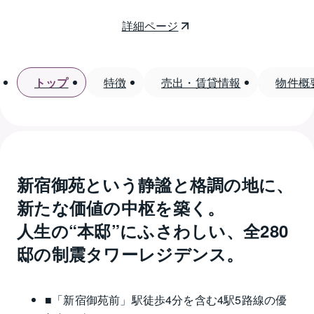
詳細ページ
トップ
特徴
売出・賃貸情報
物件概
新宿御苑という静謐と格調の地に、
新たな価値の中枢を築く。

人生の“本邸”にふさわしい、全280
邸の制震タワーレジデンス。
■「新宿御苑前」駅徒歩4分を含む4駅5路線の優