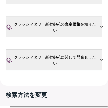
ます。
ご登録はこちら→
クラッシィタワー新宿御苑の新着登録
A.
参考相場価格、参考相場賃料
を掲載しております。
クラッシィタワー新宿御苑の過去の販売事例や、周
クラッシィタワー新宿御苑の
査定価格
を知りた
Q.
辺の販売実績からAIが算出した数値です。ご希望の
い
広さに合わせてご確認いただけますので、平米数選
択もご活用ください。
A.
クラッシィタワー新宿御苑の無料売却査定は
お問い合わせフォーム
よりお問い合わせください。
クラッシィタワー新宿御苑に関して
問合せ
した
Q.
い
A.
売買に関するお問い合わせは、
GRANTACT市ヶ谷 
（TEL：0120-991-852）
検索方法を変更
賃貸に関するお問い合わせは、
GRANTACT市ヶ谷 
（TEL：0800-100-3109）
にて承っております。