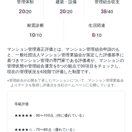
管理体制
建築・設備
管理組合収支
20
20
38
/20
/20
/40
耐震診断
生活関連
10
8
/10
/10
マンション管理適正評価とは、マンション管理組合申請のも
と、一般社団法人マンション管理業協会が策定した評価基準に
基づきマンション管理の専門家である評価者が、マンションの
管理状態や管理組合運営を5つの観点で30項目をチェックし、
現在の管理状況を6段階で評価した制度です。
管理組合が公開を了承したマンションについて、マンション管理業協会
よりデータを取得し評価点を当社ホームページに公開しています。
等級評価
★★★★★：90〜100点（特に優れている）
★★★★☆：70〜89点（優れている）