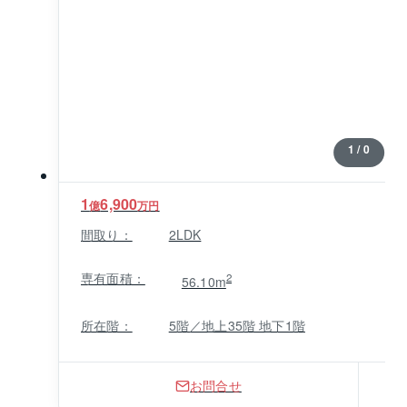
1 / 0
1
6,900
億
万円
間取り：
2LDK
専有面積：
2
56.10m
所在階：
5階／地上35階 地下1階
お問合せ