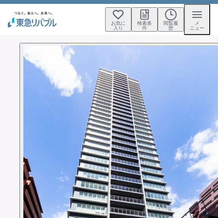
お気に
検索条
閲覧履
メ
入り
件
歴
ニュー