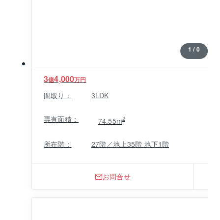
1 / 0
3
4,000
億
万円
間取り：
3LDK
専有面積：
2
74.55m
所在階：
27階／地上35階 地下1階
お問合せ