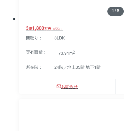
1 / 0
3
1,800
億
万円
（税込）
間取り：
3LDK
専有面積：
2
73.91m
所在階：
24階／地上35階 地下1階
お問合せ