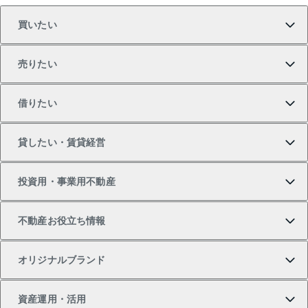
買いたい
売りたい
買いたいTOP
借りたい
マンションの購入
売りたいTOP
貸したい・賃貸経営
新築・分譲マンションの購入
マンションの売却・査定
借りたいTOP
投資用・事業用不動産
中古マンションの購入
一戸建ての売却・査定
物件を借りる
貸したいTOP
不動産お役立ち情報
一戸建ての購入
土地の売却・査定
オフィス・店舗の賃貸
無料賃料査定
投資用・事業用不動産TOP
オリジナルブランド
新築一戸建ての購入
スピードAI査定
借りるときの流れ
マンション賃料データ
投資用不動産
不動産お役立ち情報
資産運用・活用