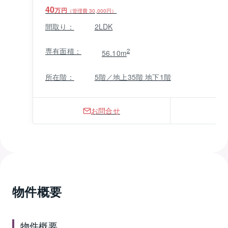
40
万円
（管理費
30,000
円）
間取り：
2LDK
専有面積：
2
56.10m
所在階：
5階／地上35階 地下1階
お問合せ
物件概要
物件概要