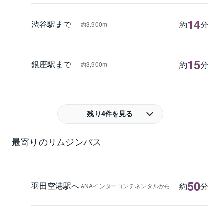
14
渋谷駅まで
約
分
約3,900m
15
銀座駅まで
約
分
約3,900m
残り4件を見る
最寄りのリムジンバス
50
羽田空港駅へ
約
分
ANAインターコンチネンタルから