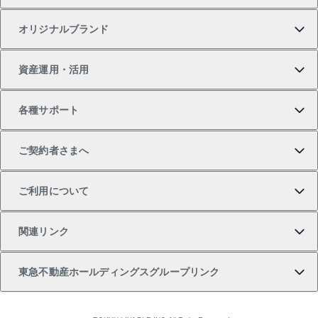
オリジナルブランド
新築一戸建ての購入
スピードAI査定
借りるときの流れ
マンション賃料データ
投資用不動産
不動産お役立ち情報
資産運用・活用
中古一戸建ての購入
不動産売却について
借りるガイド
賃貸管理プラン
事業用不動産
不動産AIアドバイザー Tellus Talk
当社売主リノベーションマンション
各種サポート
一棟リノベーションマンション L`GENTE（ルジェン
土地の購入
不動産査定について
リロケーションについて
マンション投資
マンションライブラリー
等価交換事業
テ）
ご契約者さまへ
不動産購入の流れ
売却サービス
貸すときの流れ
投資用マンション
人気マンションランキング
区分リノベーションマンション Lideas（リディアス）
不動産M&A
シニア向けサポート
ご利用について
投資用一棟レジデンスWELL SQUARE（ウェルスクエ
注目キーワード物件特集
不動産売却の流れ
貸すガイド
マンション一棟
暮らしに役立つ不動産メディア 「Lnote」
アセットマネジメント・出資
相続サポート
ご契約者さまサポートメニュー
ア）
関連リンク
購入ガイド
不動産買換えの流れ
アパート経営
不動産相場・不動産価格情報
不動産小口投資 LEGACIA（レガシア）
リフォームサポート
ご紹介・再契約特典
本人確認に関するお客様へのお願い
東急不動産ホールディングスグループリンク
売却ガイド
アパート投資用物件
不動産売却FAQ
入居者様専用-各種ご案内（賃貸）
金融商品取引について
すまいValue
多言語対応
English
繁体中文
簡体中文
これからご結婚される方に東急百貨店のブライダルク