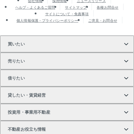
会社情報
採用情報
ニュースリリース
ヘルプ・よくあるご質問
サイトマップ
各種お問合せ
サイトについて・免責事項
個人情報保護・プライバシーポリシー
ご意見・お問合せ
買いたい
売りたい
買いたいTOP
借りたい
マンションの購入
売りたいTOP
貸したい・賃貸経営
新築・分譲マンションの購入
マンションの売却・査定
借りたいTOP
投資用・事業用不動産
中古マンションの購入
一戸建ての売却・査定
物件を借りる
貸したいTOP
不動産お役立ち情報
一戸建ての購入
土地の売却・査定
オフィス・店舗の賃貸
無料賃料査定
投資用・事業用不動産TOP