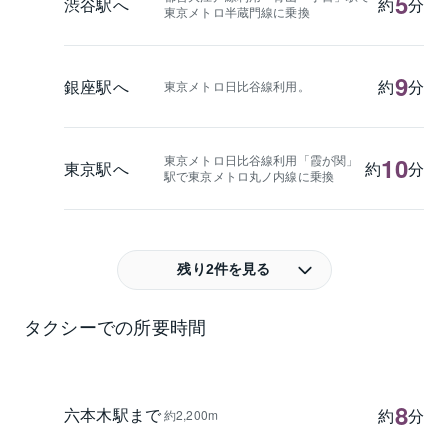
5
渋谷駅へ
約
分
東京メトロ半蔵門線に乗換
9
銀座駅へ
約
分
東京メトロ日比谷線利用。
東京メトロ日比谷線利用「霞が関」
10
東京駅へ
約
分
駅で東京メトロ丸ノ内線に乗換
残り2件を見る
タクシーでの所要時間
8
六本木駅まで
約
分
約2,200m