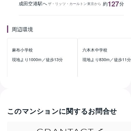
127
成田空港駅へ
約
分
ザ・リッツ・カールトン東京から
周辺環境
麻布小学校
六本木中学校
現地より
1000
m／徒歩
13
分
現地より
830
m／徒歩
11
このマンションに関するお問合せ