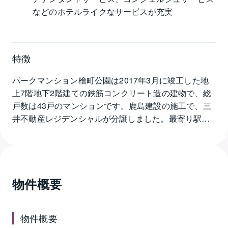
などのホテルライクなサービスが充実
特徴
パークマンション檜町公園は2017年3月に竣工した地
上7階地下2階建ての鉄筋コンクリート造の建物で、総
戸数は43戸のマンションです。鹿島建設の施工で、三
井不動産レジデンシャルが分譲しました。最寄り駅は
東京メトロ大江戸線の六本木駅で、駅からは徒歩5分の
好立地にあります。そのほか東京メトロ日比谷線の六
本木駅から徒歩5分、南北線の六本木一丁目駅、千代田
線の赤坂駅から徒歩9分と複数路線のアクセスが可能で
物件概要
す。東京ミッドタウンをはじめとした近代的で洗練さ
れた六本木を象徴するビルが建ち並ぶエリアにあっ
て、パークマンション檜町公園は表通りからは一歩中
物件概要
へ入った檜町公園に隣接する敷地で、春には満開の桜