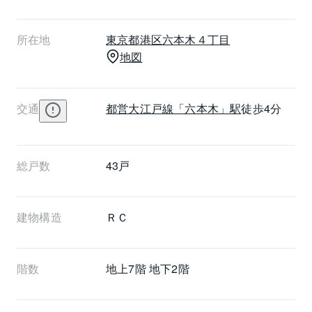
を眼下におさめることができます。パークマンション
檜町公園の共用部の特徴としてホテルライクなサービ
所在地
東京都
港区
六本木４丁目
スはもちろんのこと、最大の特徴は総戸数43戸に対し
地図
エレベーターが8機備えられている点が挙げられます。
建物内の共用部であっても居住者同士が顔を合わせず
に生活できるように配慮された構造となっています。
交通
都営大江戸線
「六本木」駅
徒歩4分
総戸数
43戸
建物構造
ＲＣ
階数
地上7階 地下2階