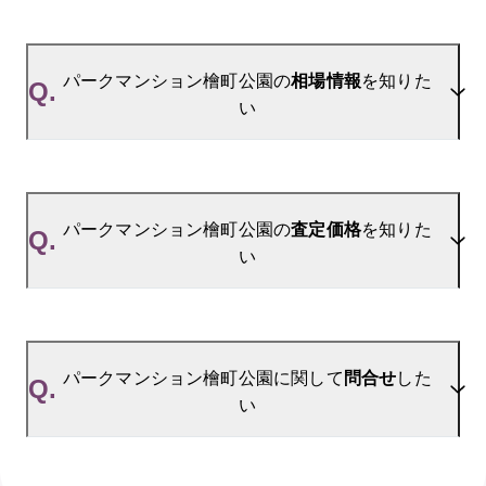
A.
当サイトには、
「売り出されたら教えて」
リクエス
ト機能がございます。お気に入りのマンションをご
パークマンション檜町公園の
相場情報
を知りた
Q.
登録いただきますと、新着情報をいち早くお届けし
い
ます。
ご登録はこちら→
パークマンション檜町公園の新着登録
A.
参考相場価格、参考相場賃料
を掲載しております。
パークマンション檜町公園の過去の販売事例や、周
パークマンション檜町公園の
査定価格
を知りた
Q.
辺の販売実績からAIが算出した数値です。ご希望の
い
広さに合わせてご確認いただけますので、平米数選
択もご活用ください。
A.
パークマンション檜町公園の無料売却査定は
お問い合わせフォーム
よりお問い合わせください。
パークマンション檜町公園に関して
問合せ
した
Q.
い