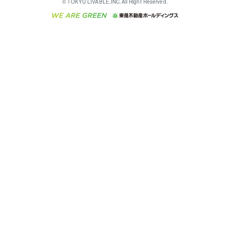
© TOKYU LIVABLE,INC.All Right Reserved.
収益物件
不動産コラム・ニュース
東急こすもす会「こすもすWeb」
東急リバブル ソーシャルメディアポリシー
東急不動産
ラブ
ご意見・お問い合わせ（金融商品取引専用の相談・お
人材サービスのご用命は 東急リバブルスタッフ株式会
ビル購入（ビル一棟）
不動産用語集
東急コミュニティー
問い合わせ窓口）
社まで
投資用不動産の売却査定
不動産なんでもネット相談室
保険募集におけるプライバシー・ポリシー
東北の逸品を贈ります 東北すぐれものセレクション
東急リバブル
ダイレクトメール（郵送物）・Eメールなどの送付停
事業用不動産の売却査定
住まいの税金
民泊の開業・運営のご相談は「ReINN株式会社」まで
東急住宅リース
止について
海外不動産
物件一括検索（購入＆賃貸）
宅地建物取引業者の皆様へ
学生情報センター（ナジック）
グループの一覧をもっと見る