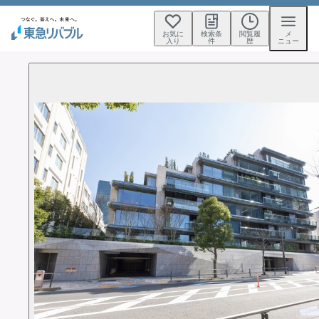
お気に
検索条
閲覧履
メ
入り
件
歴
ニュー