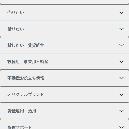
売りたい
買いたいTOP
借りたい
マンションの購入
売りたいTOP
貸したい・賃貸経営
新築・分譲マンションの購入
マンションの売却・査定
借りたいTOP
投資用・事業用不動産
中古マンションの購入
一戸建ての売却・査定
物件を借りる
貸したいTOP
不動産お役立ち情報
一戸建ての購入
土地の売却・査定
オフィス・店舗の賃貸
無料賃料査定
投資用・事業用不動産TOP
オリジナルブランド
新築一戸建ての購入
スピードAI査定
借りるときの流れ
マンション賃料データ
投資用不動産
不動産お役立ち情報
資産運用・活用
中古一戸建ての購入
不動産売却について
借りるガイド
賃貸管理プラン
事業用不動産
不動産AIアドバイザー Tellus Talk
当社売主リノベーションマンション
各種サポート
一棟リノベーションマンション L`GENTE（ルジェン