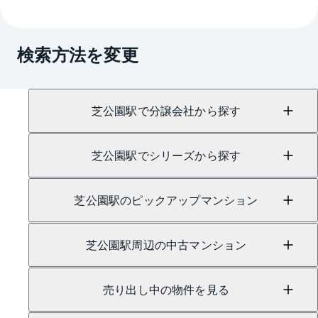
→
AI査定はこちら
A.
売買に関するお問い合わせは、
三田センター
（TEL：0800-111-8109）
検索方法を変更
賃貸に関するお問い合わせは、
麻布センター
（TEL：0120-982-252）
にて承っております。
芝公園駅で分譲会社から探す
芝公園駅でシリーズから探す
芝公園駅のピックアップマンション
芝公園駅周辺の中古マンション
売り出し中の物件を見る