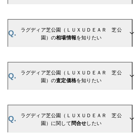
A.
当サイトには、
「売り出されたら教えて」
リクエス
ト機能がございます。お気に入りのマンションをご
ラグディア芝公園（ＬＵＸＵＤＥＡＲ 芝公
Q.
登録いただきますと、新着情報をいち早くお届けし
園）の
相場情報
を知りたい
ます。
ご登録はこちら→
ラグディア芝公園（ＬＵＸＵＤＥＡＲ　芝公園）の
A.
参考相場価格、参考相場賃料
を掲載しております。
新着登録
ラグディア芝公園（ＬＵＸＵＤＥＡＲ 芝公園）の
ラグディア芝公園（ＬＵＸＵＤＥＡＲ 芝公
Q.
過去の販売事例や、周辺の販売実績からAIが算出し
園）の
査定価格
を知りたい
た数値です。ご希望の広さに合わせてご確認いただ
けますので、平米数選択もご活用ください。
A.
ラグディア芝公園（ＬＵＸＵＤＥＡＲ 芝公園）の
無料売却査定は
お問い合わせフォーム
よりお問い合
ラグディア芝公園（ＬＵＸＵＤＥＡＲ 芝公
Q.
わせください。
園）に関して
問合せ
したい
マンションAI査定では、ご所有マンションの推定価
格をAIがすぐにスピード査定いたします。