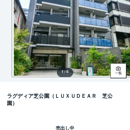
1 / 0
一覧
ラグディア芝公園（ＬＵＸＵＤＥＡＲ 芝公
園）
売出し中