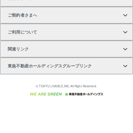
土地の購入
不動産査定について
リロケーションについて
マンション投資
マンションライブラリー
等価交換事業
テ）
ご契約者さまへ
不動産購入の流れ
売却サービス
貸すときの流れ
投資用マンション
人気マンションランキング
区分リノベーションマンション Lideas（リディアス）
不動産M&A
シニア向けサポート
ご利用について
投資用一棟レジデンスWELL SQUARE（ウェルスクエ
注目キーワード物件特集
不動産売却の流れ
貸すガイド
マンション一棟
暮らしに役立つ不動産メディア 「Lnote」
アセットマネジメント・出資
相続サポート
ご契約者さまサポートメニュー
ア）
関連リンク
購入ガイド
不動産買換えの流れ
アパート経営
不動産相場・不動産価格情報
不動産小口投資 LEGACIA（レガシア）
リフォームサポート
ご紹介・再契約特典
本人確認に関するお客様へのお願い
東急不動産ホールディングスグループリンク
売却ガイド
アパート投資用物件
不動産売却FAQ
入居者様専用-各種ご案内（賃貸）
金融商品取引について
すまいValue
多言語対応
English
繁体中文
簡体中文
これからご結婚される方に東急百貨店のブライダルク
© TOKYU LIVABLE,INC.All Right Reserved.
収益物件
不動産コラム・ニュース
東急こすもす会「こすもすWeb」
東急リバブル ソーシャルメディアポリシー
東急不動産
ラブ
ご意見・お問い合わせ（金融商品取引専用の相談・お
人材サービスのご用命は 東急リバブルスタッフ株式会
ビル購入（ビル一棟）
不動産用語集
東急コミュニティー
問い合わせ窓口）
社まで
投資用不動産の売却査定
不動産なんでもネット相談室
保険募集におけるプライバシー・ポリシー
東北の逸品を贈ります 東北すぐれものセレクション
東急リバブル