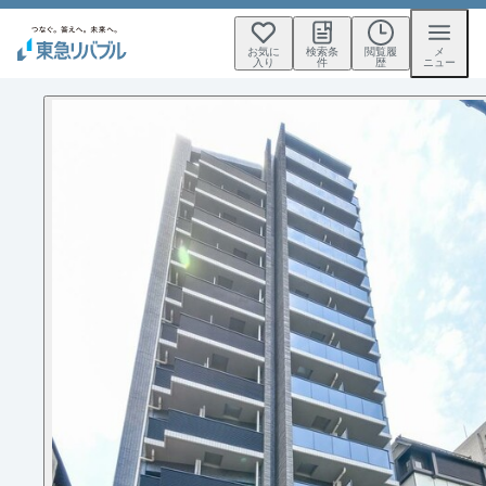
お気に
検索条
閲覧履
メ
入り
件
歴
ニュー