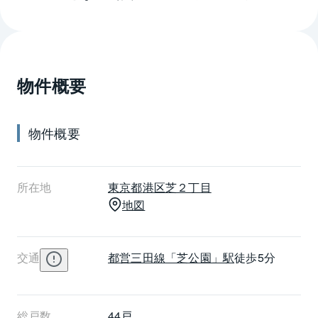
けのプランニングです。グレーのタイル貼りの外観
は、都心のマンションにふさわしくスタイリッシュな
デザインとなっています。エントランスホールは大理
石が使用され、木目調パネルをアーティスティックに
物件概要
配置した飾り壁が目を引く、モダンで高級感ある空間
となっています。専用アプリをダウンロードすると、
外出先からでもスマートフォンで玄関の施錠ができる
物件概要
など、様々な便利な機能がついています。敷地内には
駐輪場44台分、バイク置き場が3台分設置され、カラー
モニター付きオートロックシステムや防犯カメラなど
所在地
東京都
港区
芝２丁目
が大切な住まいの安全を守ります。ラグディア芝公園
地図
の最寄り駅は、都営三田線の芝公園駅で徒歩5分、他に
も複数の路線が徒歩圏内で利用でき、毎日の通勤や通
学、お出かけにも便利です。マンション周辺にはスー
交通
都営三田線
「芝公園」駅
徒歩5分
パーやコンビニエンスストアなどの商業施設や、飲食
店、医療機関なども複数点在し、暮らしに必要な施設
が充実しています。
総戸数
44戸