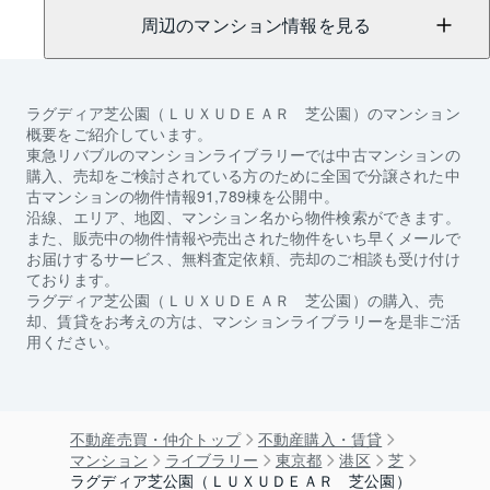
周辺のマンション情報を見る
ラグディア芝公園（ＬＵＸＵＤＥＡＲ 芝公園）
のマンション
概要をご紹介しています。
東急リバブルのマンションライブラリーでは中古マンションの
購入、売却をご検討されている方のために全国で分譲された中
古マンションの物件情報91,789棟を公開中。
沿線、エリア、地図、マンション名から物件検索ができます。
また、販売中の物件情報や売出された物件をいち早くメールで
お届けするサービス、無料査定依頼、売却のご相談も受け付け
ております。
ラグディア芝公園（ＬＵＸＵＤＥＡＲ 芝公園）
の購入、売
却、賃貸をお考えの方は、マンションライブラリーを是非ご活
用ください。
不動産売買・仲介トップ
不動産購入・賃貸
マンション
ライブラリー
東京都
港区
芝
ラグディア芝公園（ＬＵＸＵＤＥＡＲ 芝公園）