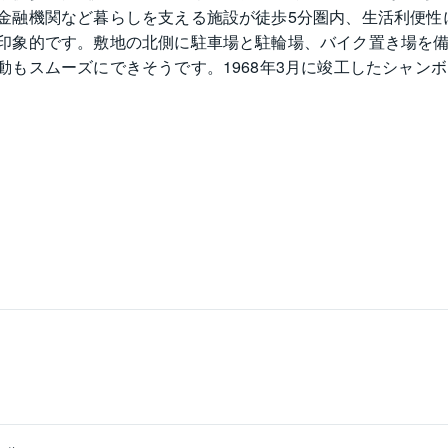
金融機関など暮らしを支える施設が徒歩5分圏内、生活利便性
印象的です。敷地の北側に駐車場と駐輪場、バイク置き場を
もスムーズにできそうです。1968年3月に竣工したシャン
用部からは管理がしっかりとなされていることがうかがえま
防止効果を高める防犯カメラを設置し、住まいの安心をサポ