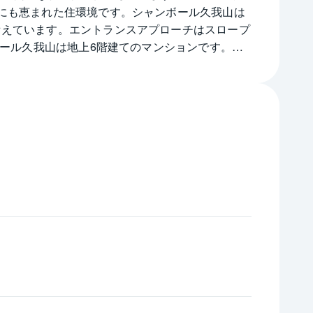
にも恵まれた住環境です。シャンボール久我山は
備えています。エントランスアプローチはスロープ
ボール久我山は地上6階建てのマンションです。築
す。開口部は南向きで採光や通風にも期待がもてそ
ートしています。