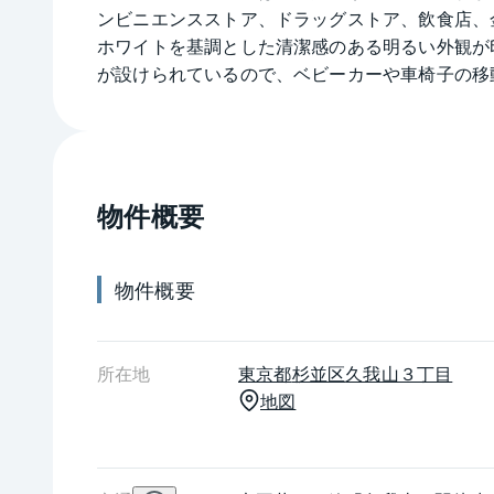
ンビニエンスストア、ドラッグストア、飲食店、
ホワイトを基調とした清潔感のある明るい外観が
が設けられているので、ベビーカーや車椅子の移動
年数はたっていますが、きれいに保たれている共
うです。セキュリティ対策として、不審者の侵入
物件概要
物件概要
所在地
東京都
杉並区
久我山３丁目
地図