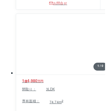
お問合せ
1 / 0
1
4,980
億
万円
間取り：
3LDK
専有面積：
2
74.74m