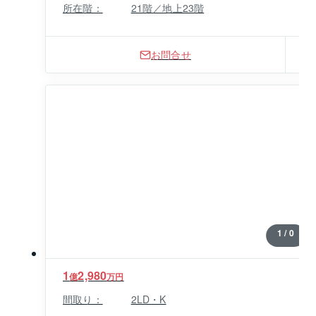
所在階：
21階／地上23階
お問合せ
1 / 0
1
2,980
億
万円
間取り：
2LD・K