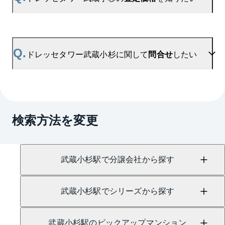
の販売実績からAIが算出した数値です。ご希望の広
さに合わせてご確認いただけますので、平米数選択
もご活用ください。
A.
ドレッセタワー武蔵小杉の無料売却査定は
お問い合わせフォーム
よりお問い合わせください。
Q.
ドレッセタワー武蔵小杉に関して
問合せ
したい
マンションAI査定では、ご所有マンションの推定価
格をAIがすぐにスピード査定いたします。
→
AI査定はこちら
A.
売買に関するお問い合わせは、
武蔵小杉センター
（TEL：0120-109-634）
検索方法を変更
賃貸に関するお問い合わせは、
武蔵小杉センター
（TEL：0120-992-445）
にて承っております。
武蔵小杉駅で分譲会社から探す
武蔵小杉駅でシリーズから探す
武蔵小杉駅のピックアップマンション