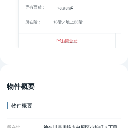
専有面積：
2
76.98m
所在階：
16階／地上23階
お問合せ
物件概要
物件概要
所在地
神奈川県
川崎市中原区
小杉町３丁目