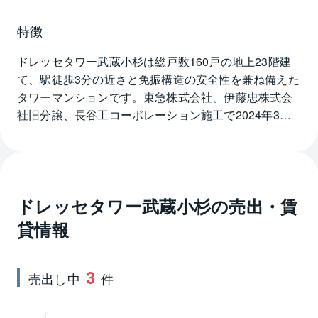
特徴
ドレッセタワー武蔵小杉は総戸数160戸の地上23階建
て、駅徒歩3分の近さと免振構造の安全性を兼ね備えた
タワーマンションです。東急株式会社、伊藤忠株式会
社旧分譲、長谷工コーポレーション施工で2024年3月
に竣工しました。「南の最前席」をコンセプトに曲線
を描くスラブラインでやわらかなフォルムとシンボ
リックな存在感を創出し、実質再生可能エネルギー
100％電気、太陽光発電の導入など本格的にSDGsに取
ドレッセタワー武蔵小杉
の売出・賃
り組んだタワーレジデンスです。ドレッセタワー武蔵
小杉の分譲時住戸専有面積は42.09㎡～84.49㎡、さま
貸情報
ざまなライフスタイルにあわせた1LDK～3LDKのプラ
ンニングです。不審者の侵入防止効果を高める顔認証
3
システムを採用したエントランスのオートロックなど
売出し中
件
を設置、安心のセキュリティ体制です。東急東横線の
武蔵小杉駅がフラットアプローチで徒歩3分にあり、路