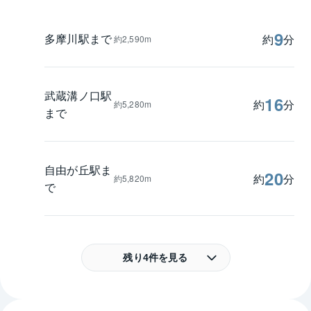
9
多摩川駅まで
約
分
約2,590m
武蔵溝ノ口駅
16
約
分
約5,280m
まで
自由が丘駅ま
20
約
分
約5,820m
で
残り4件を見る