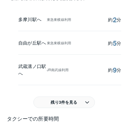
2
多摩川駅へ
約
分
東急東横線利用
5
自由が丘駅へ
約
分
東急東横線利用
武蔵溝ノ口駅
9
約
分
JR南武線利用
へ
残り3件を見る
タクシーでの所要時間