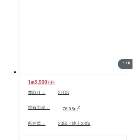
線を使い分けることで横浜方面や渋谷、新宿方面、新
横浜方面へのアクセスがスムーズ、交通利便性に恵ま
れています。マンション周辺には大型商業施設や飲食
店、金融機関、クリニック、役所、警察署、郵便局な
ど暮らしを支えるさまざまな施設がそろった暮らしや
すいロケーションです。
1 / 0
1
5,900
億
万円
間取り：
2LDK
専有面積：
2
76.98m
所在階：
23階／地上23階