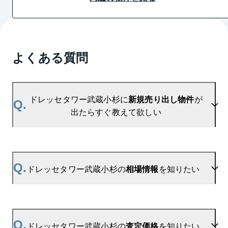
よくある質問
ドレッセタワー武蔵小杉に
新規売り出し物件
が
Q.
出たらすぐ教えて欲しい
A.
当サイトには、
「売り出されたら教えて」
リクエス
ト機能がございます。お気に入りのマンションをご
Q.
ドレッセタワー武蔵小杉の
相場情報
を知りたい
登録いただきますと、新着情報をいち早くお届けし
ます。
ご登録はこちら→
A.
参考相場価格、参考相場賃料
を掲載しております。
ドレッセタワー武蔵小杉の新着登録
ドレッセタワー武蔵小杉の過去の販売事例や、周辺
Q.
ドレッセタワー武蔵小杉の
査定価格
を知りたい