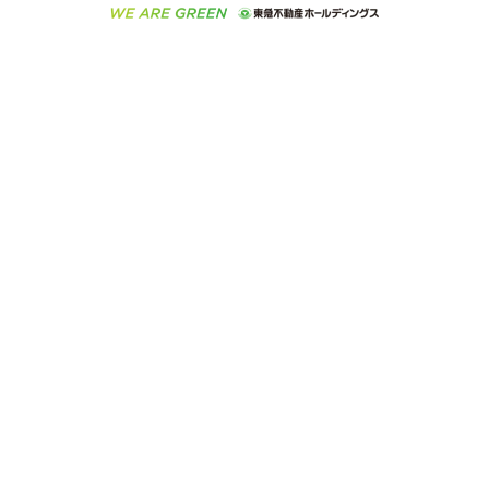
ご意見・お問い合わせ（金融商品取引専用の相談・お
人材サービスのご用命は 東急リバブルスタッフ株式会
ビル購入（ビル一棟）
不動産用語集
東急コミュニティー
問い合わせ窓口）
社まで
投資用不動産の売却査定
不動産なんでもネット相談室
保険募集におけるプライバシー・ポリシー
東北の逸品を贈ります 東北すぐれものセレクション
東急リバブル
ダイレクトメール（郵送物）・Eメールなどの送付停
事業用不動産の売却査定
住まいの税金
民泊の開業・運営のご相談は「ReINN株式会社」まで
東急住宅リース
止について
海外不動産
物件一括検索（購入＆賃貸）
宅地建物取引業者の皆様へ
学生情報センター（ナジック）
グループの一覧をもっと見る