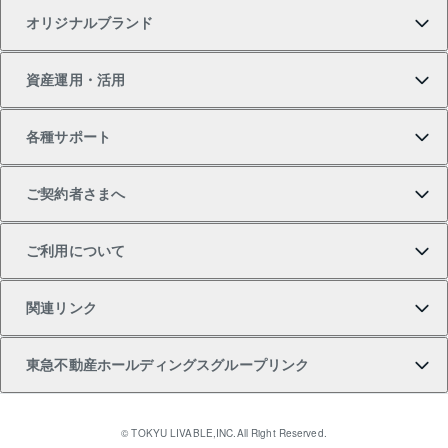
オリジナルブランド
新築一戸建ての購入
スピードAI査定
借りるときの流れ
マンション賃料データ
投資用不動産
不動産お役立ち情報
資産運用・活用
中古一戸建ての購入
不動産売却について
借りるガイド
賃貸管理プラン
事業用不動産
不動産AIアドバイザー Tellus Talk
当社売主リノベーションマンション
各種サポート
一棟リノベーションマンション L`GENTE（ルジェン
土地の購入
不動産査定について
リロケーションについて
マンション投資
マンションライブラリー
等価交換事業
テ）
ご契約者さまへ
不動産購入の流れ
売却サービス
貸すときの流れ
投資用マンション
人気マンションランキング
区分リノベーションマンション Lideas（リディアス）
不動産M&A
シニア向けサポート
ご利用について
投資用一棟レジデンスWELL SQUARE（ウェルスクエ
注目キーワード物件特集
不動産売却の流れ
貸すガイド
マンション一棟
暮らしに役立つ不動産メディア 「Lnote」
アセットマネジメント・出資
相続サポート
ご契約者さまサポートメニュー
ア）
関連リンク
購入ガイド
不動産買換えの流れ
アパート経営
不動産相場・不動産価格情報
不動産小口投資 LEGACIA（レガシア）
リフォームサポート
ご紹介・再契約特典
本人確認に関するお客様へのお願い
東急不動産ホールディングスグループリンク
売却ガイド
アパート投資用物件
不動産売却FAQ
入居者様専用-各種ご案内（賃貸）
金融商品取引について
すまいValue
多言語対応
English
繁体中文
簡体中文
これからご結婚される方に東急百貨店のブライダルク
© TOKYU LIVABLE,INC.All Right Reserved.
収益物件
不動産コラム・ニュース
東急こすもす会「こすもすWeb」
東急リバブル ソーシャルメディアポリシー
東急不動産
ラブ