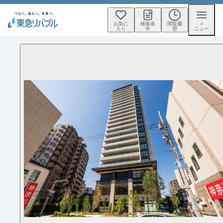
お気に
検索条
閲覧履
メ
入り
件
歴
ニュー