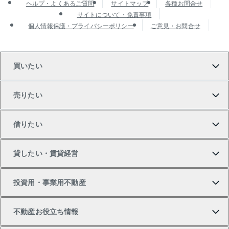
ヘルプ・よくあるご質問
サイトマップ
各種お問合せ
サイトについて・免責事項
個人情報保護・プライバシーポリシー
ご意見・お問合せ
買いたい
売りたい
買いたいTOP
借りたい
マンションの購入
売りたいTOP
貸したい・賃貸経営
新築・分譲マンションの購入
マンションの売却・査定
借りたいTOP
投資用・事業用不動産
中古マンションの購入
一戸建ての売却・査定
物件を借りる
貸したいTOP
不動産お役立ち情報
一戸建ての購入
土地の売却・査定
オフィス・店舗の賃貸
無料賃料査定
投資用・事業用不動産TOP