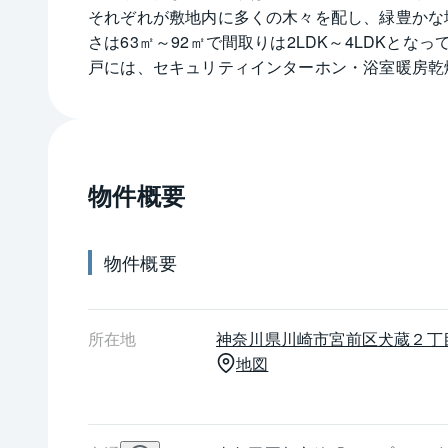
それぞれが敷地内に多くの木々を配し、緑豊かな
さは63㎡～92㎡で間取りは2LDK～4LDKと
戸には、セキュリティインターホン・浴室暖房乾
犯カメラ・防火水槽・誘導灯・歩車分離の動線な
す。
物件概要
物件概要
所在地
神奈川県
川崎市宮前区
犬蔵２丁
地図