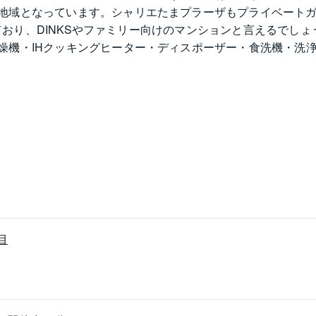
地域となっています。シャリエたまプラーザもプライベート
なっており、DINKSやファミリー向けのマンションと言えるで
燥機・IHクッキングヒーター・ディスポーザー・食洗機・洗
ど安全面での配慮もされています。シャリエたまプラーザは、
目