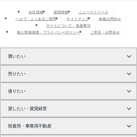
会社情報
採用情報
ニュースリリース
ヘルプ・よくあるご質問
サイトマップ
各種お問合せ
サイトについて・免責事項
個人情報保護・プライバシーポリシー
ご意見・お問合せ
買いたい
売りたい
買いたいTOP
借りたい
マンションの購入
売りたいTOP
貸したい・賃貸経営
新築・分譲マンションの購入
マンションの売却・査定
借りたいTOP
投資用・事業用不動産
中古マンションの購入
一戸建ての売却・査定
物件を借りる
貸したいTOP