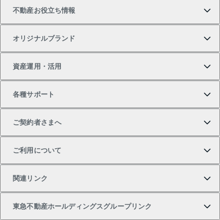
不動産お役立ち情報
一戸建ての購入
土地の売却・査定
オフィス・店舗の賃貸
無料賃料査定
投資用・事業用不動産TOP
オリジナルブランド
新築一戸建ての購入
スピードAI査定
借りるときの流れ
マンション賃料データ
投資用不動産
不動産お役立ち情報
資産運用・活用
中古一戸建ての購入
不動産売却について
借りるガイド
賃貸管理プラン
事業用不動産
不動産AIアドバイザー Tellus Talk
当社売主リノベーションマンション
各種サポート
一棟リノベーションマンション L`GENTE（ルジェン
土地の購入
不動産査定について
リロケーションについて
マンション投資
マンションライブラリー
等価交換事業
テ）
ご契約者さまへ
不動産購入の流れ
売却サービス
貸すときの流れ
投資用マンション
人気マンションランキング
区分リノベーションマンション Lideas（リディアス）
不動産M&A
シニア向けサポート
ご利用について
投資用一棟レジデンスWELL SQUARE（ウェルスクエ
注目キーワード物件特集
不動産売却の流れ
貸すガイド
マンション一棟
暮らしに役立つ不動産メディア 「Lnote」
アセットマネジメント・出資
相続サポート
ご契約者さまサポートメニュー
ア）
関連リンク
購入ガイド
不動産買換えの流れ
アパート経営
不動産相場・不動産価格情報
不動産小口投資 LEGACIA（レガシア）
リフォームサポート
ご紹介・再契約特典
本人確認に関するお客様へのお願い
東急不動産ホールディングスグループリンク
売却ガイド
アパート投資用物件
不動産売却FAQ
入居者様専用-各種ご案内（賃貸）
金融商品取引について
すまいValue