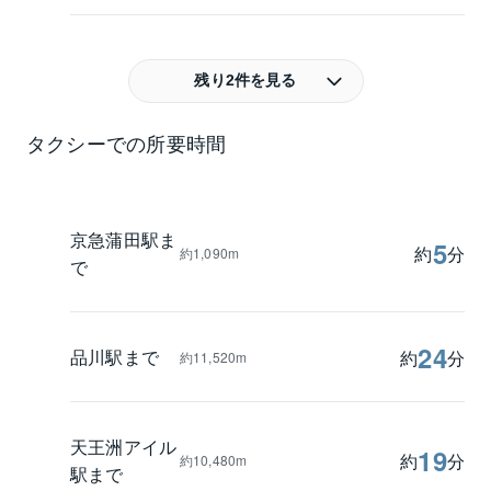
残り2件を見る
タクシーでの所要時間
京急蒲田駅ま
5
約
分
約1,090m
で
24
品川駅まで
約
分
約11,520m
天王洲アイル
19
約
分
約10,480m
駅まで