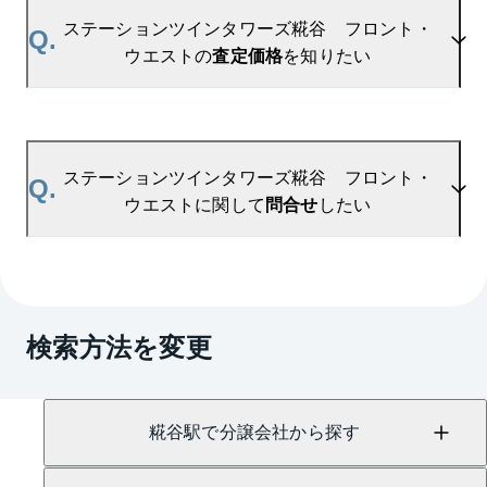
ストの新着登録
ステーションツインタワーズ糀谷 フロント・ウエ
ステーションツインタワーズ糀谷 フロント・
Q.
ストの過去の販売事例や、周辺の販売実績からAIが
ウエストの
査定価格
を知りたい
算出した数値です。ご希望の広さに合わせてご確認
いただけますので、平米数選択もご活用ください。
A.
ステーションツインタワーズ糀谷 フロント・ウエ
ストの無料売却査定は
お問い合わせフォーム
よりお
ステーションツインタワーズ糀谷 フロント・
Q.
問い合わせください。
ウエストに関して
問合せ
したい
マンションAI査定では、ご所有マンションの推定価
格をAIがすぐにスピード査定いたします。
→
AI査定はこちら
A.
売買に関するお問い合わせは、
蒲田センター
（TEL：0120-600-109）
検索方法を変更
賃貸に関するお問い合わせは、
蒲田センター
（TEL：0800-170-7050）
にて承っております。
糀谷駅で分譲会社から探す