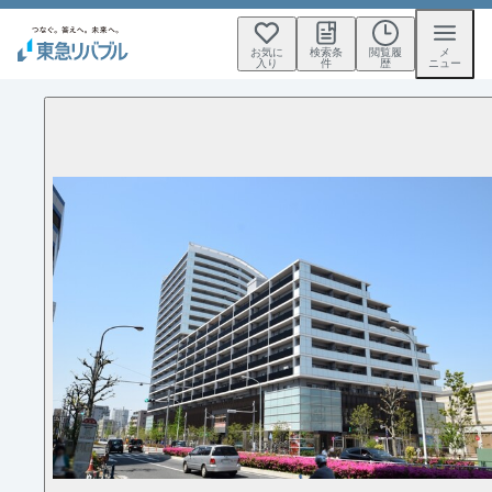
お気に
検索条
閲覧履
メ
入り
件
歴
ニュー