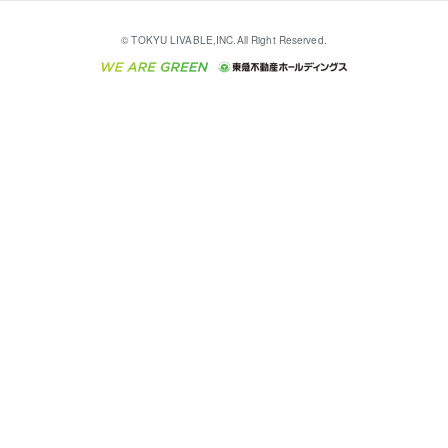
多言語対応
English
繁体中文
簡体中文
これからご結婚される方に東急百貨店のブライダルク
© TOKYU LIVABLE,INC.All Right Reserved.
収益物件
不動産コラム・ニュース
東急こすもす会「こすもすWeb」
東急リバブル ソーシャルメディアポリシー
東急不動産
ラブ
ご意見・お問い合わせ（金融商品取引専用の相談・お
人材サービスのご用命は 東急リバブルスタッフ株式会
ビル購入（ビル一棟）
不動産用語集
東急コミュニティー
問い合わせ窓口）
社まで
投資用不動産の売却査定
不動産なんでもネット相談室
保険募集におけるプライバシー・ポリシー
東北の逸品を贈ります 東北すぐれものセレクション
東急リバブル
ダイレクトメール（郵送物）・Eメールなどの送付停
事業用不動産の売却査定
住まいの税金
民泊の開業・運営のご相談は「ReINN株式会社」まで
東急住宅リース
止について
海外不動産
物件一括検索（購入＆賃貸）
宅地建物取引業者の皆様へ
学生情報センター（ナジック）
グループの一覧をもっと見る