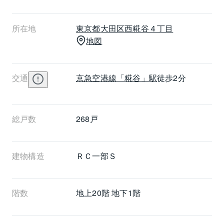
店、個人商店の並ぶ穏やかな商店街など幅広いお店が
あり暮らしの買い物も近隣で済ませる事ができます。
所在地
東京都
大田区
西糀谷４丁目
呑川と一体となった夫婦橋親水公園や、プールや野球
地図
場の施設も入る荻中公園など、休日にのんびりとした
時間を過ごせる場所が徒歩圏内にあり、幅広い世代の
居住者にとって嬉しい施設です。ステーションツイン
交通
京急空港線
「糀谷」駅
徒歩2分
タワーズ糀谷フロントウエストの一住戸の専有面積
は、36.64㎡～86.79㎡で、生活スタイルによって広さ
を選ぶことができます。オートロック設備や防犯カメ
ラも完備されており安心して暮らすことができます。1
総戸数
268戸
階部分にはテナントが入っていますが、居住者とテナ
ント利用者の動線が出来る限り交わらないように配慮
された計画です。
建物構造
ＲＣ一部Ｓ
階数
地上20階 地下1階