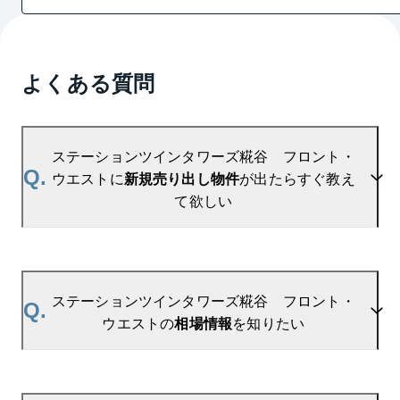
よくある質問
ステーションツインタワーズ糀谷 フロント・
Q.
ウエストに
新規売り出し物件
が出たらすぐ教え
て欲しい
A.
当サイトには、
「売り出されたら教えて」
リクエス
ト機能がございます。お気に入りのマンションをご
ステーションツインタワーズ糀谷 フロント・
Q.
登録いただきますと、新着情報をいち早くお届けし
ウエストの
相場情報
を知りたい
ます。
ご登録はこちら→
ステーションツインタワーズ糀谷　フロント・ウエ
A.
参考相場価格、参考相場賃料
を掲載しております。