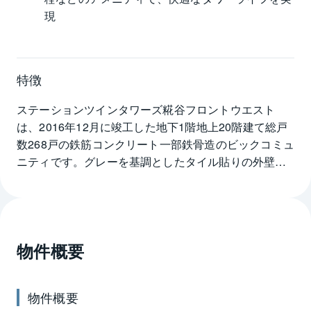
現
特徴
ステーションツインタワーズ糀谷フロントウエスト
は、2016年12月に竣工した地下1階地上20階建て総戸
数268戸の鉄筋コンクリート一部鉄骨造のビックコミュ
ニティです。グレーを基調としたタイル貼りの外壁
に、ベランダのガラス手摺で開放感のある洗練された
ファサードが特徴で、施工会社は戸田建設です。敷地
は、最寄り駅で徒歩2分の距離にある京急空港線糀谷駅
前に位置します。京急本線と京急空港線の乗入れる京
物件概要
急蒲田駅は、駅から徒歩10分で2駅を利用することが可
能で毎日の通勤、通学にも利便性に優れています。ス
テーションツインタワーズ糀谷フロントウエストの徒
物件概要
歩圏内には、スーパー、コンビニエンスストア、飲食