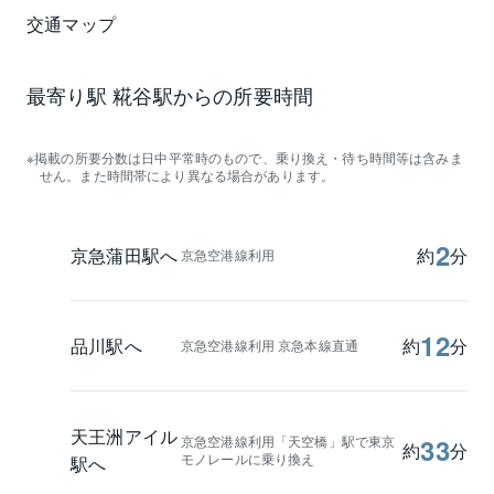
交通マップ
最寄り駅 糀谷駅からの所要時間
掲載の所要分数は日中平常時のもので、乗り換え・待ち時間等は含みま
せん。また時間帯により異なる場合があります。
2
京急蒲田駅へ
約
分
京急空港線利用
12
品川駅へ
約
分
京急空港線利用 京急本線直通
天王洲アイル
京急空港線利用「天空橋」駅で東京
33
約
分
モノレールに乗り換え
駅へ