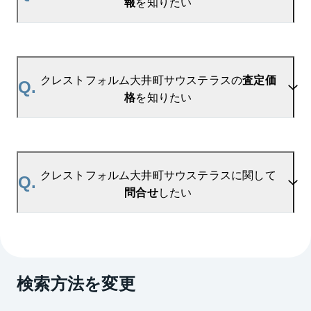
報
を知りたい
ます。
ご登録はこちら→
クレストフォルム大井町サウステラスの新着登録
A.
参考相場価格、参考相場賃料
を掲載しております。
クレストフォルム大井町サウステラスの過去の販売
クレストフォルム大井町サウステラスの
査定価
Q.
事例や、周辺の販売実績からAIが算出した数値で
格
を知りたい
す。ご希望の広さに合わせてご確認いただけますの
で、平米数選択もご活用ください。
A.
クレストフォルム大井町サウステラスの無料売却査
定は
お問い合わせフォーム
よりお問い合わせくださ
クレストフォルム大井町サウステラスに関して
Q.
い。
問合せ
したい
マンションAI査定では、ご所有マンションの推定価
格をAIがすぐにスピード査定いたします。
→
AI査定はこちら
A.
売買に関するお問い合わせは、
大井町センター
（TEL：0120-974-322）
検索方法を変更
賃貸に関するお問い合わせは、
大井町センター
（TEL：0120-917-216）