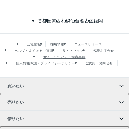
首都圏
関西
札幌
仙台
名古屋
福岡
会社情報
採用情報
ニュースリリース
ヘルプ・よくあるご質問
サイトマップ
各種お問合せ
サイトについて・免責事項
個人情報保護・プライバシーポリシー
ご意見・お問合せ
買いたい
売りたい
買いたいTOP
借りたい
マンションの購入
売りたいTOP