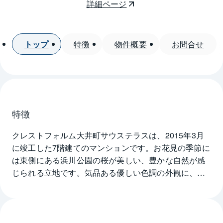
詳細ページ
トップ
特徴
物件概要
お問合せ
特徴
クレストフォルム大井町サウステラスは、2015年3月
に竣工した7階建てのマンションです。お花見の季節に
は東側にある浜川公園の桜が美しい、豊かな自然が感
じられる立地です。気品ある優しい色調の外観に、イ
ンナーバルコニータイプで凛とした佇まいです。エン
トランスへのアプローチは広場状のスペースとなって
いて、優美な植栽が贅沢にあしらわれています。その
ためオートロックのエントランスも通りから奥まった