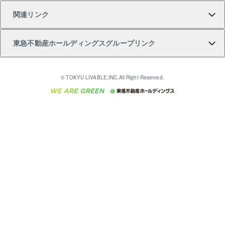
関連リンク
購入ガイド
不動産買換えの流れ
アパート経営
不動産相場・不動産価格情報
不動産小口投資 LEGACIA（レガシア）
リフォームサポート
ご紹介・再契約特典
本人確認に関するお客様へのお願い
東急不動産ホールディングスグループリンク
売却ガイド
アパート投資用物件
不動産売却FAQ
入居者様専用-各種ご案内（賃貸）
金融商品取引について
すまいValue
多言語対応
English
繁体中文
簡体中文
これからご結婚される方に東急百貨店のブライダルク
© TOKYU LIVABLE,INC.All Right Reserved.
収益物件
不動産コラム・ニュース
東急こすもす会「こすもすWeb」
東急リバブル ソーシャルメディアポリシー
東急不動産
ラブ
ご意見・お問い合わせ（金融商品取引専用の相談・お
人材サービスのご用命は 東急リバブルスタッフ株式会
ビル購入（ビル一棟）
不動産用語集
東急コミュニティー
問い合わせ窓口）
社まで
投資用不動産の売却査定
不動産なんでもネット相談室
保険募集におけるプライバシー・ポリシー
東北の逸品を贈ります 東北すぐれものセレクション
東急リバブル
ダイレクトメール（郵送物）・Eメールなどの送付停
事業用不動産の売却査定
住まいの税金
民泊の開業・運営のご相談は「ReINN株式会社」まで
東急住宅リース
止について
海外不動産
物件一括検索（購入＆賃貸）
宅地建物取引業者の皆様へ
学生情報センター（ナジック）
グループの一覧をもっと見る