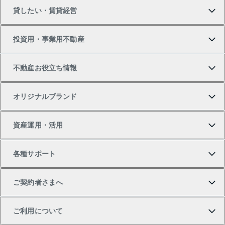
貸したい・賃貸経営
新築・分譲マンションの購入
マンションの売却・査定
借りたいTOP
投資用・事業用不動産
中古マンションの購入
一戸建ての売却・査定
物件を借りる
貸したいTOP
不動産お役立ち情報
一戸建ての購入
土地の売却・査定
オフィス・店舗の賃貸
無料賃料査定
投資用・事業用不動産TOP
オリジナルブランド
新築一戸建ての購入
スピードAI査定
借りるときの流れ
マンション賃料データ
投資用不動産
不動産お役立ち情報
資産運用・活用
中古一戸建ての購入
不動産売却について
借りるガイド
賃貸管理プラン
事業用不動産
不動産AIアドバイザー Tellus Talk
当社売主リノベーションマンション
各種サポート
一棟リノベーションマンション L`GENTE（ルジェン
土地の購入
不動産査定について
リロケーションについて
マンション投資
マンションライブラリー
等価交換事業
テ）
ご契約者さまへ
不動産購入の流れ
売却サービス
貸すときの流れ
投資用マンション
人気マンションランキング
区分リノベーションマンション Lideas（リディアス）
不動産M&A
シニア向けサポート
ご利用について
投資用一棟レジデンスWELL SQUARE（ウェルスクエ
注目キーワード物件特集
不動産売却の流れ
貸すガイド
マンション一棟
暮らしに役立つ不動産メディア 「Lnote」
アセットマネジメント・出資
相続サポート
ご契約者さまサポートメニュー
ア）