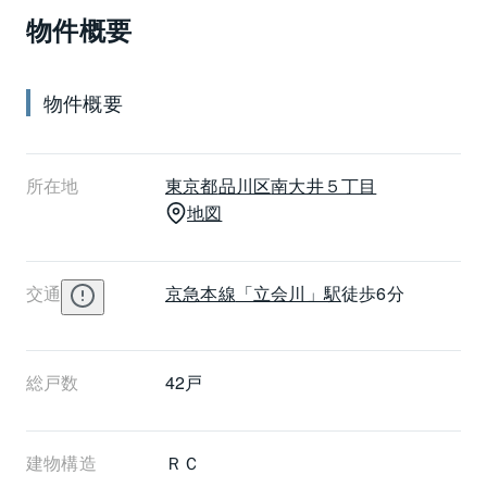
物件概要
位置になり、アクセス時のプライバシーにも配慮した
安心設計です。また宅配ボックスも設置されていま
す。クレストフォルム大井町サウステラスは総住戸数
物件概要
42戸で、間取りは1LDK～3LDK、専有面積が33.38㎡
～70.43㎡での対応です。各住戸はホテルライクな内廊
下を境に、東向きと西向きにレイアウトされていま
所在地
東京都
品川区
南大井５丁目
す。ノンタッチキーが採用され、玄関ドアはダブル
地図
ロック、プッシュハンドルなどセキュリティや使いや
すさにも配慮しています。リビングダイニングには
TES式床暖房を設置、また収納豊富で使い勝手の良い
交通
京急本線
「立会川」駅
徒歩6分
システムキッチンにはディスポーザーもあり、快適な
マンションライフをサポートしています。クレスト
フォルム大井町サウステラスは、京急本線立会川駅か
ら徒歩6分です。コンビニエンスストアも徒歩1分圏内
総戸数
42戸
にあり便利に暮らせます。
建物構造
ＲＣ