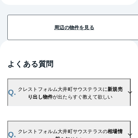
周辺の物件を見る
よくある質問
クレストフォルム大井町サウステラスに
新規売
Q.
り出し物件
が出たらすぐ教えて欲しい
A.
当サイトには、
「売り出されたら教えて」
リクエス
ト機能がございます。お気に入りのマンションをご
クレストフォルム大井町サウステラスの
相場情
Q.
登録いただきますと、新着情報をいち早くお届けし