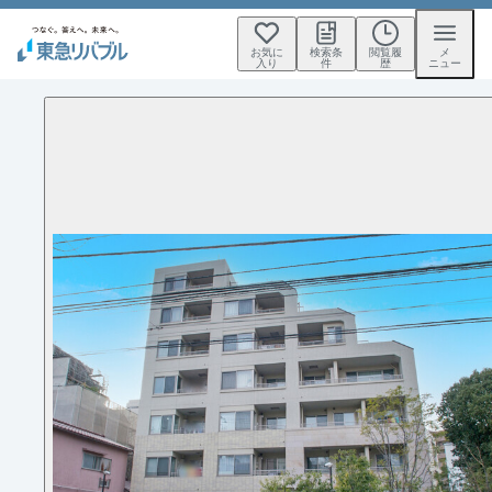
お気に
検索条
閲覧履
メ
入り
件
歴
ニュー