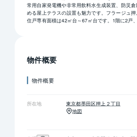
常用自家発電機や非常用飲料水生成装置、防災倉
める屋上テラスの設置も魅力です。フラージュ押上
住戸専有面積は42㎡台～67㎡台です。1階に2
プライバシーに配慮したアルコープ仕様で、TE
す。セキュリティ対策ではオートロックシステム
充電器を設置、バイク7台分と自転車134台分
で、駅から徒歩4分です。
物件概要
物件概要
所在地
東京都
墨田区
押上２丁目
地図