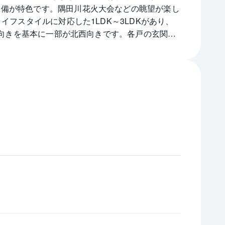
設備が特色です。隅田川花火大会などの眺望が楽し
フスタイルに対応した1LDK～3LDKがあり、
東向きを基本に一部が北西向きです。各戸の玄関は
を敷設、ユニットバスは浴室換気暖房乾燥機付きで
ます。また、4台分の駐車場の1つに電気自動車用
トロ半蔵門線、東武スカイツリーライン押上駅