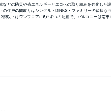
庫などの防災や省エネルギーとエコへの取り組みを強化した
の住戸の間取りはシングル・DINKS・ファミリーの多様なライ
戸、2階以上はワンフロアに5戸ずつの配置で、バルコニーは南
S熱源器による給湯方式でリビングダイニングに温水式床暖房
を採用し、1階には郵便受け一体型宅配ボックスやを設けてい
の駐輪場も確保しています。フラージュ押上の最寄り駅は東京メ