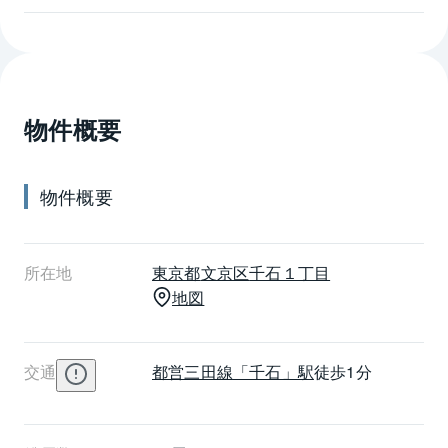
でき、週末の散策を楽しめそう。徒歩5分圏内に公立小
学校、中学校や図書館などがあり、教育環境も整って
います。シティハウス文京千石駅前の分譲時の間取り
は2LDK～3LDK、広さは54㎡～71㎡台、どの住戸も南
向きで通風と採光を確保、屋内アクセス可能なごみ置
物件概要
き場など、快適な居住空間を実現しています。床暖
房、浴室暖房乾燥機など便利な設備が充実、カラーTV
モニター付きインターホンとオートロックが住まいの
物件概要
安心安全を守ります。シティハウス文京千石駅前の最
寄り駅は都営三田線の千石駅で駅から徒歩1分、通勤通
学に便利で深夜の帰宅も安心な好立地です。
所在地
東京都
文京区
千石１丁目
地図
交通
都営三田線
「千石」駅
徒歩1分