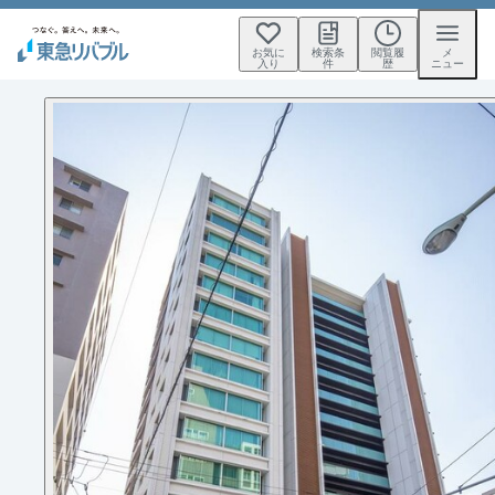
お気に
検索条
閲覧履
メ
入り
件
歴
ニュー