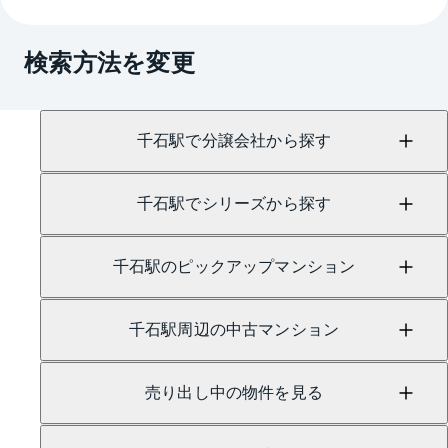
A.
売買に関するお問い合わせは、
茗荷谷センター
（TEL：0800-111-1109）
検索方法を変更
賃貸に関するお問い合わせは、
茗荷谷センター
（TEL：0120-965-049）
にて承っております。
千石駅で分譲会社から探す
千石駅でシリーズから探す
千石駅のピックアップマンション
千石駅周辺の中古マンション
売り出し中の物件を見る