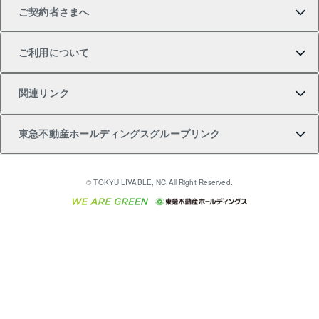
ご契約者さまへ
不動産購入の流れ
売却サービス
貸すときの流れ
投資用マンション
人気マンションランキング
区分リノベーションマンション Lideas（リディアス）
不動産M&A
シニア向けサポート
ご利用について
投資用一棟レジデンスWELL SQUARE（ウェルスクエ
注目キーワード物件特集
不動産売却の流れ
貸すガイド
マンション一棟
暮らしに役立つ不動産メディア 「Lnote」
アセットマネジメント・出資
相続サポート
ご契約者さまサポートメニュー
ア）
関連リンク
購入ガイド
不動産買換えの流れ
アパート経営
不動産相場・不動産価格情報
不動産小口投資 LEGACIA（レガシア）
リフォームサポート
ご紹介・再契約特典
本人確認に関するお客様へのお願い
東急不動産ホールディングスグループリンク
売却ガイド
アパート投資用物件
不動産売却FAQ
入居者様専用-各種ご案内（賃貸）
金融商品取引について
すまいValue
多言語対応
English
繁体中文
簡体中文
これからご結婚される方に東急百貨店のブライダルク
© TOKYU LIVABLE,INC.All Right Reserved.
収益物件
不動産コラム・ニュース
東急こすもす会「こすもすWeb」
東急リバブル ソーシャルメディアポリシー
東急不動産
ラブ
ご意見・お問い合わせ（金融商品取引専用の相談・お
人材サービスのご用命は 東急リバブルスタッフ株式会
ビル購入（ビル一棟）
不動産用語集
東急コミュニティー
問い合わせ窓口）
社まで
投資用不動産の売却査定
不動産なんでもネット相談室
保険募集におけるプライバシー・ポリシー
東北の逸品を贈ります 東北すぐれものセレクション
東急リバブル
ダイレクトメール（郵送物）・Eメールなどの送付停
事業用不動産の売却査定
住まいの税金
民泊の開業・運営のご相談は「ReINN株式会社」まで
東急住宅リース
止について