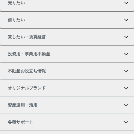
売りたい
買いたいTOP
借りたい
マンションの購入
売りたいTOP
貸したい・賃貸経営
新築・分譲マンションの購入
マンションの売却・査定
借りたいTOP
投資用・事業用不動産
中古マンションの購入
一戸建ての売却・査定
物件を借りる
貸したいTOP
不動産お役立ち情報
一戸建ての購入
土地の売却・査定
オフィス・店舗の賃貸
無料賃料査定
投資用・事業用不動産TOP
オリジナルブランド
新築一戸建ての購入
スピードAI査定
借りるときの流れ
マンション賃料データ
投資用不動産
不動産お役立ち情報
資産運用・活用
中古一戸建ての購入
不動産売却について
借りるガイド
賃貸管理プラン
事業用不動産
不動産AIアドバイザー Tellus Talk
当社売主リノベーションマンション
各種サポート
一棟リノベーションマンション L`GENTE（ルジェン
土地の購入
不動産査定について
リロケーションについて
マンション投資
マンションライブラリー
等価交換事業
テ）