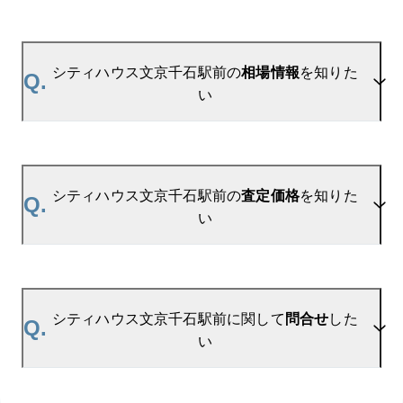
A.
当サイトには、
「売り出されたら教えて」
リクエス
ト機能がございます。お気に入りのマンションをご
シティハウス文京千石駅前の
相場情報
を知りた
Q.
登録いただきますと、新着情報をいち早くお届けし
い
ます。
ご登録はこちら→
シティハウス文京千石駅前の新着登録
A.
参考相場価格、参考相場賃料
を掲載しております。
シティハウス文京千石駅前の過去の販売事例や、周
シティハウス文京千石駅前の
査定価格
を知りた
Q.
辺の販売実績からAIが算出した数値です。ご希望の
い
広さに合わせてご確認いただけますので、平米数選
択もご活用ください。
A.
シティハウス文京千石駅前の無料売却査定は
お問い合わせフォーム
よりお問い合わせください。
シティハウス文京千石駅前に関して
問合せ
した
Q.
マンションAI査定では、ご所有マンションの推定価
い
格をAIがすぐにスピード査定いたします。
→
AI査定はこちら