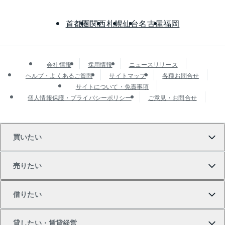
首都圏
関西
札幌
仙台
名古屋
福岡
会社情報
採用情報
ニュースリリース
ヘルプ・よくあるご質問
サイトマップ
各種お問合せ
サイトについて・免責事項
個人情報保護・プライバシーポリシー
ご意見・お問合せ
買いたい
売りたい
買いたいTOP
借りたい
マンションの購入
売りたいTOP
貸したい・賃貸経営