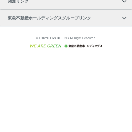
関連リンク
購入ガイド
不動産買換えの流れ
アパート経営
不動産相場・不動産価格情報
不動産小口投資 LEGACIA（レガシア）
リフォームサポート
ご紹介・再契約特典
本人確認に関するお客様へのお願い
東急不動産ホールディングスグループリンク
売却ガイド
アパート投資用物件
不動産売却FAQ
入居者様専用-各種ご案内（賃貸）
金融商品取引について
すまいValue
多言語対応
English
繁体中文
簡体中文
これからご結婚される方に東急百貨店のブライダルク
© TOKYU LIVABLE,INC.All Right Reserved.
収益物件
不動産コラム・ニュース
東急こすもす会「こすもすWeb」
東急リバブル ソーシャルメディアポリシー
東急不動産
ラブ
ご意見・お問い合わせ（金融商品取引専用の相談・お
人材サービスのご用命は 東急リバブルスタッフ株式会
ビル購入（ビル一棟）
不動産用語集
東急コミュニティー
問い合わせ窓口）
社まで
投資用不動産の売却査定
不動産なんでもネット相談室
保険募集におけるプライバシー・ポリシー
東北の逸品を贈ります 東北すぐれものセレクション
東急リバブル
ダイレクトメール（郵送物）・Eメールなどの送付停
事業用不動産の売却査定
住まいの税金
民泊の開業・運営のご相談は「ReINN株式会社」まで
東急住宅リース
止について
海外不動産
物件一括検索（購入＆賃貸）
宅地建物取引業者の皆様へ
学生情報センター（ナジック）
グループの一覧をもっと見る