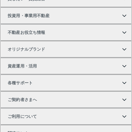
新築・分譲マンションの購入
マンションの売却・査定
借りたいTOP
投資用・事業用不動産
中古マンションの購入
一戸建ての売却・査定
物件を借りる
貸したいTOP
不動産お役立ち情報
一戸建ての購入
土地の売却・査定
オフィス・店舗の賃貸
無料賃料査定
投資用・事業用不動産TOP
オリジナルブランド
新築一戸建ての購入
スピードAI査定
借りるときの流れ
マンション賃料データ
投資用不動産
不動産お役立ち情報
資産運用・活用
中古一戸建ての購入
不動産売却について
借りるガイド
賃貸管理プラン
事業用不動産
不動産AIアドバイザー Tellus Talk
当社売主リノベーションマンション
各種サポート
一棟リノベーションマンション L`GENTE（ルジェン
土地の購入
不動産査定について
リロケーションについて
マンション投資
マンションライブラリー
等価交換事業
テ）
ご契約者さまへ
不動産購入の流れ
売却サービス
貸すときの流れ
投資用マンション
人気マンションランキング
区分リノベーションマンション Lideas（リディアス）
不動産M&A
シニア向けサポート
ご利用について
投資用一棟レジデンスWELL SQUARE（ウェルスクエ
注目キーワード物件特集
不動産売却の流れ
貸すガイド
マンション一棟
暮らしに役立つ不動産メディア 「Lnote」
アセットマネジメント・出資
相続サポート
ご契約者さまサポートメニュー
ア）