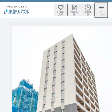
お気に
検索条
閲覧履
メ
入り
件
歴
ニュー