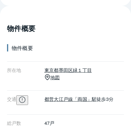
ビングダイニングは明るく開放感があります。リビン
グダイニングには床暖房を設置しているほか、キッチ
ンには食器洗浄機、浴室には追い焚き機能、換気乾燥
物件概要
機が装備されています。各住戸にウォークインクロー
ゼットを備えているうえ、洗面室のリネン庫や三面鏡
の裏収納、廊下の物入れなどの豊富な収納も魅力の一
物件概要
つです。ザ・パークハウス両国は清澄通りに面してお
り、吹き抜けのエントランスは広々とした印象です。
清澄通りをまっすぐ3分進むと最寄り駅の都営大江戸線
所在地
東京都
墨田区
緑１丁目
両国駅があります。徒歩8分の距離のJR総武本線両国
地図
駅も利用可能です。また、屋上にスカイビューテラス
を設けており、夏には隅田川の花火も楽しめます。
交通
都営大江戸線
「両国」駅
徒歩3分
総戸数
47戸