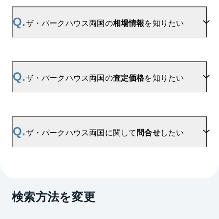
A.
当サイトには、
「売り出されたら教えて」
リクエス
ト機能がございます。お気に入りのマンションをご
Q.
ザ・パークハウス両国の
相場情報
を知りたい
登録いただきますと、新着情報をいち早くお届けし
ます。
ご登録はこちら→
ザ・パークハウス両国の新着登録
A.
参考相場価格、参考相場賃料
を掲載しております。
ザ・パークハウス両国の過去の販売事例や、周辺の
Q.
ザ・パークハウス両国の
査定価格
を知りたい
販売実績からAIが算出した数値です。ご希望の広さ
に合わせてご確認いただけますので、平米数選択も
ご活用ください。
A.
ザ・パークハウス両国の無料売却査定は
お問い合わせフォーム
よりお問い合わせください。
Q.
ザ・パークハウス両国に関して
問合せ
したい
マンションAI査定では、ご所有マンションの推定価
格をAIがすぐにスピード査定いたします。
→
AI査定はこちら
A.
売買に関するお問い合わせは、
錦糸町センター
（TEL：0800-222-2109）
検索方法を変更
賃貸に関するお問い合わせは、
錦糸町センター
（TEL：0800-170-7036）