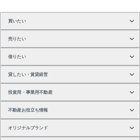
買いたい
売りたい
買いたいTOP
借りたい
マンションの購入
売りたいTOP
貸したい・賃貸経営
新築・分譲マンションの購入
マンションの売却・査定
借りたいTOP
投資用・事業用不動産
中古マンションの購入
一戸建ての売却・査定
物件を借りる
貸したいTOP
不動産お役立ち情報
一戸建ての購入
土地の売却・査定
オフィス・店舗の賃貸
無料賃料査定
投資用・事業用不動産TOP
オリジナルブランド
新築一戸建ての購入
スピードAI査定
借りるときの流れ
マンション賃料データ
投資用不動産
不動産お役立ち情報