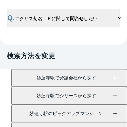
用ください。
A.
アクサス菊名ＬＲの無料売却査定は
お問い合わせフォーム
よりお問い合わせください。
Q.
アクサス菊名ＬＲに関して
問合せ
したい
マンションAI査定では、ご所有マンションの推定価
格をAIがすぐにスピード査定いたします。
→
AI査定はこちら
A.
売買に関するお問い合わせは、
菊名センター
（TEL：0120-109-964）
検索方法を変更
賃貸に関するお問い合わせは、
日吉センター
（TEL：0800-170-7047）
にて承っております。
妙蓮寺駅で分譲会社から探す
妙蓮寺駅でシリーズから探す
妙蓮寺駅のピックアップマンション