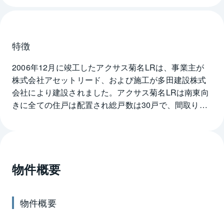
特徴
2006年12月に竣工したアクサス菊名LRは、事業主が
株式会社アセットリード、および施工が多田建設株式
会社により建設されました。アクサス菊名LRは南東向
きに全ての住戸は配置され総戸数は30戸で、間取りは
30.81㎡～34.42㎡の1DKとシングル向けのプランニン
グです。外観は4階建てのタイル貼りで、エントランス
にはオートロック、宅配ロッカーが設置され、住戸に
はTVモニター付きインターホン、CATV、インター
物件概要
ネット回線などが設置されています。またバス・トイ
レが各々独立し、室内洗濯機置場が設けられ、他に
BS・CSパラボラアンテナが備えられています。横浜
物件概要
市港北区菊名3丁目にあるアクサス菊名LRは東急東横
線の妙蓮寺駅から徒歩11分、または同線の菊名駅から