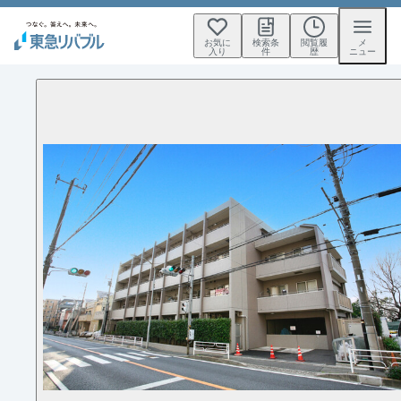
お気に
検索条
閲覧履
メ
入り
件
歴
ニュー