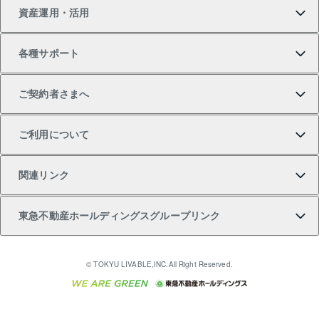
資産運用・活用
中古一戸建ての購入
不動産売却について
借りるガイド
賃貸管理プラン
事業用不動産
不動産AIアドバイザー Tellus Talk
当社売主リノベーションマンション
各種サポート
一棟リノベーションマンション L`GENTE（ルジェン
土地の購入
不動産査定について
リロケーションについて
マンション投資
マンションライブラリー
等価交換事業
テ）
ご契約者さまへ
不動産購入の流れ
売却サービス
貸すときの流れ
投資用マンション
人気マンションランキング
区分リノベーションマンション Lideas（リディアス）
不動産M&A
シニア向けサポート
ご利用について
投資用一棟レジデンスWELL SQUARE（ウェルスクエ
注目キーワード物件特集
不動産売却の流れ
貸すガイド
マンション一棟
暮らしに役立つ不動産メディア 「Lnote」
アセットマネジメント・出資
相続サポート
ご契約者さまサポートメニュー
ア）
関連リンク
購入ガイド
不動産買換えの流れ
アパート経営
不動産相場・不動産価格情報
不動産小口投資 LEGACIA（レガシア）
リフォームサポート
ご紹介・再契約特典
本人確認に関するお客様へのお願い
東急不動産ホールディングスグループリンク
売却ガイド
アパート投資用物件
不動産売却FAQ
入居者様専用-各種ご案内（賃貸）
金融商品取引について
すまいValue
多言語対応
English
繁体中文
簡体中文
これからご結婚される方に東急百貨店のブライダルク
© TOKYU LIVABLE,INC.All Right Reserved.
収益物件
不動産コラム・ニュース
東急こすもす会「こすもすWeb」
東急リバブル ソーシャルメディアポリシー
東急不動産
ラブ
ご意見・お問い合わせ（金融商品取引専用の相談・お
人材サービスのご用命は 東急リバブルスタッフ株式会
ビル購入（ビル一棟）
不動産用語集
東急コミュニティー
問い合わせ窓口）
社まで