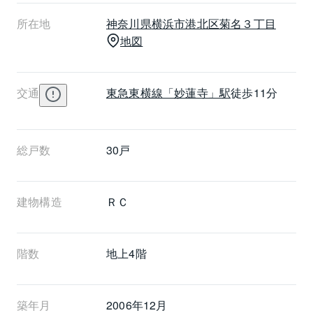
徒歩15分、JR横浜線の菊名駅から徒歩16分です。周辺
所在地
神奈川県
横浜市港北区
菊名３丁目
はスーパーが至近で、歯科医院、コンビニエンススト
地図
アも近くです。
交通
東急東横線
「妙蓮寺」駅
徒歩11分
総戸数
30戸
建物構造
ＲＣ
階数
地上4階 
築年月
2006年12月