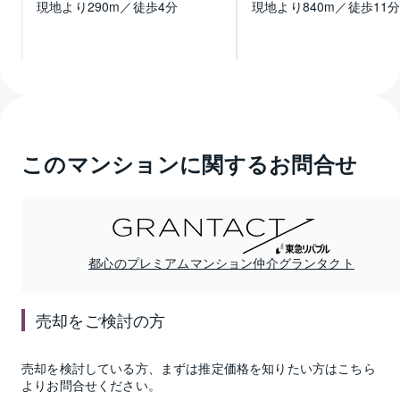
現地より
290
m／徒歩
4
分
現地より
840
m／徒歩
11
このマンションに関するお問合せ
都心のプレミアムマンション仲介グランタクト
売却
をご検討の方
売却
を検討している方、まずは推定
価格
を知りたい方はこちら
よりお問合せください。