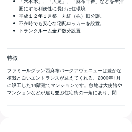
「六本木」、「広尾」、「麻布十番」などを生活
圏にする利便性に長けた住環境
平成１２年１月築、丸紅（株）旧分譲。
不在時でも安心な宅配ロッカーを設置。
トランクルーム全戸数分設置
特徴
ファミールグラン西麻布パークアヴェニューは豊かな
植栽と白いエントランスが迎えてくれる、2000年1月
に竣工した14階建てマンションです。敷地は大使館や
マンションなどが建ち並ぶ住宅街の一角にあり、閑静
な住環境を形成しています。有栖川宮記念公園へは徒
歩3分、六本木ヒルズへは徒歩5分ほど、散策やショッ
ピング、食事などを気軽に楽しむことのできる、利便
性の高い好立地です。ファミールグラン西麻布パーク
アヴェニューの分譲時の間取りは1LDK～3LDK、広さ