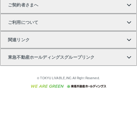
ご契約者さまへ
不動産購入の流れ
売却サービス
貸すときの流れ
投資用マンション
人気マンションランキング
区分リノベーションマンション Lideas（リディアス）
不動産M&A
シニア向けサポート
ご利用について
投資用一棟レジデンスWELL SQUARE（ウェルスクエ
注目キーワード物件特集
不動産売却の流れ
貸すガイド
マンション一棟
暮らしに役立つ不動産メディア 「Lnote」
アセットマネジメント・出資
相続サポート
ご契約者さまサポートメニュー
ア）
関連リンク
購入ガイド
不動産買換えの流れ
アパート経営
不動産相場・不動産価格情報
不動産小口投資 LEGACIA（レガシア）
リフォームサポート
ご紹介・再契約特典
本人確認に関するお客様へのお願い
東急不動産ホールディングスグループリンク
売却ガイド
アパート投資用物件
不動産売却FAQ
入居者様専用-各種ご案内（賃貸）
金融商品取引について
すまいValue
多言語対応
English
繁体中文
簡体中文
これからご結婚される方に東急百貨店のブライダルク
© TOKYU LIVABLE,INC.All Right Reserved.
収益物件
不動産コラム・ニュース
東急こすもす会「こすもすWeb」
東急リバブル ソーシャルメディアポリシー
東急不動産
ラブ
ご意見・お問い合わせ（金融商品取引専用の相談・お
人材サービスのご用命は 東急リバブルスタッフ株式会
ビル購入（ビル一棟）
不動産用語集
東急コミュニティー
問い合わせ窓口）
社まで
投資用不動産の売却査定
不動産なんでもネット相談室
保険募集におけるプライバシー・ポリシー
東北の逸品を贈ります 東北すぐれものセレクション
東急リバブル
ダイレクトメール（郵送物）・Eメールなどの送付停
事業用不動産の売却査定
住まいの税金
民泊の開業・運営のご相談は「ReINN株式会社」まで
東急住宅リース
止について