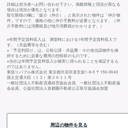
詳細は担当者へお問い合わせ下さい。掲載情報と現況が異なる
場合は現況が優先となります。
取引態様の欄に「媒介（仲介）」と表示された物件は「仲介物
件」ですので、価格の他に仲介手数料が必要となります。（仲
介手数料には消費税及び地方消費税がかかります。）
※年間予定賃料収入は、満室時における1年間予定賃料収入で
す。（共益費等を含む）
※「予定利回り」は、公租公課・共益費・その他当該物件を維
持するために必要な費用の控除前のものです。
※当社は年間予定賃料収入が確実に得られることを保証するも
のではありません。
東急リバブル株式会社 東京都渋谷区道玄坂1-9-5 〒150-0043
国土交通大臣（１２）第２６１１号
一般社団法人不動産流通経営協会会員、一般社団法人不動産協
会会員、公益社団法人首都圏不動産公正取引協議会加盟
周辺の物件を見る