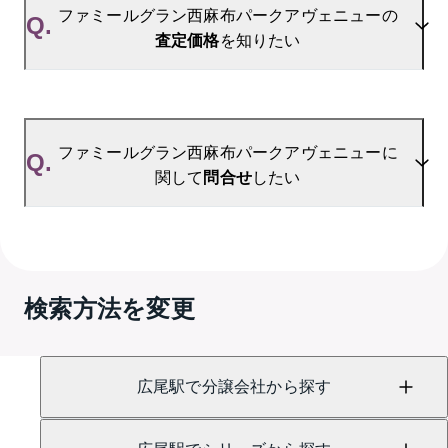
ファミールグラン西麻布パークアヴェニューの過去
ファミールグラン西麻布パークアヴェニューの
Q.
の販売事例や、周辺の販売実績からAIが算出した数
査定価格
を知りたい
値です。ご希望の広さに合わせてご確認いただけま
すので、平米数選択もご活用ください。
A.
ファミールグラン西麻布パークアヴェニューの無料
売却査定は
お問い合わせフォーム
よりお問い合わせ
ファミールグラン西麻布パークアヴェニューに
Q.
ください。
関して
問合せ
したい
A.
売買に関するお問い合わせは、
GRANTACT六本木 
（TEL：0800-170-8009）
検索方法を変更
賃貸に関するお問い合わせは、
GRANTACT六本木 
（TEL：0120-991-791）
にて承っております。
広尾駅で分譲会社から探す