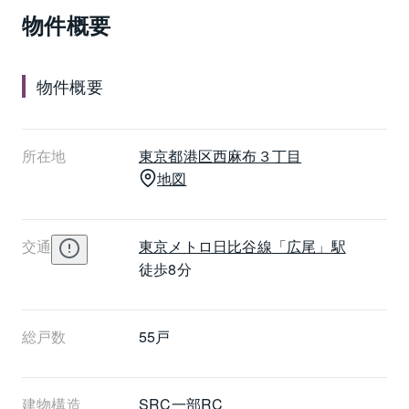
は59㎡～129㎡台、雁行プランやメゾネットタイプな
物件概要
ど、多彩な住戸が計画されています。フルオートバ
ス、床暖房、エアコン、ラウンジ、100%完備のトラン
クルームと駐車場など、便利な設備が充実、管理形態
物件概要
は全部委託で日勤管理体制です。ファミールグラン西
麻布パークアヴェニューの最寄り駅は東京メトロ日比
谷線の広尾駅で駅から徒歩8分です。
所在地
東京都
港区
西麻布３丁目
地図
交通
東京メトロ日比谷線
「広尾」駅
徒歩8分
総戸数
55戸
建物構造
SRC一部RC