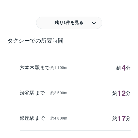
残り1件を見る
タクシーでの所要時間
4
六本木駅まで
約
分
約1,100m
12
渋谷駅まで
約
分
約3,500m
17
銀座駅まで
約
分
約4,800m