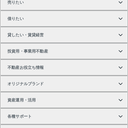
売りたい
買いたいTOP
借りたい
マンションの購入
売りたいTOP
貸したい・賃貸経営
新築・分譲マンションの購入
マンションの売却・査定
借りたいTOP
投資用・事業用不動産
中古マンションの購入
一戸建ての売却・査定
物件を借りる
貸したいTOP
不動産お役立ち情報
一戸建ての購入
土地の売却・査定
オフィス・店舗の賃貸
無料賃料査定
投資用・事業用不動産TOP
オリジナルブランド
新築一戸建ての購入
スピードAI査定
借りるときの流れ
マンション賃料データ
投資用不動産
不動産お役立ち情報
資産運用・活用
中古一戸建ての購入
不動産売却について
借りるガイド
賃貸管理プラン
事業用不動産
不動産AIアドバイザー Tellus Talk
当社売主リノベーションマンション
各種サポート
一棟リノベーションマンション L`GENTE（ルジェン
土地の購入
不動産査定について
リロケーションについて
マンション投資
マンションライブラリー
等価交換事業
テ）