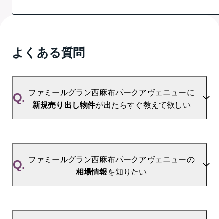
よくある質問
ファミールグラン西麻布パークアヴェニューに
Q.
新規売り出し物件
が出たらすぐ教えて欲しい
A.
当サイトには、
「売り出されたら教えて」
リクエス
ト機能がございます。お気に入りのマンションをご
ファミールグラン西麻布パークアヴェニューの
Q.
登録いただきますと、新着情報をいち早くお届けし
相場情報
を知りたい
ます。
ご登録はこちら→
ファミールグラン西麻布パークアヴェニューの新着
A.
参考相場価格、参考相場賃料
を掲載しております。
登録