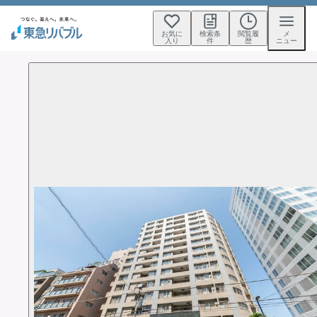
お気に
検索条
閲覧履
メ
入り
件
歴
ニュー