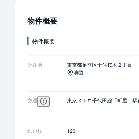
物件概要
物件概要
所在地
東京都
足立区
千住桜木２丁目
地図
交通
東京メトロ千代田線
「町屋」駅
総戸数
120戸