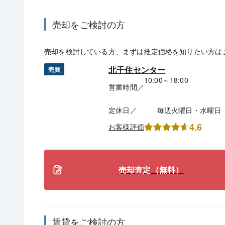
売却
をご検討の方
売却
を検討している方、まずは推定
価格
を知りたい方は
北千住センター
売買
10:00～18:00
営業時間／
定休日／
毎週火曜日・水曜日
4.6
お客様評価
売却査定（無料）
賃貸
をご検討の方