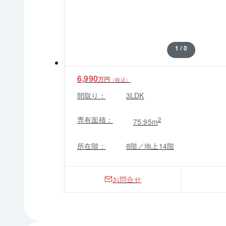
1 / 0
6,990
万円
（税込）
間取り：
3LDK
専有面積：
2
75.95m
所在階：
8階／地上14階
お問合せ