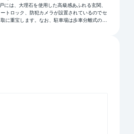
の各住戸には、大理石を使用した高級感あふれる玄関、
オートロック、防犯カメラが設置されているのでセ
受取に重宝します。なお、駐車場は歩車分離式の安
JR千代田・常磐緩行線北千住駅より徒歩23分の