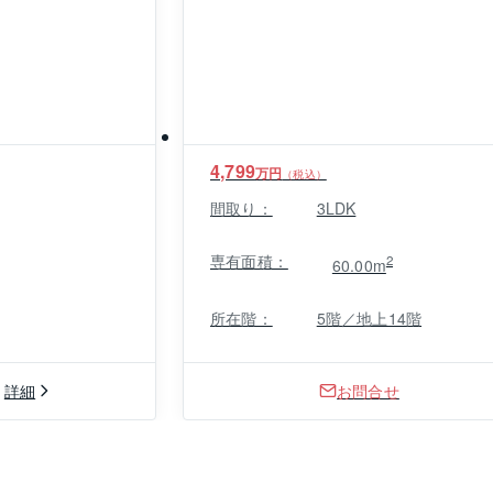
4,799
万円
（税込）
間取り：
3LDK
専有面積：
2
60.00m
所在階：
5階／地上14階
詳細
お問合せ