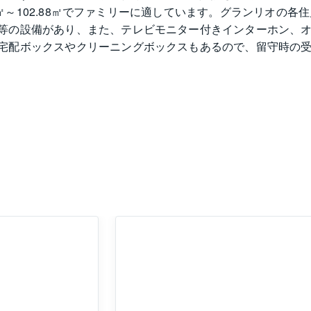
.22㎡～102.88㎡でファミリーに適しています。グランリオ
等の設備があり、また、テレビモニター付きインターホン、
宅配ボックスやクリーニングボックスもあるので、留守時の
グランリオは東京メトロ千代田線町屋駅より徒歩18分、または