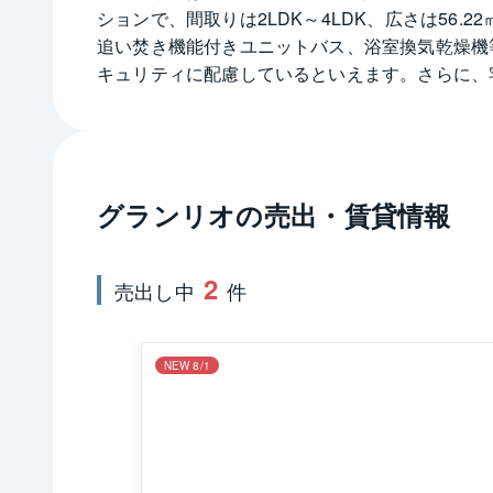
ションで、間取りは2LDK～4LDK、広さは56
追い焚き機能付きユニットバス、浴室換気乾燥機
キュリティに配慮しているといえます。さらに、
心設計で84台分が敷地内に用意されております。
立地です。
グランリオ
の売出・賃貸情報
2
売出し中
件
NEW 8/1