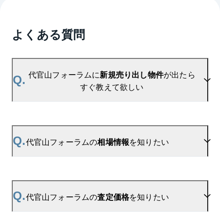
よくある質問
代官山フォーラムに
新規売り出し物件
が出たら
Q.
すぐ教えて欲しい
A.
当サイトには、
「売り出されたら教えて」
リクエス
ト機能がございます。お気に入りのマンションをご
Q.
代官山フォーラムの
相場情報
を知りたい
登録いただきますと、新着情報をいち早くお届けし
ます。
ご登録はこちら→
代官山フォーラムの新着登録
A.
参考相場価格、参考相場賃料
を掲載しております。
代官山フォーラムの過去の販売事例や、周辺の販売
Q.
代官山フォーラムの
査定価格
を知りたい
実績からAIが算出した数値です。ご希望の広さに合
わせてご確認いただけますので、平米数選択もご活