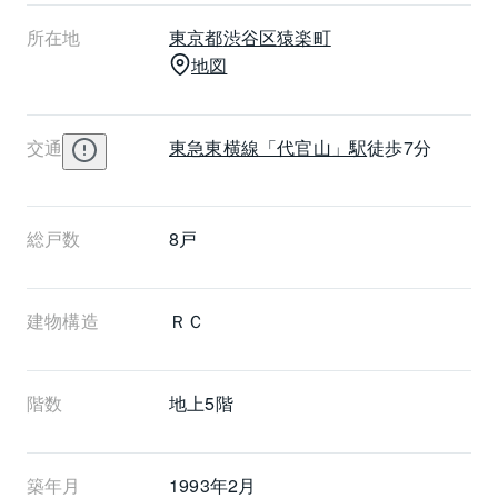
制の整った住居にいながら、都会派でハイセンスな生
所在地
東京都
渋谷区
猿楽町
活を求める方にぴったりのマンションだといえます。
地図
代官山フォーラムは東急東横線代官山駅から徒歩7分で
す。
交通
東急東横線
「代官山」駅
徒歩7分
総戸数
8戸
建物構造
ＲＣ
階数
地上5階 
築年月
1993年2月