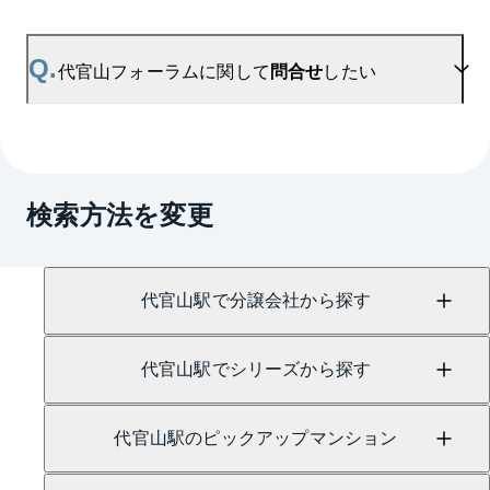
用ください。
A.
代官山フォーラムの無料売却査定は
お問い合わせフォーム
よりお問い合わせください。
Q.
代官山フォーラムに関して
問合せ
したい
マンションAI査定では、ご所有マンションの推定価
格をAIがすぐにスピード査定いたします。
→
AI査定はこちら
A.
売買に関するお問い合わせは、
渋谷センター
（TEL：0120-556-109）
検索方法を変更
賃貸に関するお問い合わせは、
渋谷センター
（TEL：0800-170-7006）
にて承っております。
代官山駅で分譲会社から探す
代官山駅でシリーズから探す
代官山駅のピックアップマンション