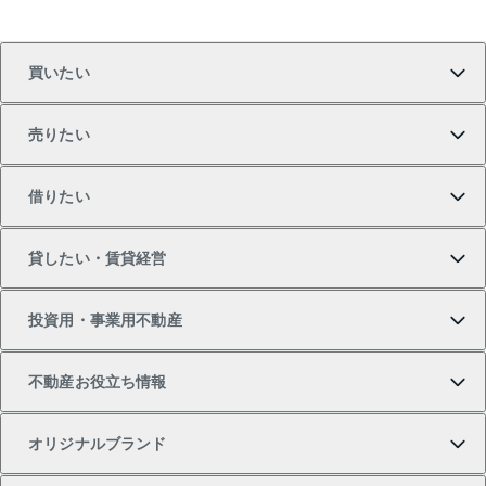
買いたい
売りたい
買いたいTOP
借りたい
マンションの購入
売りたいTOP
貸したい・賃貸経営
新築・分譲マンションの購入
マンションの売却・査定
借りたいTOP
投資用・事業用不動産
中古マンションの購入
一戸建ての売却・査定
物件を借りる
貸したいTOP
不動産お役立ち情報
一戸建ての購入
土地の売却・査定
オフィス・店舗の賃貸
無料賃料査定
投資用・事業用不動産TOP
オリジナルブランド
新築一戸建ての購入
スピードAI査定
借りるときの流れ
マンション賃料データ
投資用不動産
不動産お役立ち情報