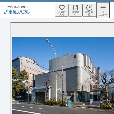
お気に
検索条
閲覧履
メ
入り
件
歴
ニュー