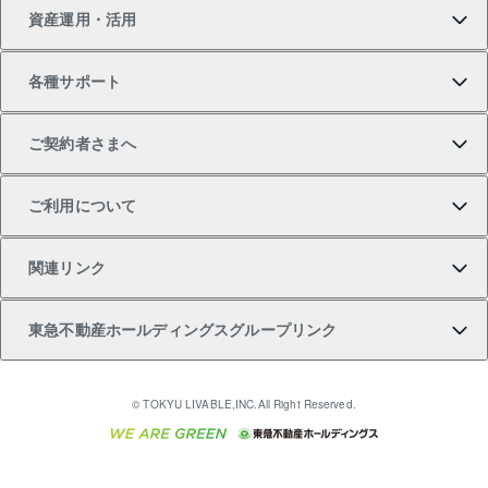
資産運用・活用
中古一戸建ての購入
不動産売却について
借りるガイド
賃貸管理プラン
事業用不動産
不動産AIアドバイザー Tellus Talk
当社売主リノベーションマンション
各種サポート
一棟リノベーションマンション L`GENTE（ルジェン
土地の購入
不動産査定について
リロケーションについて
マンション投資
マンションライブラリー
等価交換事業
テ）
ご契約者さまへ
不動産購入の流れ
売却サービス
貸すときの流れ
投資用マンション
人気マンションランキング
区分リノベーションマンション Lideas（リディアス）
不動産M&A
シニア向けサポート
ご利用について
投資用一棟レジデンスWELL SQUARE（ウェルスクエ
注目キーワード物件特集
不動産売却の流れ
貸すガイド
マンション一棟
暮らしに役立つ不動産メディア 「Lnote」
アセットマネジメント・出資
相続サポート
ご契約者さまサポートメニュー
ア）
関連リンク
購入ガイド
不動産買換えの流れ
アパート経営
不動産相場・不動産価格情報
不動産小口投資 LEGACIA（レガシア）
リフォームサポート
ご紹介・再契約特典
本人確認に関するお客様へのお願い
東急不動産ホールディングスグループリンク
売却ガイド
アパート投資用物件
不動産売却FAQ
入居者様専用-各種ご案内（賃貸）
金融商品取引について
すまいValue
多言語対応
English
繁体中文
簡体中文
これからご結婚される方に東急百貨店のブライダルク
© TOKYU LIVABLE,INC.All Right Reserved.
収益物件
不動産コラム・ニュース
東急こすもす会「こすもすWeb」
東急リバブル ソーシャルメディアポリシー
東急不動産
ラブ
ご意見・お問い合わせ（金融商品取引専用の相談・お
人材サービスのご用命は 東急リバブルスタッフ株式会
ビル購入（ビル一棟）
不動産用語集
東急コミュニティー
問い合わせ窓口）
社まで