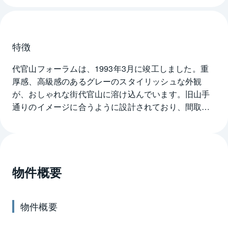
特徴
代官山フォーラムは、1993年3月に竣工しました。重
厚感、高級感のあるグレーのスタイリッシュな外観
が、おしゃれな街代官山に溶け込んでいます。旧山手
通りのイメージに合うように設計されており、間取り
は2LDK～2SLDK、広さは130㎡～150㎡台と、たいへ
ん広くゆったりとした空間で生活を送ることができま
す。旧山手通り沿いには、高い建物が少ないので、室
内にはたっぷりの陽光が取り入れられ、気持ちの良い
物件概要
暮らしが保障されています。建物内には、アパレル
ショップやフレンチレストランなどがあり、ラグジュ
アリーな生活をより一層便利にしてくれます。また、
物件概要
代官山には各国の大使館が多く立ち並んでいるため、
国際色豊かな雰囲気を味わうこともできます。管理体