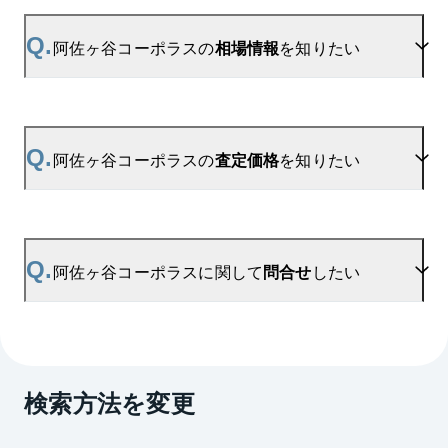
A.
当サイトには、
「売り出されたら教えて」
リクエス
ト機能がございます。お気に入りのマンションをご
Q.
阿佐ヶ谷コーポラスの
相場情報
を知りたい
登録いただきますと、新着情報をいち早くお届けし
ます。
ご登録はこちら→
阿佐ヶ谷コーポラスの新着登録
A.
参考相場価格、参考相場賃料
を掲載しております。
阿佐ヶ谷コーポラスの過去の販売事例や、周辺の販
Q.
阿佐ヶ谷コーポラスの
査定価格
を知りたい
売実績からAIが算出した数値です。ご希望の広さに
合わせてご確認いただけますので、平米数選択もご
活用ください。
A.
阿佐ヶ谷コーポラスの無料売却査定は
お問い合わせフォーム
よりお問い合わせください。
Q.
阿佐ヶ谷コーポラスに関して
問合せ
したい
マンションAI査定では、ご所有マンションの推定価
格をAIがすぐにスピード査定いたします。
→
AI査定はこちら
A.
売買に関するお問い合わせは、
高円寺センター
（TEL：0120-965-080）
検索方法を変更
賃貸に関するお問い合わせは、
吉祥寺センター
（TEL：0800-170-7018）