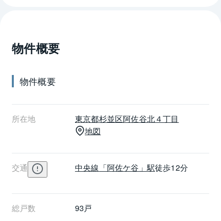
物件概要
物件概要
所在地
東京都
杉並区
阿佐谷北４丁目
地図
交通
中央線
「阿佐ケ谷」駅
徒歩12分
総戸数
93戸