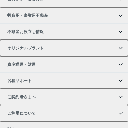
新築・分譲マンションの購入
マンションの売却・査定
借りたいTOP
投資用・事業用不動産
中古マンションの購入
一戸建ての売却・査定
物件を借りる
貸したいTOP
不動産お役立ち情報
一戸建ての購入
土地の売却・査定
オフィス・店舗の賃貸
無料賃料査定
投資用・事業用不動産TOP
オリジナルブランド
新築一戸建ての購入
スピードAI査定
借りるときの流れ
マンション賃料データ
投資用不動産
不動産お役立ち情報
資産運用・活用
中古一戸建ての購入
不動産売却について
借りるガイド
賃貸管理プラン
事業用不動産
不動産AIアドバイザー Tellus Talk
当社売主リノベーションマンション
各種サポート
一棟リノベーションマンション L`GENTE（ルジェン
土地の購入
不動産査定について
リロケーションについて
マンション投資
マンションライブラリー
等価交換事業
テ）
ご契約者さまへ
不動産購入の流れ
売却サービス
貸すときの流れ
投資用マンション
人気マンションランキング
区分リノベーションマンション Lideas（リディアス）
不動産M&A
シニア向けサポート
ご利用について
投資用一棟レジデンスWELL SQUARE（ウェルスクエ
注目キーワード物件特集
不動産売却の流れ
貸すガイド
マンション一棟
暮らしに役立つ不動産メディア 「Lnote」
アセットマネジメント・出資
相続サポート
ご契約者さまサポートメニュー
ア）