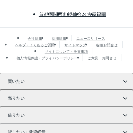
首都圏
関西
札幌
仙台
名古屋
福岡
会社情報
採用情報
ニュースリリース
ヘルプ・よくあるご質問
サイトマップ
各種お問合せ
サイトについて・免責事項
個人情報保護・プライバシーポリシー
ご意見・お問合せ
買いたい
売りたい
買いたいTOP
借りたい
マンションの購入
売りたいTOP
貸したい・賃貸経営