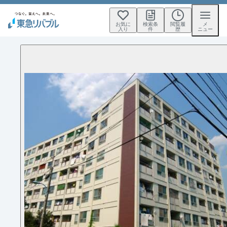
お気に
検索条
閲覧履
メ
入り
件
歴
ニュー