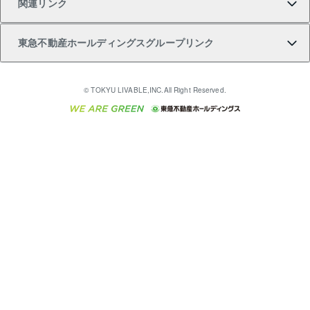
関連リンク
購入ガイド
不動産買換えの流れ
アパート経営
不動産相場・不動産価格情報
不動産小口投資 LEGACIA（レガシア）
リフォームサポート
ご紹介・再契約特典
本人確認に関するお客様へのお願い
東急不動産ホールディングスグループリンク
売却ガイド
アパート投資用物件
不動産売却FAQ
入居者様専用-各種ご案内（賃貸）
金融商品取引について
すまいValue
多言語対応
English
繁体中文
簡体中文
これからご結婚される方に東急百貨店のブライダルク
© TOKYU LIVABLE,INC.All Right Reserved.
収益物件
不動産コラム・ニュース
東急こすもす会「こすもすWeb」
東急リバブル ソーシャルメディアポリシー
東急不動産
ラブ
ご意見・お問い合わせ（金融商品取引専用の相談・お
人材サービスのご用命は 東急リバブルスタッフ株式会
ビル購入（ビル一棟）
不動産用語集
東急コミュニティー
問い合わせ窓口）
社まで
投資用不動産の売却査定
不動産なんでもネット相談室
保険募集におけるプライバシー・ポリシー
東北の逸品を贈ります 東北すぐれものセレクション
東急リバブル
ダイレクトメール（郵送物）・Eメールなどの送付停
事業用不動産の売却査定
住まいの税金
民泊の開業・運営のご相談は「ReINN株式会社」まで
東急住宅リース
止について
海外不動産
物件一括検索（購入＆賃貸）
宅地建物取引業者の皆様へ
学生情報センター（ナジック）
グループの一覧をもっと見る