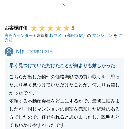
くださり、心より感謝申し上げます。
また、お褒めの言葉を頂戴し、大変光栄でございま
す。___
5
今後も何かお困り事がございましたら、お気軽にご連
お客様評価
高円寺センター
絡下さいませ。
/ 東京都
杉並区
（
高円寺駅
）の
マンション
を
ご
売却
引き続きどうぞ宜しくお願いいたします。
N様
N様
2026年4月21日
早く見つけていただけたことが何よりも嬉しかった
閉じる
こちらが出した物件の価格満額での買い取りを、思っ
たより早く見つけていただけたことが、何よりも嬉し
かったです。
依頼する不動産会社をどこにするかで、最初に悩みま
したが、同じマンションの別室を売却した経験のある
方でしたので、任せられると思いましたし、説明もと
てもわかりやすかったです。