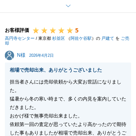
無事お住み替えができたこと大変うれしく思います。
今後ご売却につきましてもT様のご要望に沿えるよう
頑張ってまいります。
5
引き続きよろしくお願いいたします。
お客様評価
高円寺センター
/ 東京都
杉並区
（
阿佐ケ谷駅
）の
戸建て
を
ご売
却
N様
N様
2026年4月2日
閉じる
相場で売却出来、ありがとうございました
担当者さんには売却依頼から大変お世話になりまし
た。
猛暑から冬の寒い時まで、多くの内見を案内していた
だきました。
おかげ様で無事売却出来ました。
依頼第一回の査定が思っていたより高かったので期待
した事もありましたが相場で売却出来、ありがとうご