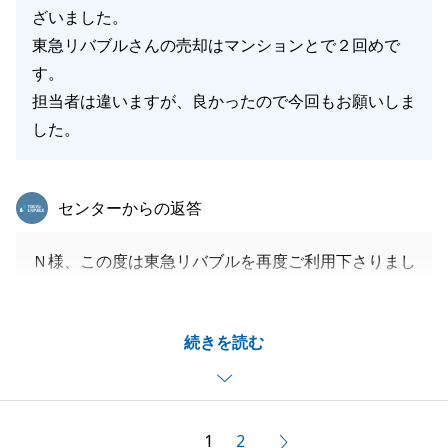
ざいました。
東急リバブルさんの売却はマンションとで２回めで
す。
担当者は違いますが、良かったので今回もお願いしま
した。
東急リバブル
センターからの返答
Ｎ様、この度は東急リバブルを再度ご利用下さりまし
て、ありがとうございました。
販売期間中は、案内対応を毎回丁寧にして下さり、お
続きを読む
客様を迎え入れて下さった事、感謝をしております。
また、ご契約後、お引き渡しまでの間の手続きもご理
解とご尽力下さりありがとうございました。
そのお力添えもあり、無事ご売却ができたと思ってお
1
2
次へ