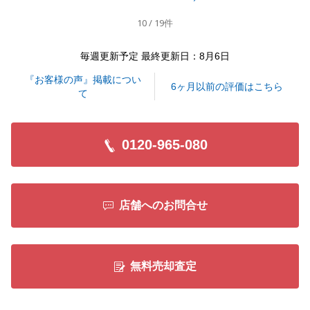
ります。
10 / 19件
また不動産に関してお困りごと等ございましたら、地
域や予算関係なくご相談下さいませ。
毎週更新予定 最終更新日：8月6日
今後共、よろしくお願いいたします。
『お客様の声』掲載につい
6ヶ月以前の評価はこちら
て
閉じる
0120-965-080
店舗へのお問合せ
無料売却査定