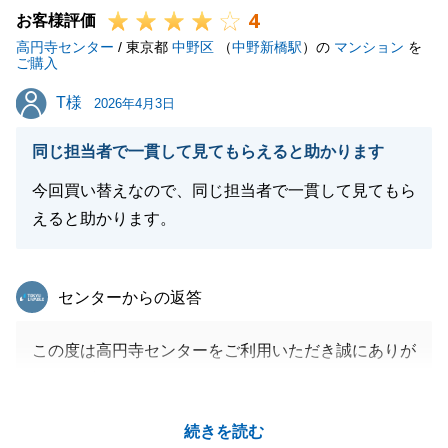
4
お客様評価
高円寺センター
/ 東京都
中野区
（
中野新橋駅
）の
マンション
を
ご購入
閉じる
T様
T様
2026年4月3日
同じ担当者で一貫して見てもらえると助かります
今回買い替えなので、同じ担当者で一貫して見てもら
えると助かります。
東急リバブル
センターからの返答
この度は高円寺センターをご利用いただき誠にありが
とうございました。
銀行ローン等、お忙しいところお手続きいただき誠に
続きを読む
ありがとうございました。