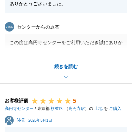
ありがとうございました。
東急リバブル
センターからの返答
この度は高円寺センターをご利用いただき誠にありが
とうございました。
M様の大切なご資産の売却のお手伝いができましたこ
続きを読む
と、大変光栄でございます。
毎月の清掃業者様の手配をしていただいたこと、お荷
物等の整理を事前にしていただいたこともあり、物件
そのものの良さだけでなく、大切にされていることが
5
伝わる物件でございました。
お客様評価
高円寺センター
改めて、ご尽力いただきましたこと感謝申し上げま
/ 東京都
杉並区
（
高円寺駅
）の
土地
を
ご購入
す。
N様
N様
2026年5月1日
販売活動中のご連絡につきましても、お忙しいところ