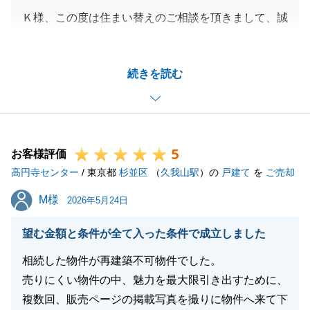
Ｋ様、この度は住まい替えのご相談を頂きまして、誠
にありがとうございました。
ご自宅の売却をされ、その資金でご新居費用に充てる
続きを読む
との事で、弊社の立替払い制度をご利用頂きました。
資金の実行まで様々な事があり、ご負担を掛けたと思
います。
大変申し訳ございませんでした。
5
ただ、無事にご新居のご決済が迎えられたこと、これ
お客様評価
高円寺センター
もＫ様のご理解とご協力があったからこそです。
/ 東京都
杉並区
（
久我山駅
）の
戸建て
を
ご売却
心より感謝申し上げます。
M様
M様
2026年5月24日
ありがとうございました。
この後はご自宅の決済手続きになります。
望む金額と条件が全て入った条件で成立しました
最後の最後までフォローさせて頂きます。
相続した物件が再建築不可物件でした。
引き続き、宜しくお願い致します。
売りにくい物件の中、魅力を最大限引き出すために、
複数回、販売ページの掲載写真を撮りに物件へ来て下