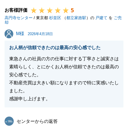
改めて感謝申し上げます。
5
N様ご夫婦とは様々なお話をさせていただき、私もと
お客様評価
高円寺センター
ても楽しく貴重な時間でございました。
/ 東京都
杉並区
（
都立家政駅
）の
戸建て
を
ご売
却
東京の不動産に限らず何かお困りのことがございまし
M様
M様
たら、お気軽にお申し付けください。
2026年4月18日
今後ともどうぞ宜しくお願いいたします。
お人柄が信頼できたのは最高の安心感でした
東急さんの社員の方の仕事に対する丁寧さと誠実さは
素晴らしく、とにかくお人柄が信頼できたのは最高の
閉じる
安心感でした。
不動産売買は大きい額になりますので特に実感いたし
ました。
感謝申し上げます。
東急リバブル
センターからの返答