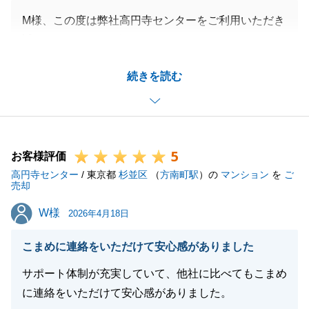
M様、この度は弊社高円寺センターをご利用いただき
誠にありがとうございます。
共有者が複数人いらっしゃりながらも、皆様には都度
続きを読む
お打ち合わせにお越しいただいたおかげで無事成約で
きました。
改めて感謝申し上げます。
今後も不動産のことでお困りごとがございましたらお
5
気軽にご相談くださいませ。
お客様評価
高円寺センター
引き続き宜しくお願い申し上げます。
/ 東京都
杉並区
（
方南町駅
）の
マンション
を
ご
売却
W様
W様
2026年4月18日
閉じる
こまめに連絡をいただけて安心感がありました
サポート体制が充実していて、他社に比べてもこまめ
に連絡をいただけて安心感がありました。