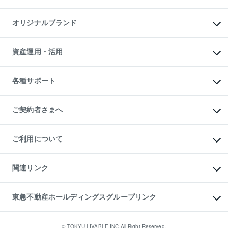
投資用マンション
不動産AIアドバイザー Tellus Talk
マンション一棟
マンションライブラリー
オリジナルブランド
アパート経営
人気マンションランキング
アパート投資用物件
暮らしに役立つ不動産メディア

収益物件
当社売主リノベーションマンション
「Lnote」
ビル購入（ビル一棟）
一棟リノベーションマンション

資産運用・活用
不動産相場・不動産価格情報
投資用不動産の売却査定
L`GENTE（ルジェンテ）
不動産売却FAQ
事業用不動産の売却査定
区分リノベーションマンション

不動産コラム・ニュース
等価交換事業
海外不動産
Lideas（リディアス）
不動産用語集
不動産M&A
各種サポート
投資用一棟レジデンスWELL

不動産なんでもネット相談室
アセットマネジメント・出資
SQUARE（ウェルスクエア）
住まいの税金
不動産小口投資

シニア向けサポート
物件一括検索（購入＆賃貸）
LEGACIA（レガシア）
相続サポート
ご契約者さまへ
リフォームサポート
ご契約者さまサポートメニュー
ご紹介・再契約特典
ご利用について
入居者様専用-各種ご案内（賃貸）
東急こすもす会「こすもすWeb」
本人確認に関するお客様へのお願い
金融商品取引について
関連リンク
東急リバブル ソーシャルメディアポリシー
ご意見・お問い合わせ（金融商品取引専用の相談・お問い合わせ窓口）
すまいValue
保険募集におけるプライバシー・ポリシー
これからご結婚される方に東急百貨店のブライダルクラブ
東急不動産ホールディングスグループリンク
ダイレクトメール（郵送物）・Eメールなどの送付停止について
人材サービスのご用命は 東急リバブルスタッフ株式会社まで
宅地建物取引業者の皆様へ
東北の逸品を贈ります 東北すぐれものセレクション
東急不動産
民泊の開業・運営のご相談は「ReINN株式会社」まで
東急コミュニティー
© TOKYU LIVABLE,INC.All Right Reserved.