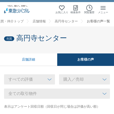
お気に入り
検索条件
閲覧履歴
メニュー
売買・仲介トップ
店舗情報
高円寺センター
お客様の声一覧
高円寺センター
売買
お客様の声
店舗詳細
表示はアンケート回収日順（回収日が同じ場合は評価が高い順）