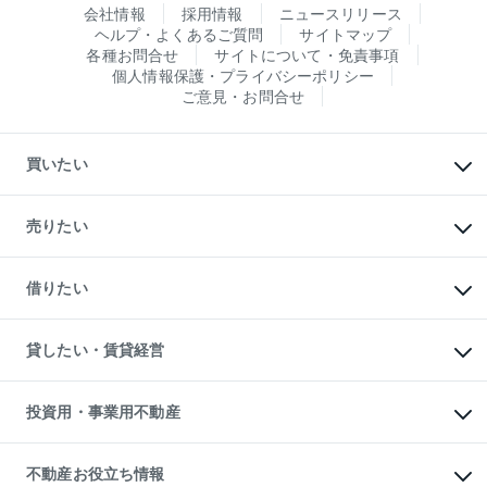
会社情報
採用情報
ニュースリリース
ヘルプ・よくあるご質問
サイトマップ
各種お問合せ
サイトについて・免責事項
個人情報保護・プライバシーポリシー
ご意見・お問合せ
買いたい
マンションの購入
新築・分譲マンションの購入
売りたい
中古マンションの購入
一戸建ての購入
マンションの売却・査定
新築一戸建ての購入
一戸建ての売却・査定
借りたい
中古一戸建ての購入
土地の売却・査定
土地の購入
スピードAI査定
不動産購入の流れ
物件を借りる
不動産売却について
注目キーワード物件特集
オフィス・店舗の賃貸
貸したい・賃貸経営
不動産査定について
購入ガイド
借りるときの流れ
売却サービス
借りるガイド
不動産売却の流れ
無料賃料査定
多言語対応
不動産買換えの流れ
マンション賃料データ
投資用・事業用不動産
売却ガイド
賃貸管理プラン
English
繁体中文
簡体中文
リロケーションについて
投資用不動産
貸すときの流れ
事業用不動産
不動産お役立ち情報
貸すガイド
マンション投資