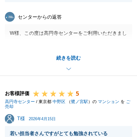
東急リバブル
センターからの返答
W様、この度は高円寺センターをご利用いただきまし
て、誠にありがとうございました。
また、「他社に比べてもこまめに連絡をいただけて安
続きを読む
心感がありました」というお言葉は何より私の今後の
励みとなります。
今後ともご満足いただけるよう、より一層のサービス
向上に努めてまいります。
5
引き続き、末永くよろしくお願い申し上げます。
お客様評価
高円寺センター
/ 東京都
中野区
（
鷺ノ宮駅
）の
マンション
を
ご
売却
T様
T様
2026年4月15日
閉じる
若い担当者さんですがとても勉強されている