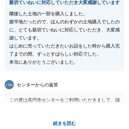
何度もご対応いただきありがとうございました。
親切ていねいに対応していただき大変感謝しています
また不動産のこと等、お困りのことがございましたら
隣接した土地の一部を購入しました。
お気軽にご連絡いただければと存じます。
旗竿地だったので、ほんのわずかの土地購入でしたの
今後ともよろしくお願いいたします。
に、とても親切ていねいに対応していただき、大変感
謝しています。
はじめに売っていただきたいお話をした時から購入完
閉じる
了までの間、ずっとすばらしい対応でした。
本当にありがとうございました。
東急リバブル
センターからの返答
この度は高円寺センターをご利用いただきまして、誠
にありがとうございました。
隣接地の販売を担当しておりました頃よりお付き合い
続きを読む
いただいておりますが、私を信頼してご購入をお任せ