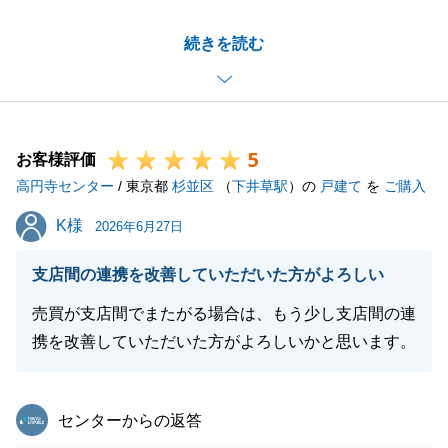
ご売却の相談からお引き渡しまで様々なハードルがご
続きを読む
ざいましたが、無事にお手続きが完了したこと、大変
嬉しく思っております。
これもＯ様とＬＩＮＥにて、密に、またレスポンス良
く連絡が取れたことが要因の一つと思っております。
5
また私にお力添えできることがございましたら、ご連
お客様評価
高円寺センター
絡下さいませ。
/ 東京都
杉並区
（
下井草駅
）の
戸建て
を
ご購入
今後ともよろしくお願い致します。
K様
K様
2026年6月27日
支店間の連携を改善していただいた方がよろしい
閉じる
売買が支店間でまたがる場合は、もう少し支店間の連
携を改善していただいた方がよろしいかと思います。
東急リバブル
センターからの返答