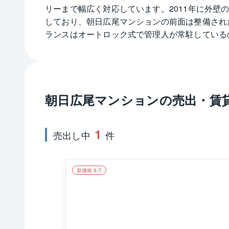
リーまで幅広く対応しています。2011年に外
しており、朝日広尾マンションの前面は整備され
ランスはオートロック式で管理人が常駐している
JR山手線恵比寿駅から徒歩7分の他、東京メトロ
利な立地です。
朝日広尾マンション
の売出・賃
1
売出し中
件
新価格 8/7