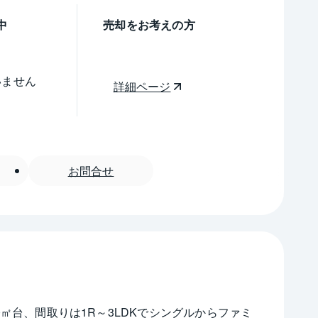
中
売却をお考えの方
いません
詳細ページ
お問合せ
0㎡台、間取りは1R～3LDKでシングルからファミ