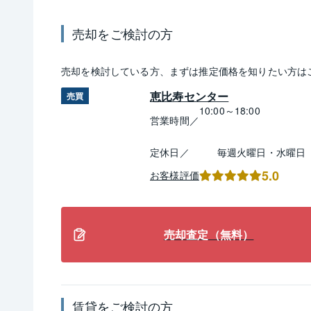
売却
をご検討の方
売却
を検討している方、まずは推定
価格
を知りたい方は
恵比寿センター
売買
10:00～18:00
営業時間／
定休日／
毎週火曜日・水曜日
5.0
お客様評価
売却査定（無料）
賃貸
をご検討の方