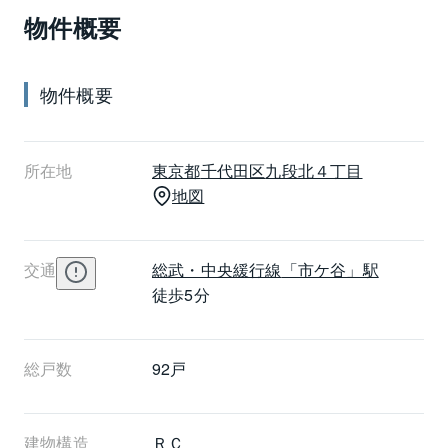
物件概要
年数は経っていますが、エントランス内は整然として
清潔感があり、オートロックも設けられ、2004年には
エレベーターも改修されているので、共用部分を快適
物件概要
に使用することができます。共用廊下は内廊下、各戸
の広さは20㎡台～37㎡台となっています。九段フラ
ワーホームはJR総武・中央緩行線市ヶ谷駅から徒歩5
所在地
東京都
千代田区
九段北４丁目
分、他には都営新宿線・東京メトロ有楽町線も乗り入
地図
れており、通勤・通学のアクセスも便利です。
交通
総武・中央緩行線
「市ケ谷」駅
徒歩5分
総戸数
92戸
建物構造
ＲＣ