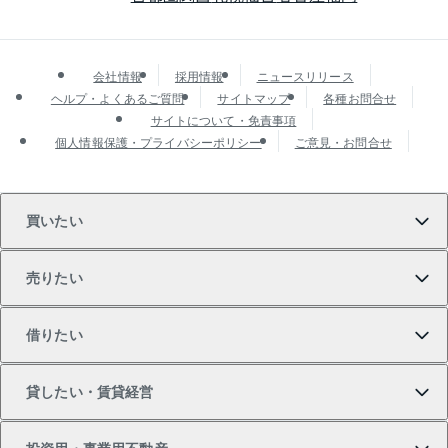
会社情報
採用情報
ニュースリリース
ヘルプ・よくあるご質問
サイトマップ
各種お問合せ
サイトについて・免責事項
個人情報保護・プライバシーポリシー
ご意見・お問合せ
買いたい
売りたい
買いたいTOP
借りたい
マンションの購入
売りたいTOP
貸したい・賃貸経営
新築・分譲マンションの購入
マンションの売却・査定
借りたいTOP