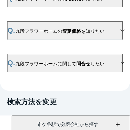
登録いただきますと、新着情報をいち早くお届けし
ます。
ご登録はこちら→
九段フラワーホームの新着登録
A.
参考相場価格、参考相場賃料
を掲載しております。
九段フラワーホームの過去の販売事例や、周辺の販
Q.
九段フラワーホームの
査定価格
を知りたい
売実績からAIが算出した数値です。ご希望の広さに
合わせてご確認いただけますので、平米数選択もご
活用ください。
A.
九段フラワーホームの無料売却査定は
お問い合わせフォーム
よりお問い合わせください。
Q.
九段フラワーホームに関して
問合せ
したい
マンションAI査定では、ご所有マンションの推定価
格をAIがすぐにスピード査定いたします。
→
AI査定はこちら
A.
売買に関するお問い合わせは、
飯田橋センター
（TEL：0800-919-6109）
検索方法を変更
賃貸に関するお問い合わせは、
飯田橋センター
（TEL：0120-953-057）
にて承っております。
市ケ谷駅で分譲会社から探す