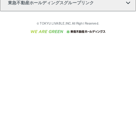
東急不動産ホールディングスグループリンク
売却ガイド
アパート投資用物件
不動産売却FAQ
入居者様専用-各種ご案内（賃貸）
金融商品取引について
すまいValue
多言語対応
English
繁体中文
簡体中文
これからご結婚される方に東急百貨店のブライダルク
© TOKYU LIVABLE,INC.All Right Reserved.
収益物件
不動産コラム・ニュース
東急こすもす会「こすもすWeb」
東急リバブル ソーシャルメディアポリシー
東急不動産
ラブ
ご意見・お問い合わせ（金融商品取引専用の相談・お
人材サービスのご用命は 東急リバブルスタッフ株式会
ビル購入（ビル一棟）
不動産用語集
東急コミュニティー
問い合わせ窓口）
社まで
投資用不動産の売却査定
不動産なんでもネット相談室
保険募集におけるプライバシー・ポリシー
東北の逸品を贈ります 東北すぐれものセレクション
東急リバブル
ダイレクトメール（郵送物）・Eメールなどの送付停
事業用不動産の売却査定
住まいの税金
民泊の開業・運営のご相談は「ReINN株式会社」まで
東急住宅リース
止について
海外不動産
物件一括検索（購入＆賃貸）
宅地建物取引業者の皆様へ
学生情報センター（ナジック）
グループの一覧をもっと見る