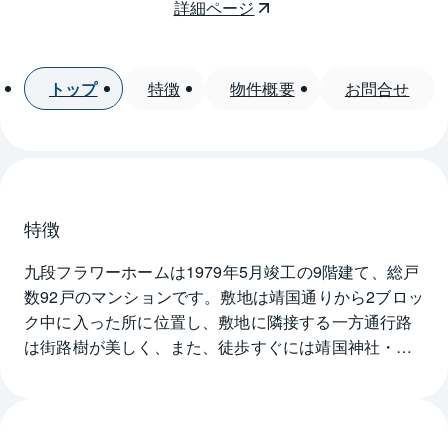
詳細ページ
トップ
特徴
物件概要
お問合せ
特徴
九段フラワーホームは1979年5月竣工の9階建て、総戸
数92戸のマンションです。敷地は靖国通りから2ブロッ
ク中に入った所に位置し、敷地に隣接する一方通行路
は街路樹が美しく、また、徒歩すぐには靖国神社・北
の丸公園・千鳥ヶ淵公園などがあり、都心に居ながら
緑に囲まれた良好な住環境です。九段フラワーホーム
の外観は白色のタイル貼り、バルコニーはクリアなガ
ラスがはめ込まれ、明るい雰囲気となっています。築