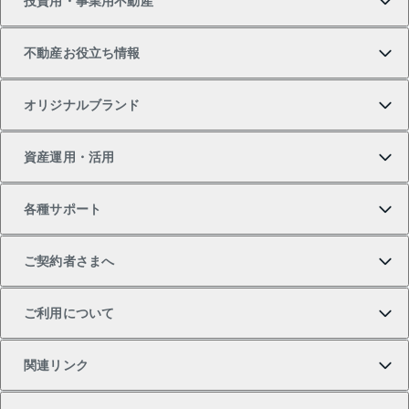
投資用・事業用不動産
中古マンションの購入
一戸建ての売却・査定
物件を借りる
貸したいTOP
不動産お役立ち情報
一戸建ての購入
土地の売却・査定
オフィス・店舗の賃貸
無料賃料査定
投資用・事業用不動産TOP
オリジナルブランド
新築一戸建ての購入
スピードAI査定
借りるときの流れ
マンション賃料データ
投資用不動産
不動産お役立ち情報
資産運用・活用
中古一戸建ての購入
不動産売却について
借りるガイド
賃貸管理プラン
事業用不動産
不動産AIアドバイザー Tellus Talk
当社売主リノベーションマンション
各種サポート
一棟リノベーションマンション L`GENTE（ルジェン
土地の購入
不動産査定について
リロケーションについて
マンション投資
マンションライブラリー
等価交換事業
テ）
ご契約者さまへ
不動産購入の流れ
売却サービス
貸すときの流れ
投資用マンション
人気マンションランキング
区分リノベーションマンション Lideas（リディアス）
不動産M&A
シニア向けサポート
ご利用について
投資用一棟レジデンスWELL SQUARE（ウェルスクエ
注目キーワード物件特集
不動産売却の流れ
貸すガイド
マンション一棟
暮らしに役立つ不動産メディア 「Lnote」
アセットマネジメント・出資
相続サポート
ご契約者さまサポートメニュー
ア）
関連リンク
購入ガイド
不動産買換えの流れ
アパート経営
不動産相場・不動産価格情報
不動産小口投資 LEGACIA（レガシア）
リフォームサポート
ご紹介・再契約特典
本人確認に関するお客様へのお願い