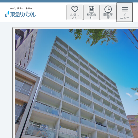
お気に
検索条
閲覧履
メ
入り
件
歴
ニュー