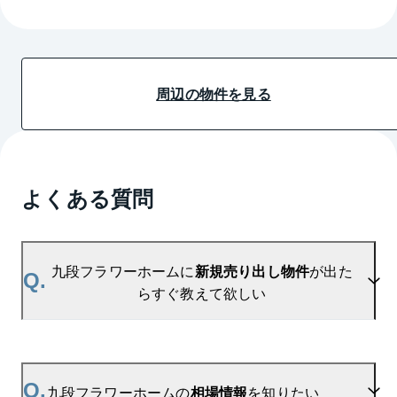
周辺の物件を見る
よくある質問
九段フラワーホームに
新規売り出し物件
が出た
Q.
らすぐ教えて欲しい
A.
当サイトには、
「売り出されたら教えて」
リクエス
ト機能がございます。お気に入りのマンションをご
Q.
九段フラワーホームの
相場情報
を知りたい