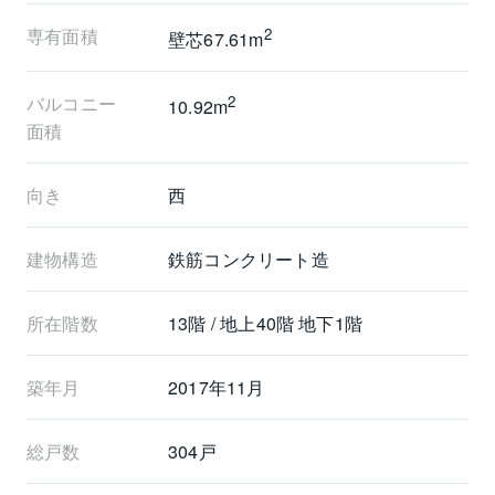
ご連絡心よりお待ちしております。
専有面積
2
壁芯67.61m
東急リバブル㈱
バルコニー
2
10.92m
担当：杉岡亮佑
面積
向き
西
建物構造
鉄筋コンクリート造
所在階数
13階 / 地上40階 地下1階
築年月
2017年11月
総戸数
304戸