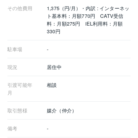
その他費用
1,375（円/月）・内訳 : インターネッ
ト基本料：月額770円　CATV受信
料：月額275円　iEL利用料：月額
330円
駐車場
-
現況
居住中
引渡可能年
相談
月
取引態様
媒介（仲介）
備考
-