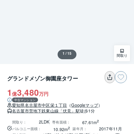
1 / 15
間取り
グランドメゾン御園座タワー
1
3,480
億
万円
中古マンション
愛知県
名古屋市中区
栄１丁目
（
Googleマップ
）
名古屋市営地下鉄東山線
「伏見」駅
徒歩1分
2
2LDK
間取り
：
専有面積
：
67.61m
2
2017年11月
バルコニー面積
：
築年月
：
10.92m