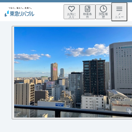
お気に
検索条
閲覧履
メ
入り
件
歴
ニュー