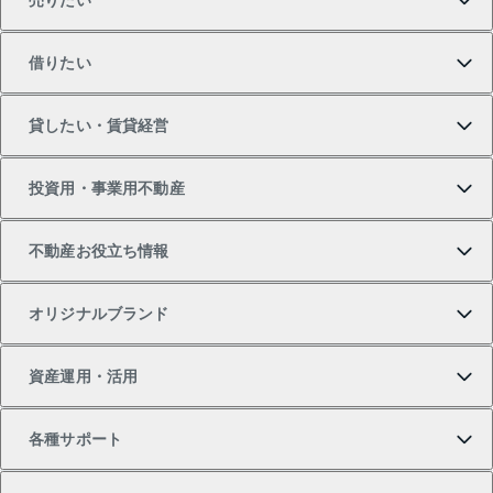
売りたい
買いたいTOP
借りたい
マンションの購入
売りたいTOP
貸したい・賃貸経営
新築・分譲マンションの購入
マンションの売却・査定
借りたいTOP
投資用・事業用不動産
中古マンションの購入
一戸建ての売却・査定
物件を借りる
貸したいTOP
不動産お役立ち情報
一戸建ての購入
土地の売却・査定
オフィス・店舗の賃貸
無料賃料査定
投資用・事業用不動産TOP
オリジナルブランド
新築一戸建ての購入
スピードAI査定
借りるときの流れ
マンション賃料データ
投資用不動産
不動産お役立ち情報
資産運用・活用
中古一戸建ての購入
不動産売却について
借りるガイド
賃貸管理プラン
事業用不動産
不動産AIアドバイザー Tellus Talk
当社売主リノベーションマンション
各種サポート
一棟リノベーションマンション L`GENTE（ルジェン
土地の購入
不動産査定について
リロケーションについて
マンション投資
マンションライブラリー
等価交換事業
テ）