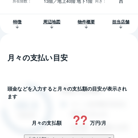
13階／地上40階 地下1階
西
所在階数
：
向き
：
特徴
周辺地図
物件概要
担当店舗
月々の支払い目安
頭金などを入力すると月々の支払額の目安が表示され
ます
??
月々の支払額
万円/月