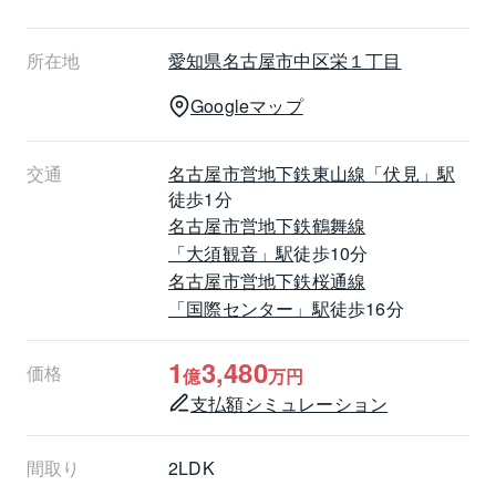
ウォークインクローゼットを備え、収納スペースも充
実しています。 ・つまづきに配慮した、居室・廊下間
所在地
愛知県
名古屋市中区
栄１丁目
のフルフラットフロア設計を採用。
Googleマップ
【周辺環境】 都心の利便性を享受しつつ、緑豊かな公
交通
名古屋市営地下鉄東山線
「伏見」駅
園も身近に感じられる住環境です。 ・ローソン 栄二丁
徒歩1分
目店：徒歩1分 ・スギドラッグ 伏見三蔵店：徒歩3分 
名古屋市営地下鉄鶴舞線
・白川公園：徒歩4分 ・タチヤ 錦二丁目店：徒歩10分
「大須観音」駅
徒歩10分
名古屋市営地下鉄桜通線
「国際センター」駅
徒歩16分
《担当者より一言》
1
3,480
価格
億
万円
・上記内容は一部のご紹介です。
支払額シミュレーション
ぜひ室内をご覧になってお確かめください。
間取り
2LDK
ご案内・資料請求など随時承っておりますので、お気
軽にお問い合わせください。