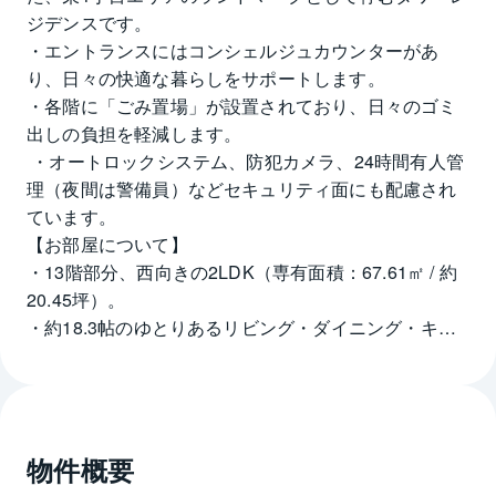
ジデンスです。 
・エントランスにはコンシェルジュカウンターがあ
り、日々の快適な暮らしをサポートします。 
・各階に「ごみ置場」が設置されており、日々のゴミ
出しの負担を軽減します。
 ・オートロックシステム、防犯カメラ、24時間有人管
理（夜間は警備員）などセキュリティ面にも配慮され
ています。
【お部屋について】
・13階部分、西向きの2LDK（専有面積：67.61㎡ / 約
20.45坪）。
・約18.3帖のゆとりあるリビング・ダイニング・キッ
チン。 
・リビングダイニング部分には床暖房が完備されてお
り、冬場でも足元からお部屋を温めます。 
・対面式システムキッチンには、ディスポーザー（生
物件概要
ゴミ処理機）と食器洗い乾燥機を搭載。家事の時短を
サポートします。 ・約7.2帖のメインベッドルームには