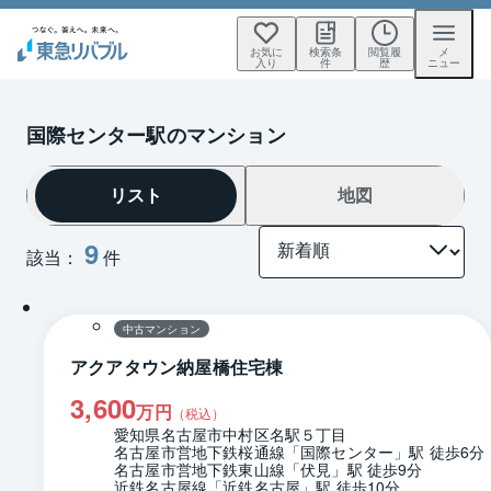
お気に
検索条
閲覧履
メ
入り
件
歴
ニュー
国際センター駅のマンション
リスト
地図
9
該当：
件
1 / 0
間取り
中古マンション
アクアタウン納屋橋住宅棟
3,600
万円
（税込）
愛知県名古屋市中村区名駅５丁目
名古屋市営地下鉄桜通線「国際センター」駅 徒歩6分
名古屋市営地下鉄東山線「伏見」駅 徒歩9分
近鉄名古屋線「近鉄名古屋」駅 徒歩10分