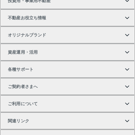
投資用・事業用不動産
中古マンションの購入
一戸建ての売却・査定
物件を借りる
貸したいTOP
不動産お役立ち情報
一戸建ての購入
土地の売却・査定
オフィス・店舗の賃貸
無料賃料査定
投資用・事業用不動産TOP
オリジナルブランド
新築一戸建ての購入
スピードAI査定
借りるときの流れ
マンション賃料データ
投資用不動産
不動産お役立ち情報
資産運用・活用
中古一戸建ての購入
不動産売却について
借りるガイド
賃貸管理プラン
事業用不動産
不動産AIアドバイザー Tellus Talk
当社売主リノベーションマンション
各種サポート
一棟リノベーションマンション L`GENTE（ルジェン
土地の購入
不動産査定について
リロケーションについて
マンション投資
マンションライブラリー
等価交換事業
テ）
ご契約者さまへ
不動産購入の流れ
売却サービス
貸すときの流れ
投資用マンション
人気マンションランキング
区分リノベーションマンション Lideas（リディアス）
不動産M&A
シニア向けサポート
ご利用について
投資用一棟レジデンスWELL SQUARE（ウェルスクエ
注目キーワード物件特集
不動産売却の流れ
貸すガイド
マンション一棟
暮らしに役立つ不動産メディア 「Lnote」
アセットマネジメント・出資
相続サポート
ご契約者さまサポートメニュー
ア）
関連リンク
購入ガイド
不動産買換えの流れ
アパート経営
不動産相場・不動産価格情報
不動産小口投資 LEGACIA（レガシア）
リフォームサポート
ご紹介・再契約特典
本人確認に関するお客様へのお願い