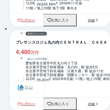
1LDK
2006年11月築
2
内法45.59m
11階／地上33階 地下1階
東向き
お問合せ
詳細
お気に入り
1 / 0
間取り
中古マンション
プレサンスロジェ丸の内ＣＥＮＴＲＡＬ ＣＡＳＡ
4,480
万円
あんしん仲介保証
愛知県名古屋市中区丸の内２丁目
名古屋市営地下鉄桜通線「丸の内」駅 徒歩5分
名古屋市営地下鉄名城線「久屋大通」駅 徒歩11分
名古屋市営地下鉄桜通線「国際センター」駅 徒歩15
2LDK
2022年8月築
11階／地上15階
南向
2
55.20m
あんしん
仲介保証
お問合せ
詳細
お気に入り
1 / 0
間取り