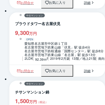
お問合せ
詳細
お気に入り
1 / 0
間取り
中古マンション
プラウドタワー名古屋伏見
9,300
万円
OPEN
愛知県名古屋市中区錦１丁目
名古屋市営地下鉄東山線「伏見」駅 徒歩4分
名古屋市営地下鉄桜通線「国際センター」駅 徒歩8分
名古屋市営地下鉄東山線「名古屋」駅 徒歩13分
2LDK
2019年2月築
13階／地上21階
南向
2
92.39m
お問合せ
詳細
お気に入り
1 / 0
間取り
中古マンション
チサンマンション錦
1,500
万円
（税込）