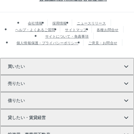
会社情報
採用情報
ニュースリリース
ヘルプ・よくあるご質問
サイトマップ
各種お問合せ
サイトについて・免責事項
個人情報保護・プライバシーポリシー
ご意見・お問合せ
買いたい
売りたい
買いたいTOP
借りたい
マンションの購入
売りたいTOP
貸したい・賃貸経営
新築・分譲マンションの購入
マンションの売却・査定
借りたいTOP