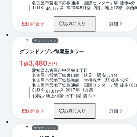
名古屋市営地下鉄桜通線「国際センター」駅 徒歩4分
1LDK
2020年8月築
2階／地上12階
南西
2
46.11m
お問合せ
詳細
お気に入り
1 / 0
間取り
中古マンション
グランドメゾン御園座タワー
1
3,480
億
万円
愛知県名古屋市中区栄１丁目
名古屋市営地下鉄東山線「伏見」駅 徒歩1分
名古屋市営地下鉄鶴舞線「大須観音」駅 徒歩10分
名古屋市営地下鉄桜通線「国際センター」駅 徒歩16
2LDK
2017年11月築
2
67.61m
13階／地上40階 地下1階
西向き
お問合せ
詳細
お気に入り
1 / 0
間取り
中古マンション