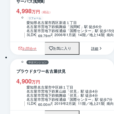
サーパス浅間町
4,998
万円
（税込）
リフォーム
愛知県名古屋市西区新道１丁目
名古屋市営地下鉄鶴舞線「浅間町」駅 徒歩6分
名古屋市営地下鉄桜通線「国際センター」駅 徒歩15
3LDK
2006年1月築
14階／地上14階
南向
2
69.79m
お問合せ
詳細
お気に入り
1 / 0
間取り
中古マンション
プラウドタワー名古屋伏見
4,900
万円
愛知県名古屋市中区錦１丁目
名古屋市営地下鉄東山線「伏見」駅 徒歩4分
名古屋市営地下鉄鶴舞線「伏見」駅 徒歩4分
名古屋市営地下鉄桜通線「国際センター」駅 徒歩7分
1LDK
2019年2月築
11階／地上21階
南向
2
60.00m