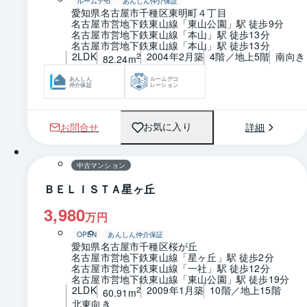
ルームデコ
あんしん仲介保証
愛知県名古屋市千種区東明町４丁目
名古屋市営地下鉄東山線「東山公園」駅 徒歩9分
名古屋市営地下鉄東山線「本山」駅 徒歩13分
名古屋市営地下鉄東山線「本山」駅 徒歩13分
2LDK
2004年2月築
4階／地上5階
南向き
2
82.24m
あんしん
ルームデコ
仲介保証
レーション
お問合せ
詳細
お気に入り
1 / 0
間取り
中古マンション
ＢＥＬＩＳＴＡ星ヶ丘
3,980
万円
OPEN
あんしん仲介保証
愛知県名古屋市千種区桜が丘
名古屋市営地下鉄東山線「星ヶ丘」駅 徒歩2分
名古屋市営地下鉄東山線「一社」駅 徒歩12分
名古屋市営地下鉄東山線「東山公園」駅 徒歩19分
2LDK
2009年1月築
10階／地上15階
2
60.91m
北東向き