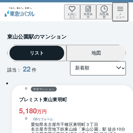
お気に
検索条
閲覧履
メ
入り
件
歴
ニュー
東山公園駅のマンション
リスト
地図
22
該当：
件
1 / 0
間取り
中古マンション
プレミスト東山東明町
5,180
万円
CGリフォーム
愛知県名古屋市千種区東明町３丁目
名古屋市営地下鉄東山線「東山公園」駅 徒歩10分