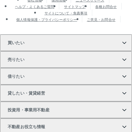
ヘルプ・よくあるご質問
サイトマップ
各種お問合せ
サイトについて・免責事項
個人情報保護・プライバシーポリシー
ご意見・お問合せ
買いたい
売りたい
買いたいTOP
借りたい
マンションの購入
売りたいTOP
貸したい・賃貸経営
新築・分譲マンションの購入
マンションの売却・査定
借りたいTOP
投資用・事業用不動産
中古マンションの購入
一戸建ての売却・査定
物件を借りる
貸したいTOP
不動産お役立ち情報
一戸建ての購入
土地の売却・査定
オフィス・店舗の賃貸
無料賃料査定
投資用・事業用不動産TOP