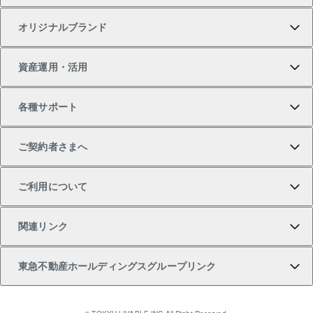
オリジナルブランド
新築一戸建ての購入
スピードAI査定
借りるときの流れ
マンション賃料データ
投資用不動産
不動産お役立ち情報
資産運用・活用
中古一戸建ての購入
不動産売却について
借りるガイド
賃貸管理プラン
事業用不動産
不動産AIアドバイザー Tellus Talk
当社売主リノベーションマンション
各種サポート
一棟リノベーションマンション L`GENTE（ルジェン
土地の購入
不動産査定について
リロケーションについて
マンション投資
マンションライブラリー
等価交換事業
テ）
ご契約者さまへ
不動産購入の流れ
売却サービス
貸すときの流れ
投資用マンション
人気マンションランキング
区分リノベーションマンション Lideas（リディアス）
不動産M&A
シニア向けサポート
ご利用について
投資用一棟レジデンスWELL SQUARE（ウェルスクエ
注目キーワード物件特集
不動産売却の流れ
貸すガイド
マンション一棟
暮らしに役立つ不動産メディア 「Lnote」
アセットマネジメント・出資
相続サポート
ご契約者さまサポートメニュー
ア）
関連リンク
購入ガイド
不動産買換えの流れ
アパート経営
不動産相場・不動産価格情報
不動産小口投資 LEGACIA（レガシア）
リフォームサポート
ご紹介・再契約特典
本人確認に関するお客様へのお願い
東急不動産ホールディングスグループリンク
売却ガイド
アパート投資用物件
不動産売却FAQ
入居者様専用-各種ご案内（賃貸）
金融商品取引について
すまいValue
多言語対応
English
繁体中文
簡体中文
これからご結婚される方に東急百貨店のブライダルク