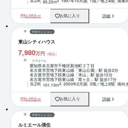
3LDK
1997年10月築
1階／地上4階
南東
2
95.23m
お問合せ
詳細
お気に入り
1 / 0
間取り
中古マンション
東山シティハウス
7,980
万円
（税込）
リフォーム
愛知県名古屋市千種区新池町２丁目
名古屋市営地下鉄東山線「東山公園」駅 徒歩2分
名古屋市営地下鉄東山線「本山」駅 徒歩12分
名古屋市営地下鉄東山線「星ヶ丘」駅 徒歩17分
3LDK
2000年2月築
3階／地上9階
南向
2
101.10m
お問合せ
詳細
お気に入り
1 / 0
間取り
中古マンション
ルミエール清住