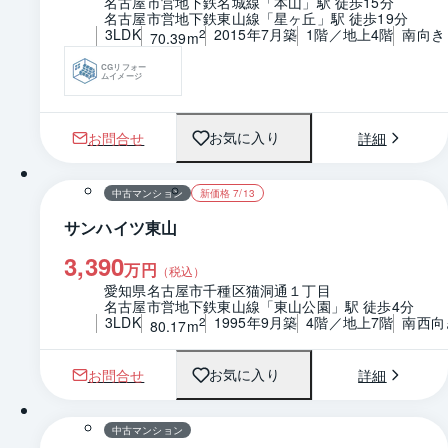
名古屋市営地下鉄名城線「本山」駅 徒歩15分
名古屋市営地下鉄東山線「星ヶ丘」駅 徒歩19分
3LDK
2015年7月築
1階／地上4階
南向き
2
70.39m
CGリフォー
ムイメージ
お問合せ
詳細
お気に入り
1 / 0
間取り
中古マンション
新価格 7/13
サンハイツ東山
3,390
万円
（税込）
愛知県名古屋市千種区猫洞通１丁目
名古屋市営地下鉄東山線「東山公園」駅 徒歩4分
3LDK
1995年9月築
4階／地上7階
南西向
2
80.17m
お問合せ
詳細
お気に入り
1 / 0
間取り
中古マンション