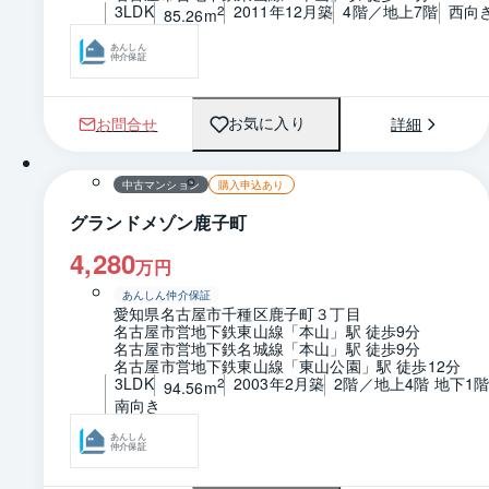
3LDK
2011年12月築
4階／地上7階
西向
2
85.26m
あんしん
仲介保証
お問合せ
詳細
お気に入り
1 / 0
間取り
中古マンション
購入申込あり
グランドメゾン鹿子町
4,280
万円
あんしん仲介保証
愛知県名古屋市千種区鹿子町３丁目
名古屋市営地下鉄東山線「本山」駅 徒歩9分
名古屋市営地下鉄名城線「本山」駅 徒歩9分
名古屋市営地下鉄東山線「東山公園」駅 徒歩12分
3LDK
2003年2月築
2階／地上4階 地下1
2
94.56m
南向き
あんしん
仲介保証