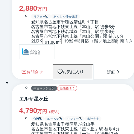
2,880
万円
リフォーム
あんしん仲介保証
愛知県名古屋市千種区清住町１丁目
名古屋市営地下鉄東山線「本山」駅 徒歩6分
名古屋市営地下鉄名城線「本山」駅 徒歩6分
名古屋市営地下鉄東山線「東山公園」駅 徒歩8分
2LDK
1982年3月築
1階／地上3階
南向き
2
91.86m
あんしん
仲介保証
お問合せ
詳細
お気に入り
1 / 0
間取り
中古マンション
新価格 8/6
エルザ星ヶ丘
4,790
万円
（税込）
OPEN
ルームデコ
リフォーム
当社売主
愛知県名古屋市千種区星が丘山手
名古屋市営地下鉄東山線「星ヶ丘」駅 徒歩4分
名古屋市営地下鉄東山線「一社」駅 徒歩17分