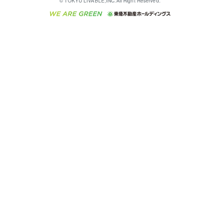
© TOKYU LIVABLE,INC.All Right Reserved.
収益物件
不動産コラム・ニュース
東急こすもす会「こすもすWeb」
東急リバブル ソーシャルメディアポリシー
東急不動産
ラブ
ご意見・お問い合わせ（金融商品取引専用の相談・お
人材サービスのご用命は 東急リバブルスタッフ株式会
ビル購入（ビル一棟）
不動産用語集
東急コミュニティー
問い合わせ窓口）
社まで
投資用不動産の売却査定
不動産なんでもネット相談室
保険募集におけるプライバシー・ポリシー
東北の逸品を贈ります 東北すぐれものセレクション
東急リバブル
ダイレクトメール（郵送物）・Eメールなどの送付停
事業用不動産の売却査定
住まいの税金
民泊の開業・運営のご相談は「ReINN株式会社」まで
東急住宅リース
止について
海外不動産
物件一括検索（購入＆賃貸）
宅地建物取引業者の皆様へ
学生情報センター（ナジック）
グループの一覧をもっと見る