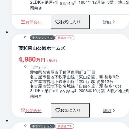
2LDK＋納戸×1
1984年12月築
3階／地上3
2
93.14m
南向き
お問合せ
詳細
お気に入り
1 / 0
間取り
中古マンション
新価格 7/9
藤和東山公園ホームズ
4,980
万円
（税込）
リフォーム
愛知県名古屋市千種区東明町３丁目
名古屋市営地下鉄東山線「東山公園」駅 徒歩9分
名古屋市営地下鉄東山線「本山」駅 徒歩12分
名古屋市営地下鉄名城線「自由ヶ丘」駅 徒歩18分
3LDK＋納戸×1
2003年10月築
3階／地上5
2
99.26m
南向き
お問合せ
詳細
お気に入り
1 / 0
間取り
中古マンション
新価格 7/9