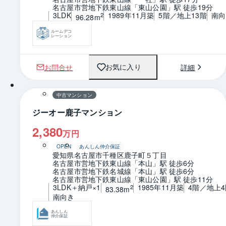
名古屋市営地下鉄東山線「東山公園」駅 徒歩19分
3LDK
1989年11月築
5階／地上13階
南向
2
96.28m
ルームデコ
レーション
お問合せ
詳細
お気に入り
1 / 0
間取り
中古マンション
ジーオー鹿子マンション
2,380
万円
OPEN
あんしん仲介保証
愛知県名古屋市千種区鹿子町５丁目
名古屋市営地下鉄東山線「本山」駅 徒歩6分
名古屋市営地下鉄名城線「本山」駅 徒歩6分
名古屋市営地下鉄東山線「東山公園」駅 徒歩11分
3LDK＋納戸×1
1985年11月築
4階／地上4
2
83.38m
南向き
あんしん
仲介保証