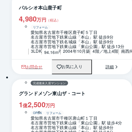
パルシオ本山鹿子町
4,980
万円
（税込）
リフォーム
愛知県名古屋市千種区鹿子町５丁目
名古屋市営地下鉄東山線「本山」駅 徒歩9分
名古屋市営地下鉄名城線「本山」駅 徒歩9分
名古屋市営地下鉄東山線「東山公園」駅 徒歩13分
3LDK
2004年10月築
4階／地上4階
南西
2
94.16m
お問合せ
詳細
お気に入り
1 / 0
間取り
完成後未入居マンション
グランドメゾン東山ザ・コート
1
2,500
億
万円
OPEN
リフォーム
愛知県名古屋市千種区唐山町１丁目
名古屋市営地下鉄東山線「東山公園」駅 徒歩4分
名古屋市営地下鉄東山線「本山」駅 徒歩8分