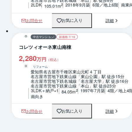
名古屋市営地下鉄名城線「本山」駅 徒歩8分
2LDK
2018年9月築
6階／地上6階
南東
2
105.01m
お問合せ
詳細
お気に入り
1 / 0
間取り
中古マンション
新価格 7/16
コレツィオーネ東山南棟
2,280
万円
（税込）
リフォーム
愛知県名古屋市千種区東山元町４丁目
名古屋市営地下鉄東山線「東山公園」駅 徒歩15分
名古屋市営地下鉄名城線「名古屋大学」駅 徒歩16分
名古屋市営地下鉄東山線「本山」駅 徒歩23分
3LDK＋納戸×1
1997年7月築
4階／地上4
2
84.05m
南向き
お問合せ
詳細
お気に入り