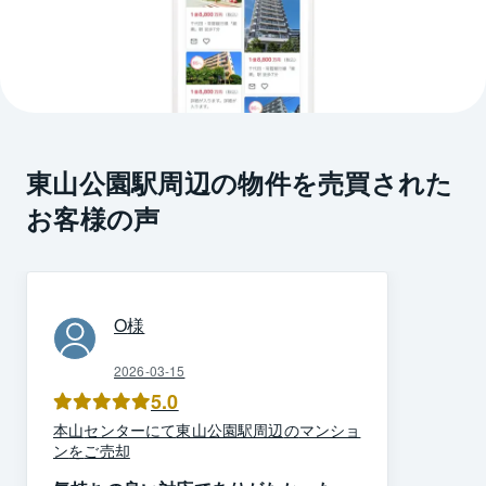
東山公園駅周辺の物件を売買された
お客様の声
O
様
2026-03-15
5.0
本山
センター
にて
東山公園駅周辺
の
マンショ
ン
を
ご売却