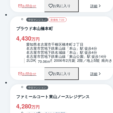
お問合せ
詳細
お気に入り
1 / 0
間取り
中古マンション
新価格 7/23
プラウド本山橋本町
4,430
万円
愛知県名古屋市千種区橋本町２丁目
名古屋市営地下鉄東山線「本山」駅 徒歩4分
名古屋市営地下鉄名城線「本山」駅 徒歩4分
名古屋市営地下鉄東山線「東山公園」駅 徒歩14分
2LDK
2006年2月築
2階／地上5階
南向き
2
70.06m
お問合せ
詳細
お気に入り
1 / 0
間取り
中古マンション
ファミールコート東山ノースレジデンス
4,280
万円