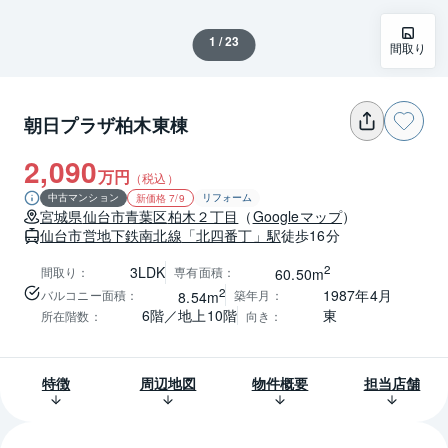
1 / 23
間取り
朝日プラザ柏木東棟
2,090
万円
（税込）
中古マンション
リフォーム
新価格 7/9
宮城県
仙台市青葉区
柏木２丁目
（
Googleマップ
）
仙台市営地下鉄南北線
「北四番丁」駅
徒歩16分
2
3LDK
間取り
：
専有面積
：
60.50m
2
1987年4月
バルコニー面積
：
築年月
：
8.54m
6階／地上10階
東
所在階数
：
向き
：
特徴
周辺地図
物件概要
担当店舗