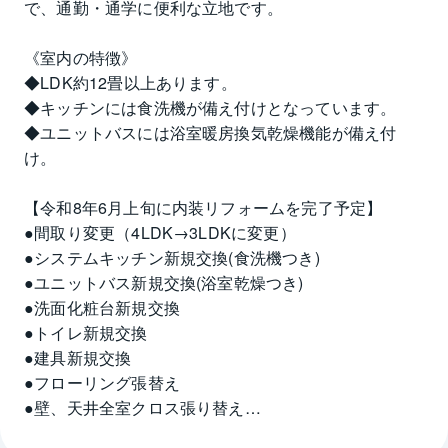
で、通勤・通学に便利な立地です。
《室内の特徴》
◆LDK約12畳以上あります。
◆キッチンには食洗機が備え付けとなっています。
◆ユニットバスには浴室暖房換気乾燥機能が備え付
け。
【令和8年6月上旬に内装リフォームを完了予定】
●間取り変更（4LDK→3LDKに変更）
●システムキッチン新規交換(食洗機つき)
●ユニットバス新規交換(浴室乾燥つき)
●洗面化粧台新規交換
●トイレ新規交換
●建具新規交換
●フローリング張替え
●壁、天井全室クロス張り替え
●クッションフロア張り替え(トイレ、洗面所)