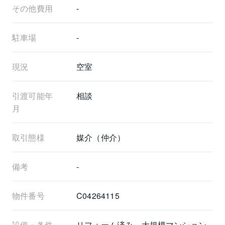
その他費用
-
駐車場
-
現況
空室
引渡可能年
相談
月
取引態様
媒介（仲介）
備考
-
物件番号
C04264115
設備・条件
リフォーム済み、大規模マンション