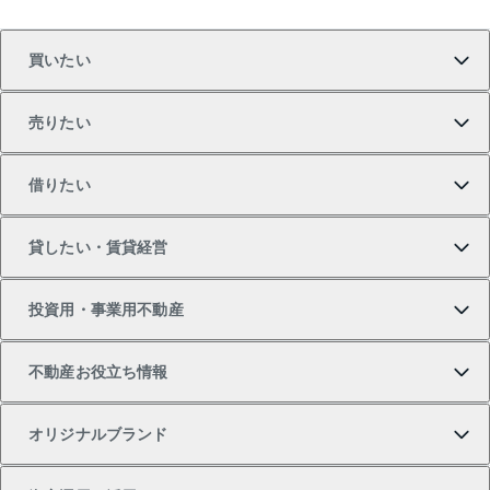
買いたい
売りたい
買いたいTOP
借りたい
マンションの購入
売りたいTOP
貸したい・賃貸経営
新築・分譲マンションの購入
マンションの売却・査定
借りたいTOP
投資用・事業用不動産
中古マンションの購入
一戸建ての売却・査定
物件を借りる
貸したいTOP
不動産お役立ち情報
一戸建ての購入
土地の売却・査定
オフィス・店舗の賃貸
無料賃料査定
投資用・事業用不動産TOP
オリジナルブランド
新築一戸建ての購入
スピードAI査定
借りるときの流れ
マンション賃料データ
投資用不動産
不動産お役立ち情報