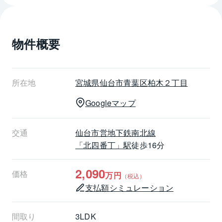
●シューズストッカー新規交換
●LED照明器具新設
●ハウスクリーニング　他
物件概要
┏《LIFE INFORMATION》
╋━━━━━━━━━━━━━━━━━┫
◇仙台市立八幡小学校・・・約110m
◇仙台市立第一中学校・・・約940m
所在地
宮城県
仙台市青葉区
柏木２丁目
◇東北大学病院・・・約480m
Googleマップ
◇イオンエクスプレス仙台八幡店・・・約190m
◇西友八幡店・・・約550m
◇仙台八幡町郵便局・・・約550m
交通
仙台市営地下鉄南北線
◇レキシントンプラザ八幡・・・約600m
「北四番丁」駅
徒歩16分
◇仙台八幡町郵便局・・・約550m
2,090
価格
万円
（税込）
支払額シミュレーション
間取り
3LDK