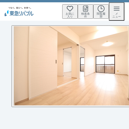
お気に
検索条
閲覧履
メ
入り
件
歴
ニュー