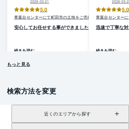
2026-03-21
2026-03-2
5.0
5.
青葉台
センター
にて
町田市
の
土地
を
ご売却
青葉台
センター
に
安心してお任せする事ができました
迅速で丁寧な対
続きを読む
続きを読む
もっと見る
検索方法を変更
近くのエリアから探す