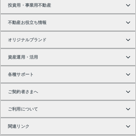
投資用・事業用不動産
中古マンションの購入
一戸建ての売却・査定
物件を借りる
貸したいTOP
不動産お役立ち情報
一戸建ての購入
土地の売却・査定
オフィス・店舗の賃貸
無料賃料査定
投資用・事業用不動産TOP
オリジナルブランド
新築一戸建ての購入
スピードAI査定
借りるときの流れ
マンション賃料データ
投資用不動産
不動産お役立ち情報
資産運用・活用
中古一戸建ての購入
不動産売却について
借りるガイド
賃貸管理プラン
事業用不動産
不動産AIアドバイザー Tellus Talk
当社売主リノベーションマンション
各種サポート
一棟リノベーションマンション L`GENTE（ルジェン
土地の購入
不動産査定について
リロケーションについて
マンション投資
マンションライブラリー
等価交換事業
テ）
ご契約者さまへ
不動産購入の流れ
売却サービス
貸すときの流れ
投資用マンション
人気マンションランキング
区分リノベーションマンション Lideas（リディアス）
不動産M&A
シニア向けサポート
ご利用について
投資用一棟レジデンスWELL SQUARE（ウェルスクエ
注目キーワード物件特集
不動産売却の流れ
貸すガイド
マンション一棟
暮らしに役立つ不動産メディア 「Lnote」
アセットマネジメント・出資
相続サポート
ご契約者さまサポートメニュー
ア）
関連リンク
購入ガイド
不動産買換えの流れ
アパート経営
不動産相場・不動産価格情報
不動産小口投資 LEGACIA（レガシア）
リフォームサポート
ご紹介・再契約特典
本人確認に関するお客様へのお願い