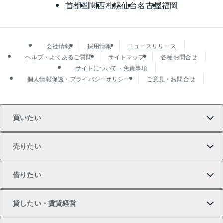
首都圏
関西
札幌
仙台
名古屋
福岡
会社情報
採用情報
ニュースリリース
ヘルプ・よくあるご質問
サイトマップ
各種お問合せ
サイトについて・免責事項
個人情報保護・プライバシーポリシー
ご意見・お問合せ
買いたい
売りたい
買いたいTOP
借りたい
マンションの購入
売りたいTOP
貸したい・賃貸経営
新築・分譲マンションの購入
マンションの売却・査定
借りたいTOP