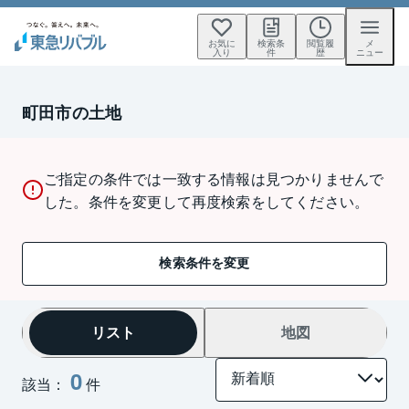
お気に
検索条
閲覧履
メ
入り
件
歴
ニュー
町田市の土地
ご指定の条件では一致する情報は見つかりませんで
した。条件を変更して再度検索をしてください。
検索条件を変更
リスト
地図
0
該当：
件