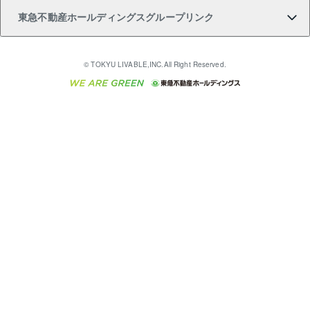
東急不動産ホールディングスグループリンク
売却ガイド
アパート投資用物件
不動産売却FAQ
入居者様専用-各種ご案内（賃貸）
金融商品取引について
すまいValue
多言語対応
English
繁体中文
簡体中文
これからご結婚される方に東急百貨店のブライダルク
© TOKYU LIVABLE,INC.All Right Reserved.
収益物件
不動産コラム・ニュース
東急こすもす会「こすもすWeb」
東急リバブル ソーシャルメディアポリシー
東急不動産
ラブ
ご意見・お問い合わせ（金融商品取引専用の相談・お
人材サービスのご用命は 東急リバブルスタッフ株式会
ビル購入（ビル一棟）
不動産用語集
東急コミュニティー
問い合わせ窓口）
社まで
投資用不動産の売却査定
不動産なんでもネット相談室
保険募集におけるプライバシー・ポリシー
東北の逸品を贈ります 東北すぐれものセレクション
東急リバブル
ダイレクトメール（郵送物）・Eメールなどの送付停
事業用不動産の売却査定
住まいの税金
民泊の開業・運営のご相談は「ReINN株式会社」まで
東急住宅リース
止について
海外不動産
物件一括検索（購入＆賃貸）
宅地建物取引業者の皆様へ
学生情報センター（ナジック）
グループの一覧をもっと見る