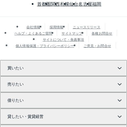
首都圏
関西
札幌
仙台
名古屋
福岡
会社情報
採用情報
ニュースリリース
ヘルプ・よくあるご質問
サイトマップ
各種お問合せ
サイトについて・免責事項
個人情報保護・プライバシーポリシー
ご意見・お問合せ
買いたい
売りたい
買いたいTOP
借りたい
マンションの購入
売りたいTOP
貸したい・賃貸経営
新築・分譲マンションの購入
マンションの売却・査定
借りたいTOP