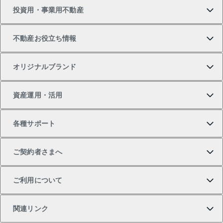
投資用・事業用不動産
中古マンションの購入
一戸建ての売却・査定
物件を借りる
貸したいTOP
不動産お役立ち情報
一戸建ての購入
土地の売却・査定
オフィス・店舗の賃貸
無料賃料査定
投資用・事業用不動産TOP
オリジナルブランド
新築一戸建ての購入
スピードAI査定
借りるときの流れ
マンション賃料データ
投資用不動産
不動産お役立ち情報
資産運用・活用
中古一戸建ての購入
不動産売却について
借りるガイド
賃貸管理プラン
事業用不動産
不動産AIアドバイザー Tellus Talk
当社売主リノベーションマンション
各種サポート
一棟リノベーションマンション L`GENTE（ルジェン
土地の購入
不動産査定について
リロケーションについて
マンション投資
マンションライブラリー
等価交換事業
テ）
ご契約者さまへ
不動産購入の流れ
売却サービス
貸すときの流れ
投資用マンション
人気マンションランキング
区分リノベーションマンション Lideas（リディアス）
不動産M&A
シニア向けサポート
ご利用について
投資用一棟レジデンスWELL SQUARE（ウェルスクエ
注目キーワード物件特集
不動産売却の流れ
貸すガイド
マンション一棟
暮らしに役立つ不動産メディア 「Lnote」
アセットマネジメント・出資
相続サポート
ご契約者さまサポートメニュー
ア）
関連リンク
購入ガイド
不動産買換えの流れ
アパート経営
不動産相場・不動産価格情報
不動産小口投資 LEGACIA（レガシア）
リフォームサポート
ご紹介・再契約特典
本人確認に関するお客様へのお願い