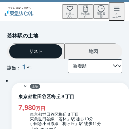
お気に
検索条
閲覧履
メ
入り
件
歴
ニュー
若林駅の土地
リスト
地図
1
該当：
件
1 / 0
区画図
土地
東京都世田谷区梅丘３丁目
7,980
万円
東京都世田谷区梅丘３丁目
東急世田谷線「若林」駅 徒歩10分
小田急小田原線「梅ヶ丘」駅 徒歩11分
2