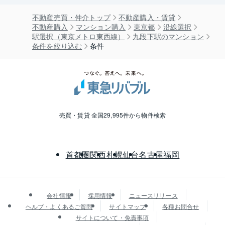
不動産売買・仲介トップ
不動産購入・賃貸
不動産購入
マンション購入
東京都
沿線選択
駅選択（東京メトロ東西線）
九段下駅のマンション
条件を絞り込む
条件
売買・賃貸 全国29,995件から物件検索
首都圏
関西
札幌
仙台
名古屋
福岡
会社情報
採用情報
ニュースリリース
ヘルプ・よくあるご質問
サイトマップ
各種お問合せ
サイトについて・免責事項