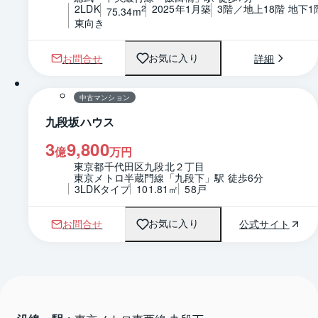
2LDK
2025年1月築
3階／地上18階 地下1
2
75.34m
東向き
お問合せ
詳細
お気に入り
中古マンション
九段坂ハウス
3
9,800
億
万円
東京都千代田区九段北２丁目
東京メトロ半蔵門線「九段下」駅 徒歩6分
3LDKタイプ
101.81㎡
58戸
お問合せ
公式サイト
お気に入り