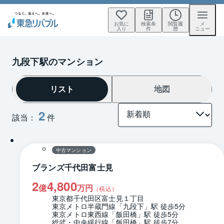
お気に
検索条
閲覧履
メ
入り
件
歴
ニュー
九段下駅のマンション
リスト
地図
2
該当：
件
1 / 0
間取り
中古マンション
ブランズ千代田富士見
2
4,800
億
万円
（税込）
東京都千代田区富士見１丁目
東京メトロ半蔵門線「九段下」駅 徒歩5分
東京メトロ東西線「飯田橋」駅 徒歩5分
総武・中央緩行線「飯田橋」駅 徒歩7分