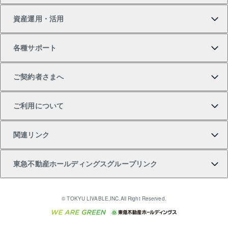
資産運用・活用
中古一戸建ての購入
不動産売却について
借りるガイド
賃貸管理プラン
事業用不動産
不動産AIアドバイザー Tellus Talk
当社売主リノベーションマンション
各種サポート
一棟リノベーションマンション L`GENTE（ルジェン
土地の購入
不動産査定について
リロケーションについて
マンション投資
マンションライブラリー
等価交換事業
テ）
ご契約者さまへ
不動産購入の流れ
売却サービス
貸すときの流れ
投資用マンション
人気マンションランキング
区分リノベーションマンション Lideas（リディアス）
不動産M&A
シニア向けサポート
ご利用について
投資用一棟レジデンスWELL SQUARE（ウェルスクエ
注目キーワード物件特集
不動産売却の流れ
貸すガイド
マンション一棟
暮らしに役立つ不動産メディア 「Lnote」
アセットマネジメント・出資
相続サポート
ご契約者さまサポートメニュー
ア）
関連リンク
購入ガイド
不動産買換えの流れ
アパート経営
不動産相場・不動産価格情報
不動産小口投資 LEGACIA（レガシア）
リフォームサポート
ご紹介・再契約特典
本人確認に関するお客様へのお願い
東急不動産ホールディングスグループリンク
売却ガイド
アパート投資用物件
不動産売却FAQ
入居者様専用-各種ご案内（賃貸）
金融商品取引について
すまいValue
多言語対応
English
繁体中文
簡体中文
これからご結婚される方に東急百貨店のブライダルク
© TOKYU LIVABLE,INC.All Right Reserved.
収益物件
不動産コラム・ニュース
東急こすもす会「こすもすWeb」
東急リバブル ソーシャルメディアポリシー
東急不動産
ラブ
ご意見・お問い合わせ（金融商品取引専用の相談・お
人材サービスのご用命は 東急リバブルスタッフ株式会