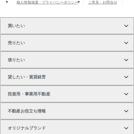
個人情報保護・プライバシーポリシー
ご意見・お問合せ
買いたい
売りたい
買いたいTOP
借りたい
マンションの購入
売りたいTOP
貸したい・賃貸経営
新築・分譲マンションの購入
マンションの売却・査定
借りたいTOP
投資用・事業用不動産
中古マンションの購入
一戸建ての売却・査定
物件を借りる
貸したいTOP
不動産お役立ち情報
一戸建ての購入
土地の売却・査定
オフィス・店舗の賃貸
無料賃料査定
投資用・事業用不動産TOP
オリジナルブランド
新築一戸建ての購入
スピードAI査定
借りるときの流れ
マンション賃料データ
投資用不動産
不動産お役立ち情報