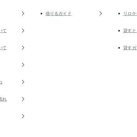
借りるガイド
リロケ
いて
貸すと
いて
貸すガ
れ
流れ