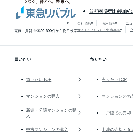
首都圏
関西
札幌
仙台
会社情報
採用情報
ニュ
サイトについて・免責事項
売買・賃貸 全国29,899件から物件検索
買いたい
売りたい
買いたいTOP
売りたいTOP
マンションの購入
マンションの売
新築・分譲マンションの購
一戸建ての売却
入
中古マンションの購入
土地の売却・査