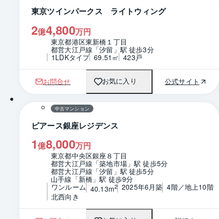
東京ツインパークス ライトウィング
2
4,800
億
万円
東京都港区東新橋１丁目
都営大江戸線「汐留」駅 徒歩3分
1LDKタイプ
69.51㎡
423戸
お問合せ
公式サイト
お気に入り
1 / 0
間取り
中古マンション
ピアース銀座レジデンス
1
8,000
億
万円
東京都中央区銀座８丁目
都営大江戸線「築地市場」駅 徒歩5分
都営大江戸線「汐留」駅 徒歩5分
山手線「新橋」駅 徒歩9分
ワンルーム
2025年6月築
4階／地上10階
2
40.13m
北西向き