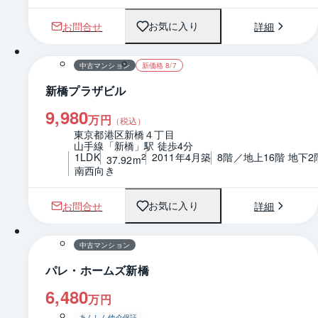
お問合せ
詳細
お気に入り
1 / 0
間取り
中古マンション
新価格 8/7
新橋プラザビル
9,980
万円
（税込）
東京都港区新橋４丁目
山手線「新橋」駅 徒歩4分
1LDK
2011年4月築
8階／地上16階 地下2
2
37.92m
南西向き
お問合せ
詳細
お気に入り
1 / 0
間取り
中古マンション
パレ・ホームズ新橋
6,480
万円
あんしん仲介保証