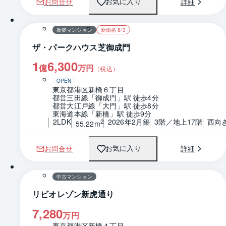
お問合せ
詳細
お気に入り
1 / 0
間取り
新築マンション
新価格 8/3
ザ・パークハウス芝御成門
1
6,300
億
万円
（税込）
OPEN
東京都港区新橋６丁目
都営三田線「御成門」駅 徒歩4分
都営大江戸線「大門」駅 徒歩8分
東海道本線「新橋」駅 徒歩9分
2LDK
2026年2月築
3階／地上17階
西向
2
55.22m
お問合せ
詳細
お気に入り
1 / 0
間取り
中古マンション
リビオレゾン新虎通り
7,280
万円
東京都港区新橋４丁目