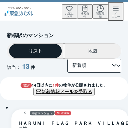
お気に
検索条
閲覧履
メ
入り
件
歴
ニュー
新橋駅のマンション
リスト
地図
13
該当：
件
14
日以内に
1
件
の物件が公開されました。
NEW
新着情報メールを受取る
1 / 0
間取り
中古マンション
NEW 8/6
ＨＡＲＵＭＩ ＦＬＡＧ ＰＡＲＫ ＶＩＬＬＡ