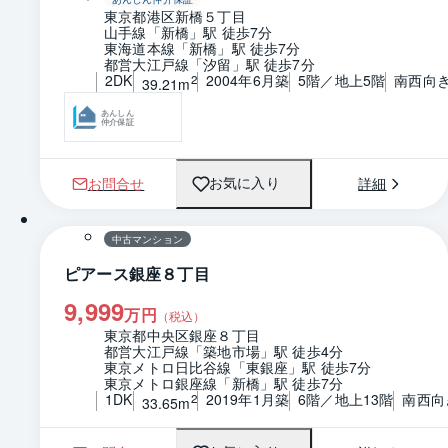
東京都港区新橋５丁目
山手線「新橋」駅 徒歩7分
東海道本線「新橋」駅 徒歩7分
都営大江戸線「汐留」駅 徒歩7分
2DK
2004年6月築
5階／地上5階
南西向
2
39.21m
あんしん
仲介保証
お問合せ
詳細
お気に入り
1 / 0
間取り
中古マンション
ピアース銀座８丁目
9,999
万円
（税込）
東京都中央区銀座８丁目
都営大江戸線「築地市場」駅 徒歩4分
東京メトロ日比谷線「東銀座」駅 徒歩7分
東京メトロ銀座線「新橋」駅 徒歩7分
1DK
2019年1月築
6階／地上13階
南西向
2
33.65m