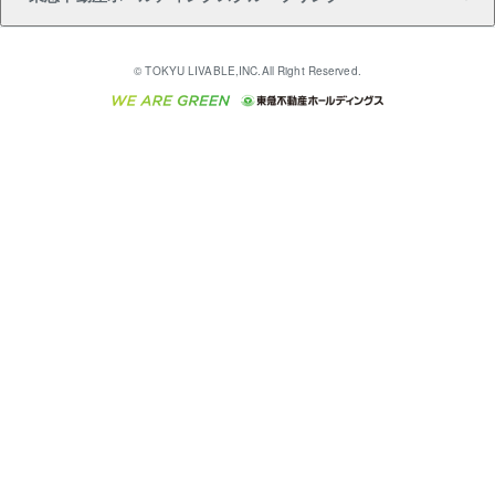
売却ガイド
アパート投資用物件
不動産売却FAQ
入居者様専用-各種ご案内（賃貸）
金融商品取引について
すまいValue
多言語対応
English
繁体中文
簡体中文
これからご結婚される方に東急百貨店のブライダルク
© TOKYU LIVABLE,INC.All Right Reserved.
収益物件
不動産コラム・ニュース
東急こすもす会「こすもすWeb」
東急リバブル ソーシャルメディアポリシー
東急不動産
ラブ
ご意見・お問い合わせ（金融商品取引専用の相談・お
人材サービスのご用命は 東急リバブルスタッフ株式会
ビル購入（ビル一棟）
不動産用語集
東急コミュニティー
問い合わせ窓口）
社まで
投資用不動産の売却査定
不動産なんでもネット相談室
保険募集におけるプライバシー・ポリシー
東北の逸品を贈ります 東北すぐれものセレクション
東急リバブル
ダイレクトメール（郵送物）・Eメールなどの送付停
事業用不動産の売却査定
住まいの税金
民泊の開業・運営のご相談は「ReINN株式会社」まで
東急住宅リース
止について
海外不動産
物件一括検索（購入＆賃貸）
宅地建物取引業者の皆様へ
学生情報センター（ナジック）
グループの一覧をもっと見る