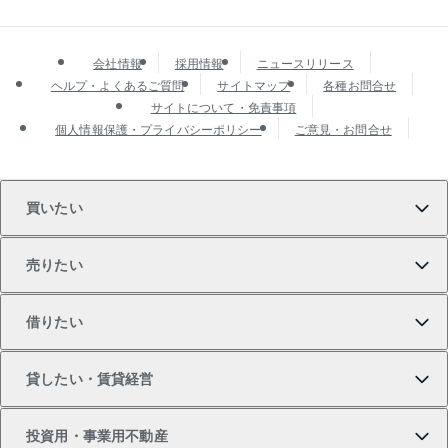
会社情報
採用情報
ニュースリリース
ヘルプ・よくあるご質問
サイトマップ
各種お問合せ
サイトについて・免責事項
個人情報保護・プライバシーポリシー
ご意見・お問合せ
買いたい
売りたい
買いたいTOP
借りたい
マンションの購入
売りたいTOP
貸したい・賃貸経営
新築・分譲マンションの購入
マンションの売却・査定
借りたいTOP
投資用・事業用不動産