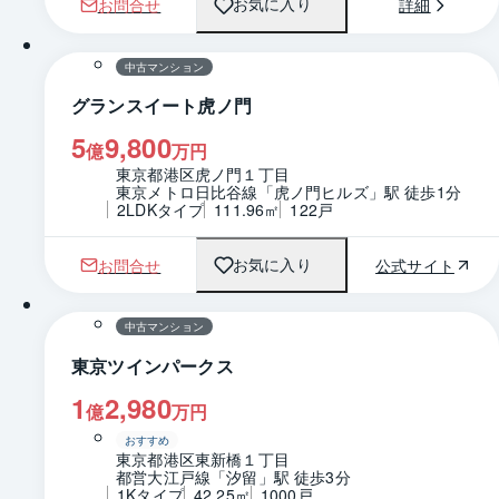
お問合せ
詳細
お気に入り
中古マンション
グランスイート虎ノ門
5
9,800
億
万円
東京都港区虎ノ門１丁目
東京メトロ日比谷線「虎ノ門ヒルズ」駅 徒歩1分
2LDKタイプ
111.96㎡
122戸
お問合せ
公式サイト
お気に入り
中古マンション
東京ツインパークス
1
2,980
億
万円
おすすめ
東京都港区東新橋１丁目
都営大江戸線「汐留」駅 徒歩3分
1Kタイプ
42.25㎡
1000戸