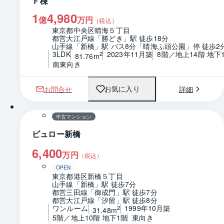
Ｆ棟
1
4,980
億
万円
（税込）
東京都中央区晴海５丁目
都営大江戸線「勝どき」駅 徒歩18分
山手線「新橋」駅 バス8分「晴海ふ頭公園」停 徒歩2
3LDK
2023年11月築
8階／地上14階 地下
2
81.76m
南東向き
お問合せ
詳細
お気に入り
1 / 0
間取り
中古マンション
ビュロー新橋
6,400
万円
（税込）
OPEN
東京都港区新橋５丁目
山手線「新橋」駅 徒歩7分
都営三田線「御成門」駅 徒歩7分
都営大江戸線「汐留」駅 徒歩8分
ワンルーム
1999年10月築
2
31.48m
5階／地上10階 地下1階
東向き