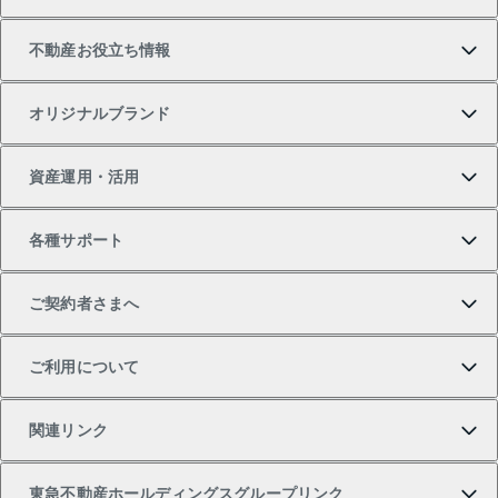
中古マンションの購入
一戸建ての売却・査定
物件を借りる
貸したいTOP
不動産お役立ち情報
一戸建ての購入
土地の売却・査定
オフィス・店舗の賃貸
無料賃料査定
投資用・事業用不動産TOP
オリジナルブランド
新築一戸建ての購入
スピードAI査定
借りるときの流れ
マンション賃料データ
投資用不動産
不動産お役立ち情報
資産運用・活用
中古一戸建ての購入
不動産売却について
借りるガイド
賃貸管理プラン
事業用不動産
不動産AIアドバイザー Tellus Talk
当社売主リノベーションマンション
各種サポート
一棟リノベーションマンション L`GENTE（ルジェン
土地の購入
不動産査定について
リロケーションについて
マンション投資
マンションライブラリー
等価交換事業
テ）
ご契約者さまへ
不動産購入の流れ
売却サービス
貸すときの流れ
投資用マンション
人気マンションランキング
区分リノベーションマンション Lideas（リディアス）
不動産M&A
シニア向けサポート
ご利用について
投資用一棟レジデンスWELL SQUARE（ウェルスクエ
注目キーワード物件特集
不動産売却の流れ
貸すガイド
マンション一棟
暮らしに役立つ不動産メディア 「Lnote」
アセットマネジメント・出資
相続サポート
ご契約者さまサポートメニュー
ア）
関連リンク
購入ガイド
不動産買換えの流れ
アパート経営
不動産相場・不動産価格情報
不動産小口投資 LEGACIA（レガシア）
リフォームサポート
ご紹介・再契約特典
本人確認に関するお客様へのお願い
東急不動産ホールディングスグループリンク