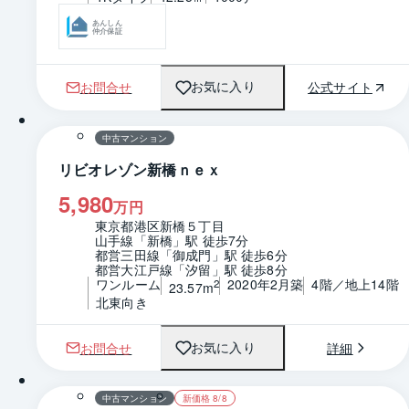
あんしん
仲介保証
お問合せ
公式サイト
お気に入り
1 / 0
間取り
中古マンション
リビオレゾン新橋ｎｅｘ
5,980
万円
東京都港区新橋５丁目
山手線「新橋」駅 徒歩7分
都営三田線「御成門」駅 徒歩6分
都営大江戸線「汐留」駅 徒歩8分
ワンルーム
2020年2月築
4階／地上14階
2
23.57m
北東向き
お問合せ
詳細
お気に入り
中古マンション
新価格 8/8